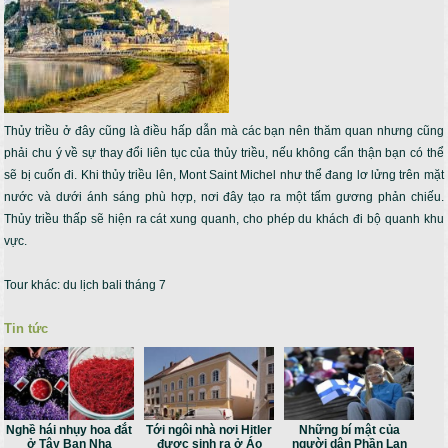
Thủy triều ở đây cũng là điều hấp dẫn mà các bạn nên thăm quan nhưng cũng
phải chu ý về sự thay đổi liên tục của thủy triều, nếu không cẩn thận bạn có thể
sẽ bị cuốn đi. Khi thủy triều lên, Mont Saint Michel như thể đang lơ lửng trên mặt
nước và dưới ánh sáng phù hợp, nơi đây tạo ra một tấm gương phản chiếu.
Thủy triều thấp sẽ hiện ra cát xung quanh, cho phép du khách đi bộ quanh khu
vực.
Tour khác:
du lịch bali tháng 7
Tin tức
Nghề hái nhụy hoa đắt
Tới ngôi nhà nơi Hitler
Những bí mật của
ở Tây Ban Nha
được sinh ra ở Áo
người dân Phần Lan