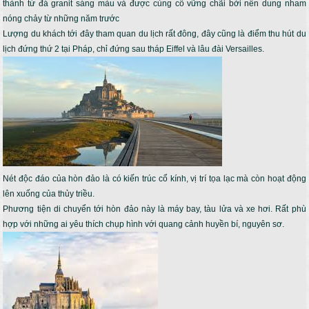
thành từ đá granit sáng màu và được củng cố vững chãi bởi nền dung nham
nóng chảy từ những năm trước
Lượng du khách tới đây tham quan du lịch rất đông, đây cũng là điểm thu hút du
lịch đứng thứ 2 tại Pháp, chỉ đứng sau tháp Eiffel và lâu đài Versailles.
Nét độc đáo của hòn đảo là có kiến trúc cổ kính, vị trí tọa lạc mà còn hoạt động
lên xuống của thủy triều.
Phương tiện di chuyển tới hòn đảo này là máy bay, tàu lửa và xe hơi. Rất phù
hợp với những ai yêu thích chụp hình với quang cảnh huyền bí, nguyên sơ.