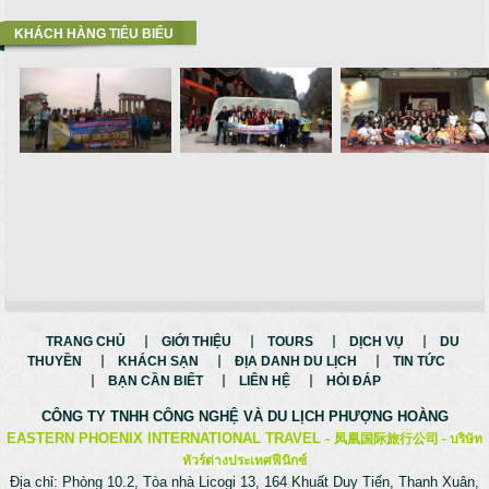
KHÁCH HÀNG TIÊU BIỂU
TRANG CHỦ
GIỚI THIỆU
TOURS
DỊCH VỤ
DU
THUYỀN
KHÁCH SẠN
ĐỊA DANH DU LỊCH
TIN TỨC
BẠN CẦN BIẾT
LIÊN HỆ
HỎI ĐÁP
CÔNG TY TNHH CÔNG NGHỆ VÀ
DU LỊCH PHƯỢNG HOÀNG
EASTERN PHOENIX INTERNATIONAL TRAVEL -
凤凰国际旅行公司 -
บริษัท
ทัวร์ต่างประเทศฟีนิกซ์
Địa chỉ: Phòng 10.2, Tòa nhà Licogi 13, 164 Khuất Duy Tiến, Thanh Xuân,