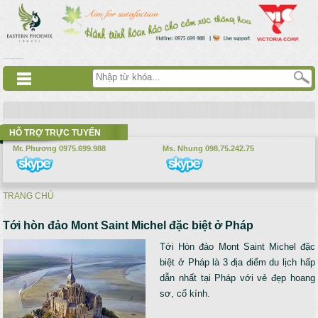
Nhảy đến nội dung
русские сериалы
Дорама
Смотреть аниме
HỖ TRỢ TRỰC TUYẾN
Mr. Phương 0975.699.988
Ms. Nhung 098.75.242.75
TRANG CHỦ
Bạn đang ở đây
Tới hòn đảo Mont Saint Michel đặc biệt ở Pháp
Tới Hòn đảo Mont Saint Michel đặc
biệt ở Pháp
là 3 địa điểm du lịch hấp
dẫn nhất tại Pháp với vẻ đẹp hoang
sơ, cổ kính.