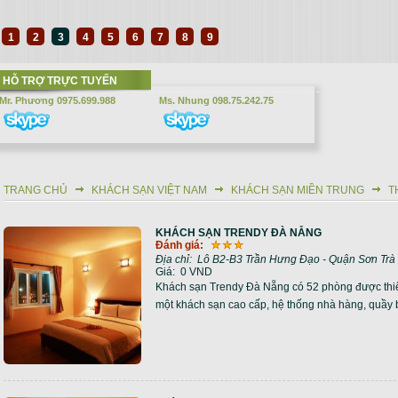
1
2
3
4
5
6
7
8
9
HỖ TRỢ TRỰC TUYẾN
Mr. Phương 0975.699.988
Ms. Nhung 098.75.242.75
TRANG CHỦ
KHÁCH SẠN VIỆT NAM
KHÁCH SẠN MIỀN TRUNG
T
Bạn đang ở đây
KHÁCH SẠN TRENDY ĐÀ NẴNG
Trang
Đánh giá:
Địa chỉ:
Lô B2-B3 Trần Hưng Đạo - Quận Sơn Trà
Giá:
0 VND
Khách sạn Trendy Đà Nẵng có 52 phòng được thiết
một khách sạn cao cấp, hệ thống nhà hàng, quầy ba