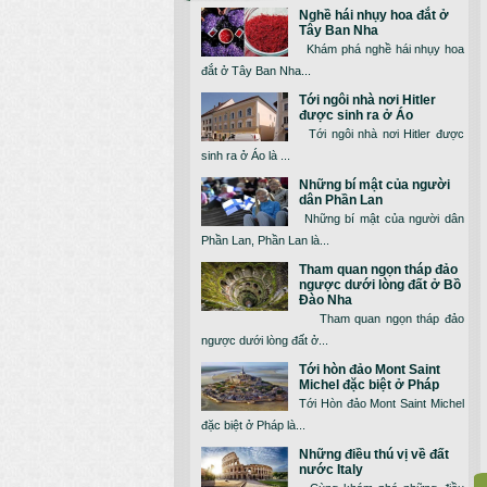
Nghề hái nhụy hoa đắt ở
Tây Ban Nha
Khám phá nghề hái nhụy hoa
đắt ở Tây Ban Nha...
Tới ngôi nhà nơi Hitler
được sinh ra ở Áo
Tới ngôi nhà nơi Hitler được
sinh ra ở Áo là ...
Những bí mật của người
dân Phần Lan
Những bí mật của người dân
Phần Lan, Phần Lan là...
Tham quan ngọn tháp đảo
ngược dưới lòng đất ở Bồ
Đào Nha
Tham quan ngọn tháp đảo
ngược dưới lòng đất ở...
Tới hòn đảo Mont Saint
Michel đặc biệt ở Pháp
Tới Hòn đảo Mont Saint Michel
đặc biệt ở Pháp là...
Những điều thú vị về đất
nước Italy