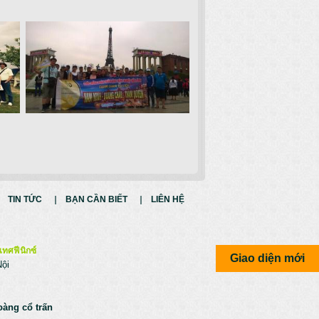
TIN TỨC
BẠN CẦN BIẾT
LIÊN HỆ
เทศฟีนิกซ์
Giao diện mới
Nội
oàng cổ trấn