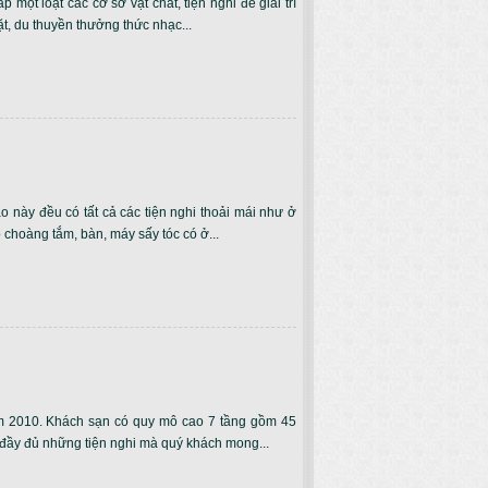
ột loạt các cơ sở vật chất, tiện nghi để giải trí
ặt, du thuyền thưởng thức nhạc...
 này đều có tất cả các tiện nghi thoải mái như ở
 choàng tắm, bàn, máy sấy tóc có ở...
 2010. Khách sạn có quy mô cao 7 tầng gồm 45
 đầy đủ những tiện nghi mà quý khách mong...