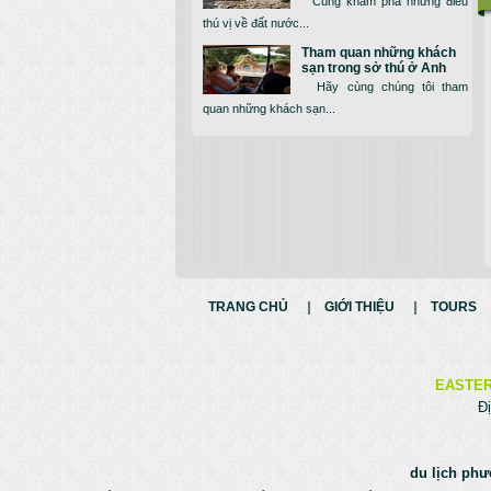
Cùng khám phá những điều
thú vị về đất nước...
Tham quan những khách
sạn trong sở thú ở Anh
Hãy cùng chúng tôi tham
quan những khách sạn...
TRANG CHỦ
GIỚI THIỆU
TOURS
EASTER
Đị
du lịch phư