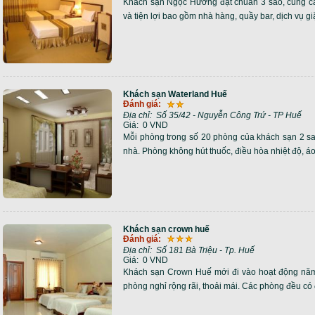
Khách sạn Ngọc Hương đạt chuẩn 3 sao, cung cấp m
và tiện lợi bao gồm nhà hàng, quầy bar, dịch vụ gi
Khách sạn Waterland Huế
Đánh giá:
Địa chỉ:
Số 35/42 - Nguyễn Công Trứ - TP Huế
Giá:
0 VND
Mỗi phòng trong số 20 phòng của khách sạn 2 sao
nhà. Phòng không hút thuốc, điều hòa nhiệt độ, áo
Khách sạn crown huế
Đánh giá:
Địa chỉ:
Số 181 Bà Triệu - Tp. Huế
Giá:
0 VND
Khách sạn Crown Huế mới đi vào hoạt động năm
phòng nghỉ rộng rãi, thoải mái. Các phòng đều có