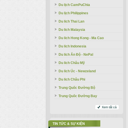
Du lịch CamPuChia
Du lịch Philippines
Du lich Thai Lan
Du lich Malaysia
Du lich Hong Kong - Ma Cao
Du lich Indonesia
Du lich Ấn Độ - NePal
Du lich Châu Mỹ
Du lich Úc - Newzeland
Du lich Châu Phi
Trung Quốc Đường Bộ
Trung Quốc Đường Bay
Xem tất cả
TIN TỨC & SỰ KIỆN