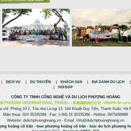
DỊCH VỤ
DU THUYỀN
KHÁCH SẠN
ĐỊA DANH DU LỊCH
HỎI ĐÁP
CÔNG TY TNHH CÔNG NGHỆ VÀ
DU LỊCH PHƯỢNG HOÀNG
N PHOENIX INTERNATIONAL TRAVEL -
凤凰国际旅行公司 -
บริษัททัวร์ต่างประ
a chỉ: Phòng 10.2, Tòa nhà Licogi 13, 164 Khuất Duy Tiến, Thanh Xuân, Hà 
Điện thoại: 024 35335388 - Fax: (+84) 24 35335386 - Hotline: 0975699988
Website:
dulichphuonghoang.vn
- Email:
Info@dulichphuonghoang.vn
ợng hoàng cổ trấn
-
tour phượng hoàng cổ trấn
-
tour du lịch phượng h