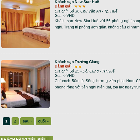
Khách sạn New Star Huế
Đánh giá:
Địa chỉ:
Số 36 Chu Văn An - Tp. Huế
Giá:
0 VND
Khách sạn New Star Huế với 56 phòng nghỉ sang t
nghi. Trang trí phòng đơn giản, không cầu kì nh
Khách sạn Trường Giang
Đánh giá:
Địa chỉ:
Số 25 - Đội Cung - TP Huế
Giá:
0 VND
Chỉ cách 50m từ Sông hương đến phía Nam Cầ
phòng rộng với tiện nghi hiện đại, tọa lạc ngay t
1
2
sau ›
cuối »
KHÁCH HÀNG TIÊU BIỂU