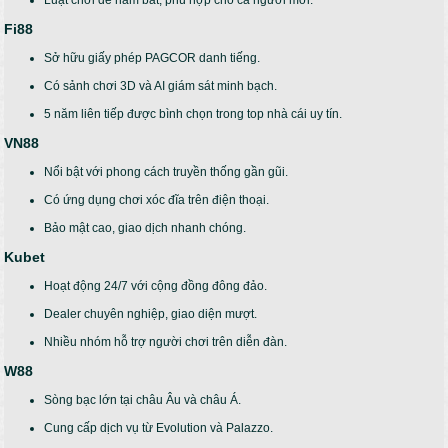
Luật chơi dễ nắm bắt, phù hợp cho cả người mới.
Fi88
Sở hữu giấy phép PAGCOR danh tiếng.
Có sảnh chơi 3D và AI giám sát minh bạch.
5 năm liên tiếp được bình chọn trong top nhà cái uy tín.
VN88
Nổi bật với phong cách truyền thống gần gũi.
Có ứng dụng chơi xóc đĩa trên điện thoại.
Bảo mật cao, giao dịch nhanh chóng.
Kubet
Hoạt động 24/7 với cộng đồng đông đảo.
Dealer chuyên nghiệp, giao diện mượt.
Nhiều nhóm hỗ trợ người chơi trên diễn đàn.
W88
Sòng bạc lớn tại châu Âu và châu Á.
Cung cấp dịch vụ từ Evolution và Palazzo.