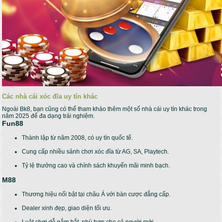
Các nhà cái xóc đĩa uy tín khác
Ngoài Bk8, bạn cũng có thể tham khảo thêm một số nhà cái uy tín khác trong
năm 2025 để đa dạng trải nghiệm.
Fun88
Thành lập từ năm 2008, có uy tín quốc tế.
Cung cấp nhiều sảnh chơi xóc đĩa từ AG, SA, Playtech.
Tỷ lệ thưởng cao và chính sách khuyến mãi minh bạch.
M88
Thương hiệu nổi bật tại châu Á với bàn cược đẳng cấp.
Dealer xinh đẹp, giao diện tối ưu.