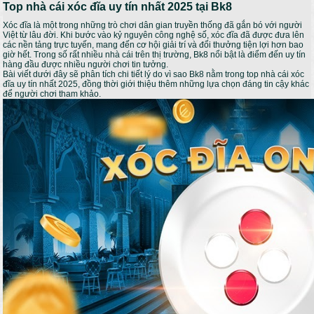
Top nhà cái xóc đĩa uy tín nhất 2025 tại Bk8
Xóc đĩa là một trong những trò chơi dân gian truyền thống đã gắn bó với người
Việt từ lâu đời. Khi bước vào kỷ nguyên công nghệ số, xóc đĩa đã được đưa lên
các nền tảng trực tuyến, mang đến cơ hội giải trí và đổi thưởng tiện lợi hơn bao
giờ hết. Trong số rất nhiều nhà cái trên thị trường, Bk8 nổi bật là điểm đến uy tín
hàng đầu được nhiều người chơi tin tưởng.
Bài viết dưới đây sẽ phân tích chi tiết lý do vì sao Bk8 nằm trong top nhà cái xóc
đĩa uy tín nhất 2025, đồng thời giới thiệu thêm những lựa chọn đáng tin cậy khác
để người chơi tham khảo.