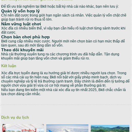
Để tối ưu trải nghiệm tại Bk8 hoặc bất kỳ nhà cái nào khác, bạn nên lưu ý:
Quản lý vốn hợp lý
Chỉ nên đặt cược trong giới hạn ngân sách cá nhân. Việc quản lý vốn chặt chẽ
giúp bạn tránh rủi ro thua lỗ lớn.
Nắm vững luật chơi
Xóc đĩa có nhiều biến thể, vì vậy bạn cần hiểu rõ luật chơi từng sảnh trước khi
đặt cược.
Chọn bàn chơi phù hợp
Bk8 cung cấp nhiều mức cược. Người mới nên chọn bàn có hạn mức thấp để
làm quen, sau đó mới tăng dần số vốn.
Theo dõi khuyến mãi
Nhà cái thường xuyên tung ra các chương trình ưu đãi hấp dẫn. Tận dụng
khuyến mãi giúp bạn tăng vốn chơi và giảm thiểu rủi ro.
Kết luận
Xóc đĩa trực tuyến đang là xu hướng giải trí được nhiều người lựa chọn. Trong
số các nhà cái uy tín hiện nay, Bk8 nổi bật với giấy phép minh bạch, dịch vụ
chuyên nghiệp và tỷ lệ trả thưởng cạnh tranh. Đây chính là điểm đến lý tưởng để
người chơi vừa giải trí vừa có cơ hội mang về phần thưởng giá trị.
Замість того, щоб витрачати час на поїздки до відділень та очікування в
Nếu bạn đang tìm kiếm một nhà cái xóc đĩa uy tín nhất 2025, Bk8 chắc chắn là
чергах, ви можете вирішити фінансові питання дистанційно. На сторінці
lựa chọn đáng cân nhắc.
https://kopiyka.in.ua/pozyka-onlajn/
представлені зручні інструменти для
швидкого отримання капіталу в режимі реального часу. Система працює
цілодобово, що дозволяє подати заявку та отримати схвалення навіть у
вихідні або святкові дні. Такий формат взаємодії забезпечує максимальний
комфорт та оперативність, які так необхідні при вирішенні невідкладних
Dịch vụ du lịch
справ.