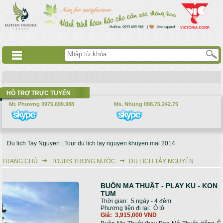
Nhảy đến nội dung
русские сериалы
Дорама
Смотреть аниме
HỖ TRỢ TRỰC TUYẾN
Mr. Phương 0975.699.988
Ms. Nhung 098.75.242.75
Du lich Tay Nguyen | Tour du lich tay nguyen khuyen mai 2014
TRANG CHỦ
TOURS TRONG NƯỚC
DU LICH TÂY NGUYÊN
Bạn đang ở đây
BUÔN MA THUẬT - PLAY KU - KON
TUM
Thời gian:
5 ngày - 4 đêm
Phương tiện đi lại:
Ô tô
Giá:
3,915,000 VND