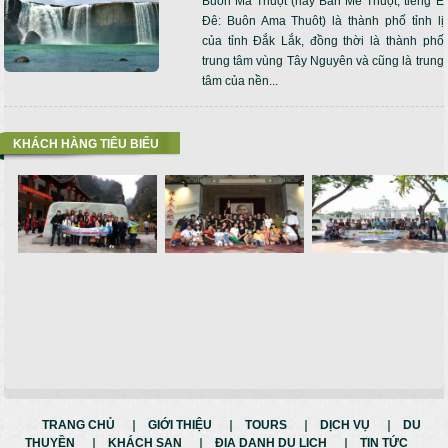
Buôn Ma Thuột (hay Ban Mê Thuột, tiếng Ê
Đê: Buôn Ama Thuôt) là thành phố tỉnh lị
của tỉnh Đắk Lắk, đồng thời là thành phố
trung tâm vùng Tây Nguyên và cũng là trung
tâm của nền...
KHÁCH HÀNG TIÊU BIỂU
TRANG CHỦ
GIỚI THIỆU
TOURS
DỊCH VỤ
DU
THUYỀN
KHÁCH SẠN
ĐỊA DANH DU LỊCH
TIN TỨC