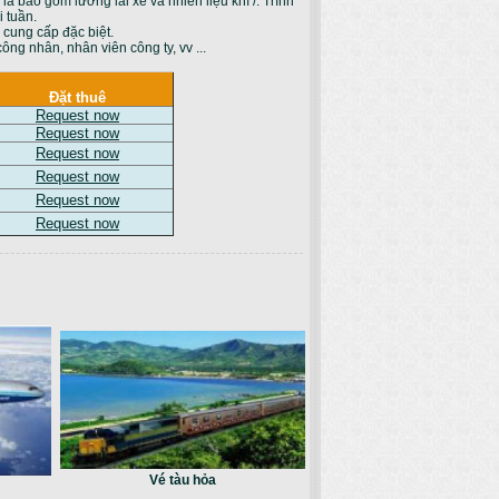
à bao gồm lương lái xe và nhiên liệu khí /. Trình
i tuần.
 cung cấp đặc biệt.
ông nhân, nhân viên công ty, vv ...
Đặt thuê
Request now
Request now
Request now
Request now
Request now
Request now
Vé tàu hỏa