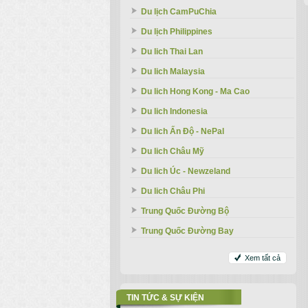
Du lịch CamPuChia
Du lịch Philippines
Du lich Thai Lan
Du lich Malaysia
Du lich Hong Kong - Ma Cao
Du lich Indonesia
Du lich Ấn Độ - NePal
Du lich Châu Mỹ
Du lich Úc - Newzeland
Du lich Châu Phi
Trung Quốc Đường Bộ
Trung Quốc Đường Bay
Xem tất cả
TIN TỨC & SỰ KIỆN