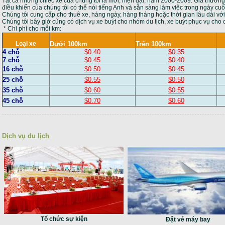
Tất cả những chiếc xe của chúng tôi là mới, hiện đại, năm 2000-2009. Giá thường l
điều khiển của chúng tôi có thể nói tiếng Anh và sẵn sàng làm việc trong ngày cuố
Chúng tôi cung cấp cho thuê xe, hàng ngày, hàng tháng hoặc thời gian lâu dài với
Chúng tôi bây giờ cũng có dịch vụ xe buýt cho nhóm du lịch, xe buýt phục vụ cho c
* Chi phí cho mỗi km:
Loại xe
Dưới 100km
Trên 100km
4 chỗ
$0.40
$0.35
7 chỗ
$0.45
$0.40
16
chỗ
$0.50
$0.45
25
chỗ
$0.55
$0.50
35
chỗ
$0.60
$0.55
45
chỗ
$0.70
$0.60
Dịch vụ du lịch
Tổ chức sự kiện
Đặt vé máy bay