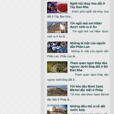
Nghề hái nhụy hoa đắt ở
Tây Ban Nha
Khám phá nghề hái nhụy hoa
đắt ở Tây Ban Nha...
Tới ngôi nhà nơi Hitler
được sinh ra ở Áo
Tới ngôi nhà nơi Hitler được
sinh ra ở Áo là ...
Những bí mật của người
dân Phần Lan
Những bí mật của người dân
Phần Lan, Phần Lan là...
Tham quan ngọn tháp đảo
ngược dưới lòng đất ở Bồ
Đào Nha
Tham quan ngọn tháp đảo
ngược dưới lòng đất ở...
Tới hòn đảo Mont Saint
Michel đặc biệt ở Pháp
Tới Hòn đảo Mont Saint Michel
đặc biệt ở Pháp là...
Những điều thú vị về đất
nước Italy