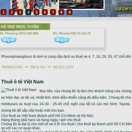
1
2
3
4
5
6
7
8
9
HỖ TRỢ TRỰC TUYẾN
Mr. Phương 0975.699.988
Ms. Nhung 098.75.242.75
Phuonghoangtours là đơn vị cung cấp dịch vụ thuê xe 4, 7, 16, 29, 35, 47 chỗ đời
TRANG CHỦ
DỊCH VỤ
XE DU LỊCH
Bạn đang ở đây
Thuê ô tô Việt Nam
Mục tiêu của chúng tôi là làm cho khách hàng của chúng tô
xe hiện đại, xe tải và, nhiệt tình, trình điều khiển cũng đủ điều kiện. Chúng tôi c
minibuses xe buýt của 24-30 - 35-45 chỗ ngồi của tất cả các mô hình: Toyota
chúng tôi để sắp xếp hoặc một cho bạn.
Cho thuê xe Việt Nam (thành phố Hồ Chí Minh và Hà Nội)
Hàng tháng (dài hạn) và hàng ngày / giờ cho thuê
Chúng tôi là đại lý cho một số xe ô tô cho thuê / cho thuê tại thành phố Hồ Chí Mi
so với các cơ quan khác.