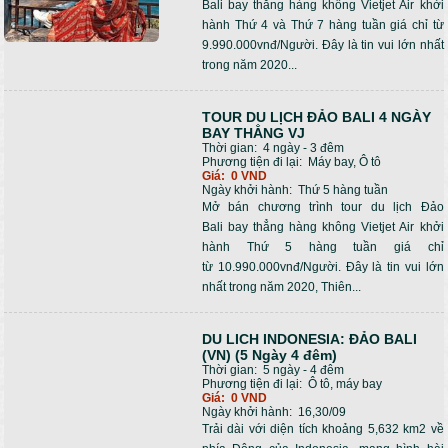
Bali bay thẳng hàng không Vietjet Air khởi
hành Thứ 4 và Thứ 7 hàng tuần giá chỉ từ
9.990.000vnđ/Người. Đây là tin vui lớn nhất
trong năm 2020...
TOUR DU LỊCH ĐẢO BALI 4 NGÀY
BAY THẲNG VJ
Thời gian:
4 ngày - 3 đêm
Phương tiện đi lại:
Máy bay, Ô tô
Giá:
0 VND
Ngày khởi hành:
Thứ 5 hàng tuần
Mở bán chương trình tour du lịch Đảo
Bali bay thẳng hàng không Vietjet Air khởi
hành Thứ 5 hàng tuần giá chỉ
từ 10.990.000vnđ/Người. Đây là tin vui lớn
nhất trong năm 2020, Thiên...
DU LICH INDONESIA: ĐẢO BALI
(VN) (5 Ngày 4 đêm)
Thời gian:
5 ngày - 4 đêm
Phương tiện đi lại:
Ô tô, máy bay
Giá:
0 VND
Ngày khởi hành:
16,30/09
Trải dài với diện tích khoảng 5,632 km2 về