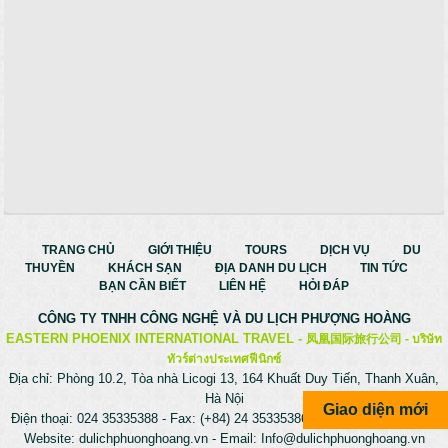
TRANG CHỦ
GIỚI THIỆU
TOURS
DỊCH VỤ
DU
THUYỀN
KHÁCH SẠN
ĐỊA DANH DU LỊCH
TIN TỨC
BẠN CẦN BIẾT
LIÊN HỆ
HỎI ĐÁP
CÔNG TY TNHH CÔNG NGHỆ VÀ
DU LỊCH PHƯỢNG HOÀNG
EASTERN PHOENIX INTERNATIONAL TRAVEL -
凤凰国际旅行公司 -
บริษัท
ทัวร์ต่างประเทศฟีนิกซ์
Địa chỉ: Phòng 10.2, Tòa nhà Licogi 13, 164 Khuất Duy Tiến, Thanh Xuân,
Hà Nội
Giao diện mới
Điện thoại: 024 35335388 - Fax: (+84) 24 35335386 - Hotline: 0975699988
Website:
dulichphuonghoang.vn
- Email:
Info@dulichphuonghoang.vn