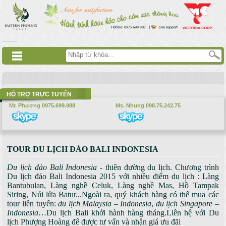
Nhảy đến nội dung
русские сериалы
Дорама
Смотреть аниме
HỖ TRỢ TRỰC TUYẾN
Mr. Phương 0975.699.988
Ms. Nhung 098.75.242.75
TOUR DU LỊCH ĐẢO BALI INDONESIA
Du lịch đảo Bali Indonesia
- thiên đường du lịch. Chương trình
Du lịch đảo Bali Indonesia 2015 với nhiều điểm du lịch : Làng
Bantubulan, Làng nghề Celuk, Làng nghề Mas, Hồ Tampak
Siring, Núi lửa Batur...Ngoài ra, quý khách hàng có thể mua các
tour liên tuyến:
du lịch Malaysia – Indonesia
,
du lịch Singapore –
Indonesia
…Du lịch Bali khởi hành hàng tháng.Liên hệ với Du
lịch Phượng Hoàng để được tư vấn và nhận giá ưu đãi