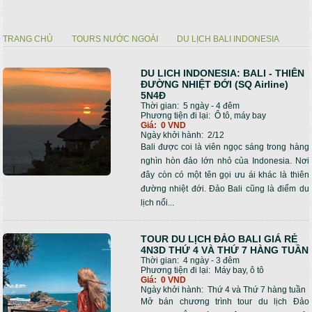
TRANG CHỦ
TOURS NƯỚC NGOÀI
DU LỊCH BALI INDONESIA
Bạn đang ở đây
DU LICH INDONESIA: BALI - THIÊN
ĐƯỜNG NHIỆT ĐỚI (SQ Airline)
5N4Đ
Thời gian:
5 ngày - 4 đêm
Phương tiện đi lại:
Ô tô, máy bay
Giá:
0 VND
Ngày khởi hành:
2/12
Bali được coi là viên ngọc sáng trong hàng
nghìn hòn đảo lớn nhỏ của Indonesia. Nơi
đây còn có một tên gọi ưu ái khác là thiên
đường nhiệt đới. Đảo Bali cũng là điểm du
lịch nổi...
TOUR DU LỊCH ĐẢO BALI GIÁ RẺ
4N3D THỨ 4 VÀ THỨ 7 HÀNG TUẦN
Thời gian:
4 ngày - 3 đêm
Phương tiện đi lại:
Máy bay, ô tô
Giá:
0 VND
Ngày khởi hành:
Thứ 4 và Thứ 7 hàng tuần
Mở bán chương trình tour du lịch Đảo