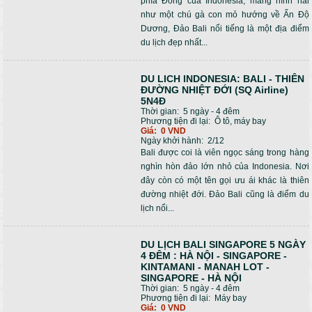
phía Đông của Indonesia, mang hình hài
như một chú gà con mỏ hướng về Ấn Độ
Dương, Đảo Bali nổi tiếng là một địa điểm
du lịch đẹp nhất...
DU LICH INDONESIA: BALI - THIÊN
ĐƯỜNG NHIỆT ĐỚI (SQ Airline)
5N4Đ
Thời gian:
5 ngày - 4 đêm
Phương tiện đi lại:
Ô tô, máy bay
Giá:
0 VND
Ngày khởi hành:
2/12
Bali được coi là viên ngọc sáng trong hàng
nghìn hòn đảo lớn nhỏ của Indonesia. Nơi
đây còn có một tên gọi ưu ái khác là thiên
đường nhiệt đới. Đảo Bali cũng là điểm du
lịch nổi...
DU LỊCH BALI SINGAPORE 5 NGÀY
4 ĐÊM : HÀ NỘI - SINGAPORE -
KINTAMANI - MANAH LOT -
SINGAPORE - HÀ NỘI
Thời gian:
5 ngày - 4 đêm
Phương tiện đi lại:
Máy bay
Giá:
0 VND