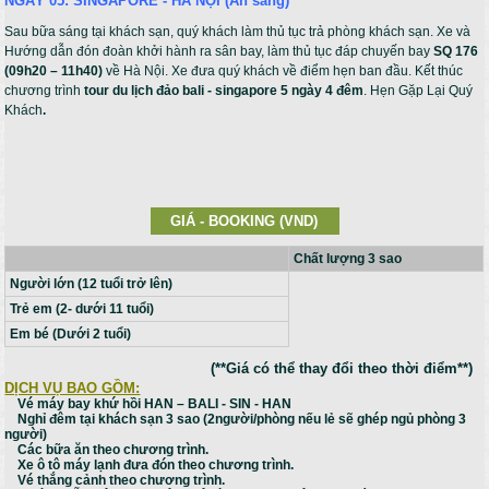
NGÀY 05: SINGAPORE - HÀ NỘI (Ăn sáng)
Sau bữa sáng tại khách sạn, quý khách làm thủ tục trả phòng khách sạn. Xe và
Hướng dẫn đón đoàn khởi hành ra sân bay, làm thủ tục đáp chuyến bay
SQ 176
(09h20 – 11h40)
về Hà Nội. Xe đưa quý khách về điểm hẹn ban đầu. Kết thúc
chương trình
tour du lịch đảo bali - singapore 5 ngày 4 đêm
. Hẹn Gặp Lại Quý
Khách
.
GIÁ - BOOKING (VND)
Chất lượng 3 sao
Người lớn (12 tuổi trở lên)
Trẻ em (2- dưới 11 tuổi)
Em bé (Dưới 2 tuổi)
(**Giá có thể thay đổi theo thời điểm**)
DỊCH VỤ BAO GỒM:
Vé máy bay khứ hồi HAN – BALI - SIN - HAN
Nghỉ đêm tại khách sạn 3 sao (2người/phòng nếu lẻ sẽ ghép ngủ phòng 3
người)
Các bữa ăn theo chương trình.
Xe ô tô máy lạnh đưa đón theo chương trình.
Vé thắng cảnh theo chương trình.