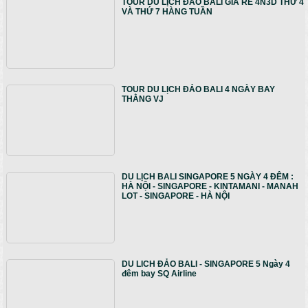
TOUR DU LỊCH ĐẢO BALI GIÁ RẺ 4N3D THỨ 4
VÀ THỨ 7 HÀNG TUẦN
TOUR DU LỊCH ĐẢO BALI 4 NGÀY BAY
THẲNG VJ
DU LỊCH BALI SINGAPORE 5 NGÀY 4 ĐÊM :
HÀ NỘI - SINGAPORE - KINTAMANI - MANAH
LOT - SINGAPORE - HÀ NỘI
DU LICH ĐẢO BALI - SINGAPORE 5 Ngày 4
đêm bay SQ Airline