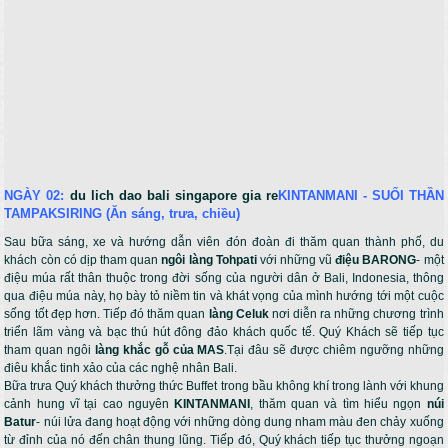
NGÀY 02:
du lich dao bali singapore gia re
KINTANMANI - SUỐI THẦN
TAMPAKSIRING (Ăn sáng, trưa, chiều)
Sau bữa sáng, xe và hướng dẫn viên đón đoàn đi thăm quan thành phố, du
khách còn có dịp tham quan
ngôi làng Tohpati
với những vũ
điệu BARONG
- một
điệu múa rất thân thuộc trong đời sống của người dân ở Bali, Indonesia, thông
qua điệu múa này, họ bày tỏ niềm tin và khát vọng của mình hướng tới một cuộc
sống tốt đẹp hơn. Tiếp đó thăm quan
làng Celuk
nơi diễn ra những chương trình
triển lãm vàng và bạc thú hút đông đảo khách quốc tế. Quý Khách sẽ tiếp tục
tham quan ngôi
làng khắc gỗ của MAS
.Tại đâu sẽ được chiêm ngưỡng những
điêu khắc tinh xảo của các nghệ nhân Bali.
Bữa trưa Quý khách thưởng thức Buffet trong bầu không khí trong lành với khung
cảnh hung vĩ tại cao nguyên
KINTANMANI
, thăm quan và tìm hiểu ngọn
núi
Batur
- núi lửa đang hoạt động với những dòng dung nham màu đen chảy xuống
từ đỉnh của nó đến chân thung lũng. Tiếp đó, Quý khách tiếp tục thưởng ngoạn