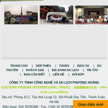
TRANG CHỦ
GIỚI THIỆU
TOURS
DỊCH VỤ
DU
THUYỀN
KHÁCH SẠN
ĐỊA DANH DU LỊCH
TIN TỨC
BẠN CẦN BIẾT
LIÊN HỆ
HỎI ĐÁP
CÔNG TY TNHH CÔNG NGHỆ VÀ
DU LỊCH PHƯỢNG HOÀNG
EASTERN PHOENIX INTERNATIONAL TRAVEL -
凤凰国际旅行公司 -
บริษัท
ทัวร์ต่างประเทศฟีนิกซ์
Địa chỉ: Phòng 10.2, Tòa nhà Licogi 13, 164 Khuất Duy Tiến, Thanh Xuân,
Hà Nội
Giao diện mới
Điện thoại: 024 35335388 - Fax: (+84) 24 35335386 - Hotline: 0975699988