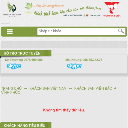
Nhảy đến nội dung
русские сериалы
Дорама
Смотреть аниме
HỖ TRỢ TRỰC TUYẾN
Mr. Phương 0975.699.988
Ms. Nhung 098.75.242.75
TRANG CHỦ
KHÁCH SẠN VIỆT NAM
KHÁCH SẠN MIỀN BẮC
Bạn đang ở đây
VĨNH PHÚC
Không tìm thấy dữ liệu.
KHÁCH HÀNG TIÊU BIỂU