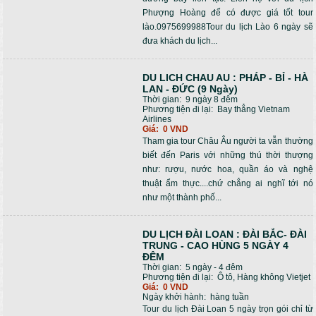
Phượng Hoàng để có được giá tốt tour
lào.0975699988Tour du lịch Lào 6 ngày sẽ
đưa khách du lịch...
DU LICH CHAU AU : PHÁP - BỈ - HÀ
LAN - ĐỨC (9 Ngày)
Thời gian:
9 ngày 8 đêm
Phương tiện đi lại:
Bay thẳng Vietnam
Airlines
Giá:
0 VND
Tham gia tour Châu Âu người ta vẫn thường
biết đến Paris với những thú thời thượng
như: rượu, nước hoa, quần áo và nghệ
thuật ẩm thực....chứ chẳng ai nghĩ tới nó
như một thành phố...
DU LỊCH ĐÀI LOAN : ĐÀI BẮC- ĐÀI
TRUNG - CAO HÙNG 5 NGÀY 4
ĐÊM
Thời gian:
5 ngày - 4 đêm
Phương tiện đi lại:
Ô tô, Hàng không Vietjet
Giá:
0 VND
Ngày khởi hành:
hàng tuần
Tour du lịch Đài Loan 5 ngày trọn gói chỉ từ