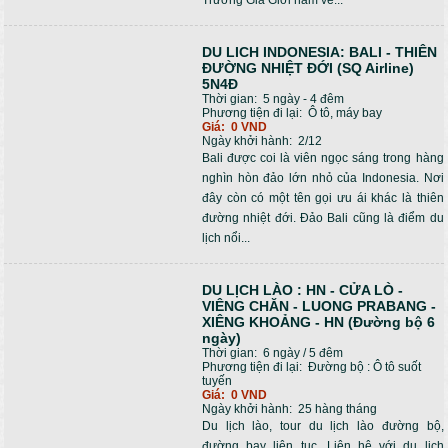
Trương Gia Giới nằm về...
DU LICH INDONESIA: BALI - THIÊN
ĐƯỜNG NHIỆT ĐỚI (SQ Airline)
5N4Đ
Thời gian:
5 ngày - 4 đêm
Phương tiện đi lại:
Ô tô, máy bay
Giá:
0 VND
Ngày khởi hành:
2/12
Bali được coi là viên ngọc sáng trong hàng
nghìn hòn đảo lớn nhỏ của Indonesia. Nơi
đây còn có một tên gọi ưu ái khác là thiên
đường nhiệt đới. Đảo Bali cũng là điểm du
lịch nổi...
DU LỊCH LÀO : HN - CỬA LÒ -
VIÊNG CHĂN - LUONG PRABANG -
XIÊNG KHOẢNG - HN (Đường bộ 6
ngày)
Thời gian:
6 ngày / 5 đêm
Phương tiện đi lại:
Đường bộ : Ô tô suốt
tuyến
Giá:
0 VND
Ngày khởi hành:
25 hàng tháng
Du lịch lào, tour du lịch lào đường bộ,
đường bay liên tục. Liên hệ với du lịch