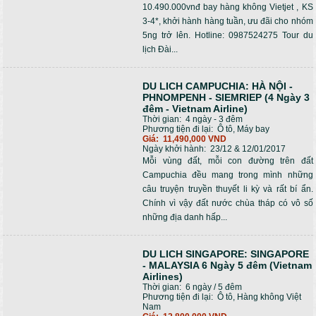
10.490.000vnđ bay hàng không Vietjet , KS
3-4*, khởi hành hàng tuần, ưu đãi cho nhóm
5ng trở lên. Hotline: 0987524275 Tour du
lịch Đài...
DU LICH CAMPUCHIA: HÀ NỘI -
PHNOMPENH - SIEMRIEP (4 Ngày 3
đêm - Vietnam Airline)
Thời gian:
4 ngày - 3 đêm
Phương tiện đi lại:
Ô tô, Máy bay
Giá:
11,490,000 VND
Ngày khởi hành:
23/12 & 12/01/2017
Mỗi vùng đất, mỗi con đường trên đất
Campuchia đều mang trong mình những
câu truyện truyền thuyết li kỳ và rất bí ẩn.
Chính vì vậy đất nước chùa tháp có vô số
những địa danh hấp...
DU LICH SINGAPORE: SINGAPORE
- MALAYSIA 6 Ngày 5 đêm (Vietnam
Airlines)
Thời gian:
6 ngày / 5 đêm
Phương tiện đi lại:
Ô tô, Hàng không Việt
Nam