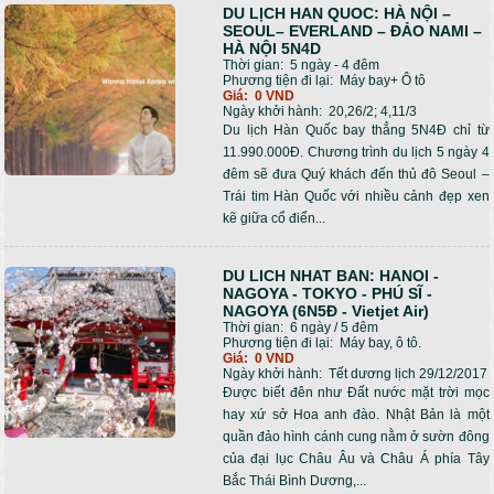
DU LỊCH HAN QUOC: HÀ NỘI –
Trang
SEOUL– EVERLAND – ĐẢO NAMI –
HÀ NỘI 5N4D
Thời gian:
5 ngày - 4 đêm
Phương tiện đi lại:
Máy bay+ Ô tô
Giá:
0 VND
Ngày khởi hành:
20,26/2; 4,11/3
Du lịch Hàn Quốc bay thẳng 5N4Đ chỉ từ
11.990.000Đ. Chương trình du lịch 5 ngày 4
đêm sẽ đưa Quý khách đến thủ đô Seoul –
Trái tim Hàn Quốc với nhiều cảnh đẹp xen
kẽ giữa cổ điển...
DU LICH NHAT BAN: HANOI -
NAGOYA - TOKYO - PHÚ SĨ -
NAGOYA (6N5Đ - Vietjet Air)
Thời gian:
6 ngày / 5 đêm
Phương tiện đi lại:
Máy bay, ô tô.
Giá:
0 VND
Ngày khởi hành:
Tết dương lịch 29/12/2017
Được biết đên như Đất nước mặt trời mọc
hay xứ sở Hoa anh đào. Nhật Bản là một
quần đảo hình cánh cung nằm ở sườn đông
của đại lục Châu Âu và Châu Á phía Tây
Bắc Thái Bình Dương,...