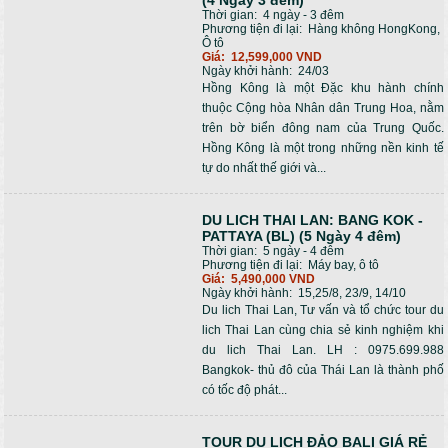
(4 Ngày 3 đêm)
Thời gian:
4 ngày - 3 đêm
Phương tiện đi lại:
Hàng không HongKong,
Ô tô
Giá:
12,599,000 VND
Ngày khởi hành:
24/03
Hồng Kông là một Đặc khu hành chính
thuộc Cộng hòa Nhân dân Trung Hoa, nằm
trên bờ biển đông nam của Trung Quốc.
Hồng Kông là một trong những nền kinh tế
tự do nhất thế giới và...
DU LICH THAI LAN: BANG KOK -
PATTAYA (BL) (5 Ngày 4 đêm)
Thời gian:
5 ngày - 4 đêm
Phương tiện đi lại:
Máy bay, ô tô
Giá:
5,490,000 VND
Ngày khởi hành:
15,25/8, 23/9, 14/10
Du lich Thai Lan, Tư vấn và tổ chức tour du
lich Thai Lan cùng chia sẻ kinh nghiệm khi
du lich Thai Lan. LH : 0975.699.988
Bangkok- thủ đô của Thái Lan là thành phố
có tốc độ phát...
TOUR DU LỊCH ĐẢO BALI GIÁ RẺ