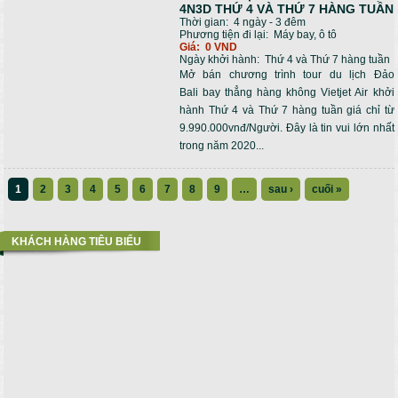
4N3D THỨ 4 VÀ THỨ 7 HÀNG TUẦN
Thời gian:
4 ngày - 3 đêm
Phương tiện đi lại:
Máy bay, ô tô
Giá:
0 VND
Ngày khởi hành:
Thứ 4 và Thứ 7 hàng tuần
Mở bán chương trình tour du lịch Đảo
Bali bay thẳng hàng không Vietjet Air khởi
hành Thứ 4 và Thứ 7 hàng tuần giá chỉ từ
9.990.000vnđ/Người. Đây là tin vui lớn nhất
trong năm 2020...
1
2
3
4
5
6
7
8
9
…
sau ›
cuối »
KHÁCH HÀNG TIÊU BIỂU