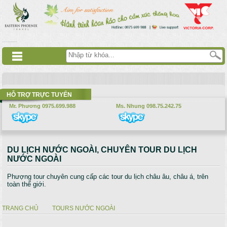
Nhảy đến nội dung
русские сериалы
Дорама
Смотреть аниме
HỖ TRỢ TRỰC TUYẾN
Mr. Phương 0975.699.988
Ms. Nhung 098.75.242.75
DU LỊCH NƯỚC NGOÀI, CHUYÊN TOUR DU LỊCH
NƯỚC NGOÀI
Phượng tour chuyên cung cấp các tour du lịch châu âu, châu á, trên
toàn thế giới.
TRANG CHỦ
TOURS NƯỚC NGOÀI
Bạn đang ở đây