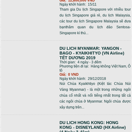
Giá:
12,800,000 VND
Ngày khởi hành:
15/11
Tham gia Du lịch Singapore với nhiều tour
du lịch Singapore giá rẻ, du lịch Malaysia,
các tour du lịch Singapore Malaysia sẽ đưa
bạnthăm quan du lịch đảo Sentosa-
Singapore kì thú...
DU LICH MYANMAR: YANGON -
BAGO - KYAIKHITYO (VN Airline)
TẾT DƯƠNG 2019
Thời gian:
4 ngày - 3 đêm
Phương tiện đi lại:
Hàng không Việt Nam, Ô
tô
Giá:
0 VND
Ngày khởi hành:
29/12/2018
Núi Chùa Kyaikhtiyo (Kiệt tác Chùa Núi
Vàng Myanmar) - là một trong những ngôi
chùa cổ nhất và nổi tiếng nhất trong tất cả
các ngôi chùa ở Myanmar. Ngôi chùa được
xây dựng trên...
DU LICH HONG KONG: HONG
KONG - DISNEYLAND (HX Airline)