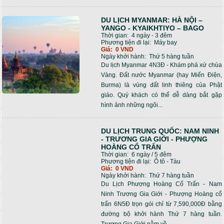
DU LỊCH MYANMAR: HÀ NỘI –
YANGO - KYAIKHTIYO – BAGO
Thời gian:
4 ngày - 3 đêm
Phương tiện đi lại:
Máy bay
Giá:
0 VND
Ngày khởi hành:
Thứ 5 hàng tuần
Du lịch Myanmar 4N3Đ - Khám phá xứ chùa
Vàng. Đất nước Myanmar (hay Miến Điện,
Burma) là vùng đất linh thiêng của Phật
giáo. Quý khách có thể dễ dàng bắt gặp
hình ảnh những ngôi...
DU LỊCH TRUNG QUỐC: NAM NINH
- TRƯƠNG GIA GIỚI - PHƯỢNG
HOÀNG CỔ TRẤN
Thời gian:
6 ngày / 5 đêm
Phương tiện đi lại:
Ô tô - Tàu
Giá:
0 VND
Ngày khởi hành:
Thứ 7 hàng tuần
Du Lịch Phượng Hoàng Cổ Trấn - Nam
Ninh Trương Gia Giới - Phượng Hoàng cổ
trấn 6N5Đ trọn gói chỉ từ 7,590,000Đ bằng
đường bộ khởi hành Thứ 7 hàng tuần.