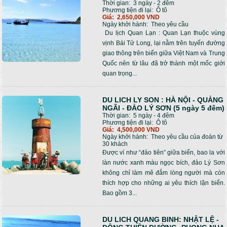
Thời gian:
3 ngày - 2 đêm
Phương tiện đi lại:
Ô tô
Giá:
2,650,000 VND
Ngày khởi hành:
Theo yêu cầu
Du lịch Quan Lạn : Quan Lạn thuộc vùng
vịnh Bái Tử Long, lại nằm trên tuyến đường
giao thông trên biển giữa Việt Nam và Trung
Quốc nên từ lâu đã trở thành một mốc giới
quan trọng...
DU LICH LY SON : HÀ NỘI - QUẢNG
NGÃI - ĐẢO LÝ SƠN (5 ngày 5 đêm)
Thời gian:
5 ngày - 4 đêm
Phương tiện đi lại:
Ô tô
Giá:
4,500,000 VND
Ngày khởi hành:
Theo yêu cầu của đoàn từ
30 khách
Được ví như “đảo tiên” giữa biển, bao la với
làn nước xanh màu ngọc bích, đảo Lý Sơn
không chỉ làm mê đắm lòng người mà còn
thích hợp cho những ai yêu thích lặn biển.
Bao gồm 3...
DU LICH QUANG BINH: NHẬT LỆ -