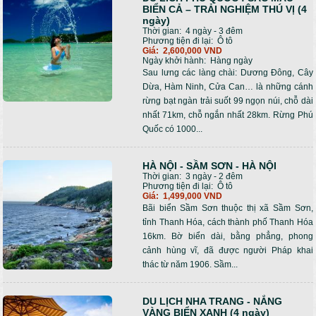
BIỂN CẢ – TRẢI NGHIỆM THÚ VỊ (4
ngày)
Thời gian:
4 ngày - 3 đêm
Phương tiện đi lại:
Ô tô
Giá:
2,600,000 VND
Ngày khởi hành:
Hàng ngày
Sau lưng các làng chài: Dương Đông, Cây
Dừa, Hàm Ninh, Cửa Can… là những cánh
rừng bạt ngàn trải suốt 99 ngọn núi, chỗ dài
nhất 71km, chỗ ngắn nhất 28km. Rừng Phú
Quốc có 1000...
HÀ NỘI - SẦM SƠN - HÀ NỘI
Thời gian:
3 ngày - 2 đêm
Phương tiện đi lại:
Ô tô
Giá:
1,499,000 VND
Bãi biển Sầm Sơn thuộc thị xã Sầm Sơn,
tỉnh Thanh Hóa, cách thành phố Thanh Hóa
16km. Bờ biển dài, bằng phẳng, phong
cảnh hùng vĩ, đã được người Pháp khai
thác từ năm 1906. Sầm...
DU LỊCH NHA TRANG - NẮNG
VÀNG BIỂN XANH (4 ngày)