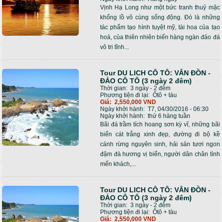
Vịnh Hạ Long như một bức tranh thuỷ mặc
khổng lồ vô cùng sống động. Đó là những
tác phẩm tạo hình tuyệt mỹ, tài hoa của tạo
hoá, của thiên nhiên biến hàng ngàn đảo đá
vô tri tĩnh...
Tour DU LICH CÔ TÔ: VÂN ĐỒN -
ĐẢO CÔ TÔ (3 ngày 2 đêm)
Thời gian:
3 ngày - 2 đêm
Phương tiện đi lại:
Ôtô + tàu
Giá:
2,550,000 VND
Ngày khởi hành:
T7, 04/30/2016 - 06:30
Ngày khởi hành:
thứ 6 hàng tuần
Bãi đá trầm tích hoang sơn kỳ vĩ, những bãi
biển cát trắng xinh đẹp, đường đi bộ kề
cánh rừng nguyên sinh, hải sản tươi ngon
đậm đà hương vị biển, người dân chân tình
mến khách,...
Tour DU LICH CÔ TÔ: VÂN ĐỒN -
ĐẢO CÔ TÔ (3 ngày 2 đêm)
Thời gian:
3 ngày - 2 đêm
Phương tiện đi lại:
Ôtô + tàu
Giá:
2,550,000 VND