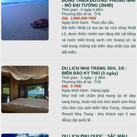
ĐỘNG THIÊN ĐƯỜNG- PHONG NHA
- MỘ ĐẠI TƯỚNG (3N4Đ)
Thời gian:
3 ngày 4 đêm
Phương tiện đi lại:
Ô tô
Giá:
2,860,000 VND
Ngày khởi hành:
Theo yêu cầu
Bãi biển Nhật Lệ tọa lạc tại cửa sông Nhật
Lệ, được thiên nhiên ban tặng bãi cát trắng
và nước biển trong xanh còn hoang sơ, là
một trong những bãi biển đẹp nhất của dải
đất miền...
DU LICH NHA TRANG 30/4, 1/5 :
BIỂN ĐẢO KỲ THÚ (3 ngày)
Thời gian:
3 ngày - 2 đêm
Phương tiện đi lại:
Ô tô
Giá:
0 VND
Ngày khởi hành:
Hàng ngày
Như một nét chấm phá mang lại vẻ đẹp
sang trọng, hoàn mỹ cho bức tranh sơn thủy
hữu tình của vịnh biển Nha Trang, Vinpearl
Resort Nha Trang - khu khách sạn 5 sao
đẳng cấp quốc tế...
DU LICH PHU QUOC : SẮC MÀU