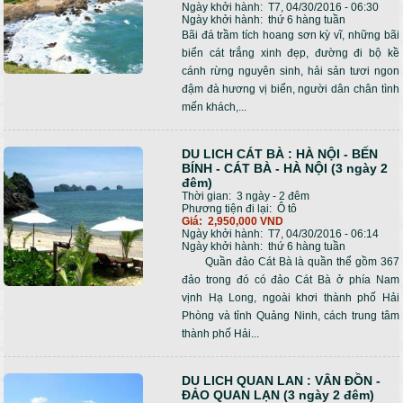
Ngày khởi hành:
T7, 04/30/2016 - 06:30
Ngày khởi hành:
thứ 6 hàng tuần
Bãi đá trầm tích hoang sơn kỳ vĩ, những bãi
biển cát trắng xinh đẹp, đường đi bộ kề
cánh rừng nguyên sinh, hải sản tươi ngon
đậm đà hương vị biển, người dân chân tình
mến khách,...
DU LICH CÁT BÀ : HÀ NỘI - BẾN
BÍNH - CÁT BÀ - HÀ NỘI (3 ngày 2
đêm)
Thời gian:
3 ngày - 2 đêm
Phương tiện đi lại:
Ô tô
Giá:
2,950,000 VND
Ngày khởi hành:
T7, 04/30/2016 - 06:14
Ngày khởi hành:
thứ 6 hàng tuần
Quần đảo Cát Bà là quần thể gồm 367
đảo trong đó có đảo Cát Bà ở phía Nam
vịnh Hạ Long, ngoài khơi thành phố Hải
Phòng và tỉnh Quảng Ninh, cách trung tâm
thành phố Hải...
DU LICH QUAN LAN : VÂN ĐỒN -
ĐẢO QUAN LẠN (3 ngày 2 đêm)