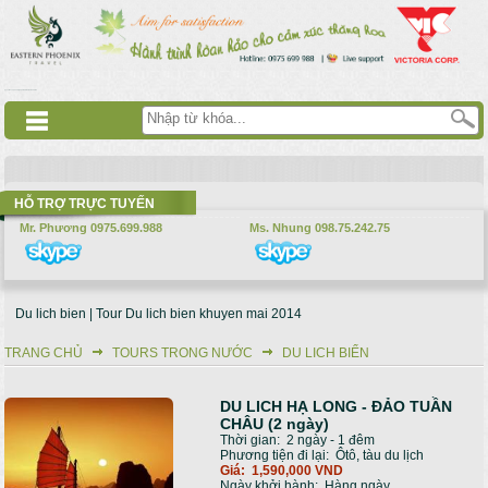
Nhảy đến nội dung
русские сериалы
Дорама
Смотреть аниме
HỖ TRỢ TRỰC TUYẾN
Mr. Phương 0975.699.988
Ms. Nhung 098.75.242.75
Du lich bien | Tour Du lich bien khuyen mai 2014
TRANG CHỦ
TOURS TRONG NƯỚC
DU LICH BIỂN
Bạn đang ở đây
DU LICH HẠ LONG - ĐẢO TUẦN
Trang
CHÂU (2 ngày)
Thời gian:
2 ngày - 1 đêm
Phương tiện đi lại:
Ôtô, tàu du lịch
Giá:
1,590,000 VND
Ngày khởi hành:
Hàng ngày