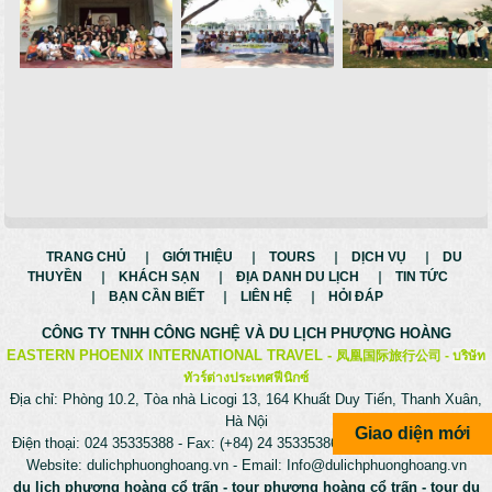
TRANG CHỦ
GIỚI THIỆU
TOURS
DỊCH VỤ
DU
THUYỀN
KHÁCH SẠN
ĐỊA DANH DU LỊCH
TIN TỨC
BẠN CẦN BIẾT
LIÊN HỆ
HỎI ĐÁP
CÔNG TY TNHH CÔNG NGHỆ VÀ
DU LỊCH PHƯỢNG HOÀNG
EASTERN PHOENIX INTERNATIONAL TRAVEL -
凤凰国际旅行公司 -
บริษัท
ทัวร์ต่างประเทศฟีนิกซ์
Địa chỉ: Phòng 10.2, Tòa nhà Licogi 13, 164 Khuất Duy Tiến, Thanh Xuân,
Hà Nội
Giao diện mới
Điện thoại: 024 35335388 - Fax: (+84) 24 35335386 - Hotline: 0975699988
Website:
dulichphuonghoang.vn
- Email:
Info@dulichphuonghoang.vn
du lịch phượng hoàng cổ trấn
-
tour phượng hoàng cổ trấn
-
tour du