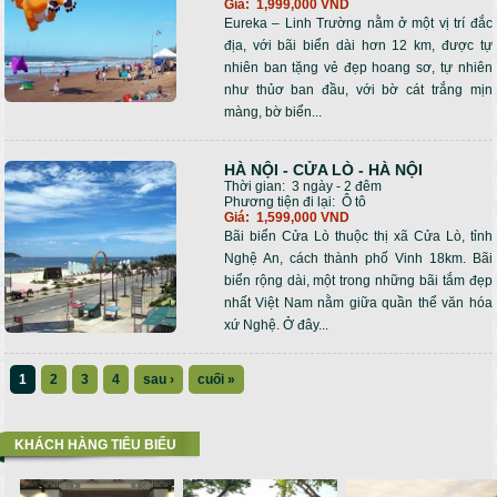
Giá:
1,999,000 VND
Eureka – Linh Trường nằm ở một vị trí đắc
địa, với bãi biển dài hơn 12 km, được tự
nhiên ban tặng vẻ đẹp hoang sơ, tự nhiên
như thủơ ban đầu, với bờ cát trắng mịn
màng, bờ biển...
HÀ NỘI - CỬA LÒ - HÀ NỘI
Thời gian:
3 ngày - 2 đêm
Phương tiện đi lại:
Ô tô
Giá:
1,599,000 VND
Bãi biển Cửa Lò thuộc thị xã Cửa Lò, tỉnh
Nghệ An, cách thành phố Vinh 18km. Bãi
biển rộng dài, một trong những bãi tắm đẹp
nhất Việt Nam nằm giữa quần thể văn hóa
xứ Nghệ. Ở đây...
1
2
3
4
sau ›
cuối »
KHÁCH HÀNG TIÊU BIỂU