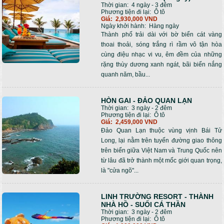
Thời gian:
4 ngày - 3 đêm
Phương tiện đi lại:
Ô tô
Giá:
2,930,000 VND
Ngày khởi hành:
Hàng ngày
Thành phố trải dài với bờ biển cát vàng
thoai thoải, sóng trắng rì rầm vô tận hòa
cùng điệu nhạc vi vu, êm đềm của những
rặng thùy dương xanh ngát, bãi biển nắng
quanh năm, bầu...
HÒN GAI - ĐẢO QUAN LẠN
Thời gian:
3 ngày - 2 đêm
Phương tiện đi lại:
Ô tô
Giá:
2,459,000 VND
Đảo Quan Lạn thuộc vùng vịnh Bái Tử
Long, lại nằm trên tuyến đường giao thông
trên biển giữa Việt Nam và Trung Quốc nên
từ lâu đã trở thành một mốc giới quan trọng,
là "cửa ngõ"...
LINH TRƯỜNG RESORT - THÀNH
NHÀ HỒ - SUỐI CÁ THẦN
Thời gian:
3 ngày - 2 đêm
Phương tiện đi lại:
Ô tô