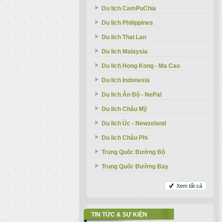
Du lịch CamPuChia
Du lịch Philippines
Du lich Thai Lan
Du lich Malaysia
Du lich Hong Kong - Ma Cao
Du lich Indonesia
Du lich Ấn Độ - NePal
Du lich Châu Mỹ
Du lich Úc - Newzeland
Du lich Châu Phi
Trung Quốc Đường Bộ
Trung Quốc Đường Bay
Xem tất cả
TIN TỨC & SỰ KIỆN