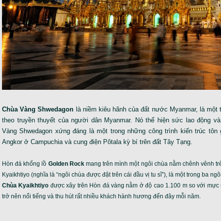
Chùa Vàng Shwedagon
là niềm kiêu hãnh của đất nước Myanmar, là một 
theo truyền thuyết của người dân Myanmar. Nó thể hiện sức lao động v
Vàng Shwedagon xứng đáng là một trong những công trình kiến trúc tôn gi
Angkor ở Campuchia và cung điện Pôtala kỳ bí trên đất Tây Tạng.
Hòn đá khổng lồ
Golden Rock
mang trên mình một ngôi chùa nằm chênh vênh tr
Kyaikhtiyo (nghĩa là “ngôi chùa được đặt trên cái đầu vị tu sĩ”), là một trong ba
Chùa Kyaikhtiyo
được xây trên Hòn đá vàng nằm ở độ cao 1.100 m so với mực 
trở nên nổi tiếng và thu hút rất nhiều khách hành hương đến đây mỗi năm.