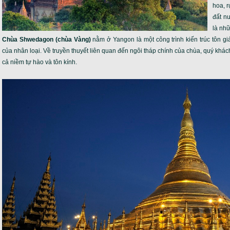
hoa, r
đất n
là nh
Chùa Shwedagon (chùa Vàng)
nằm ở Yangon là một công trình kiến trúc tôn giá
của nhân loại. Về truyền thuyết liên quan đến ngôi tháp chính của chùa, quý khác
cả niềm tự hào và tôn kính.