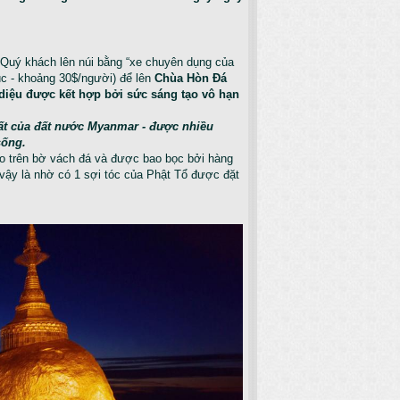
Життя часто підносить сюрпри
 Quý khách lên núi bằng “xe chuyên dụng của
úc - khoảng 30$/người) để lên
Chùa Hòn Đá
 diệu được kết hợp bởi sức sáng tạo vô hạn
hất của đất nước Myanmar - được nhiều
sống.
o trên bờ vách đá và được bao bọc bởi hàng
vậy là nhờ có 1 sợi tóc của Phật Tổ được đặt