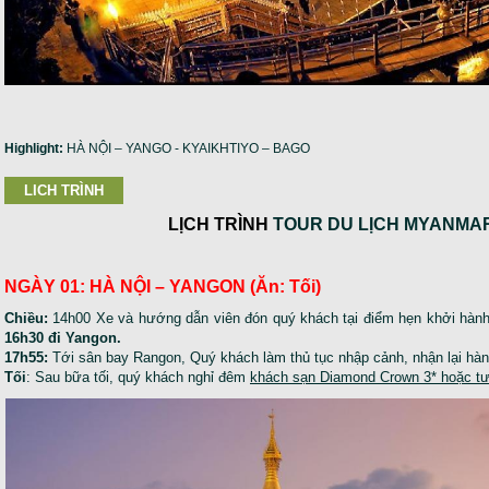
Highlight:
HÀ NỘI – YANGO - KYAIKHTIYO – BAGO
LICH TRÌNH
LỊCH TRÌNH
TOUR DU LỊCH MYANMA
NGÀY 01: HÀ NỘI – YANGON (Ăn: Tối)
Chiều:
14h00 Xe và hướng dẫn viên đón quý khách tại điểm hẹn khởi hành 
16h30 đi Yangon.
17h55:
Tới sân bay Rangon, Quý khách làm thủ tục nhập cảnh, nhận lại hành
Tối
: Sau bữa tối, quý khách nghỉ đêm
khách sạn Diamond Crown 3* hoặc t