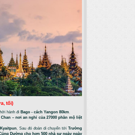
a, tối)
hởi hành đi
Bago - cách Yangon 80km
.
 Chan – nơi an nghỉ của 27000 phần mộ liệt
Kyaitpun
, Sau đó đoàn di chuyển tới
Trường
c Cúng Dường cho hơn 500 nhà sư ngày ngày