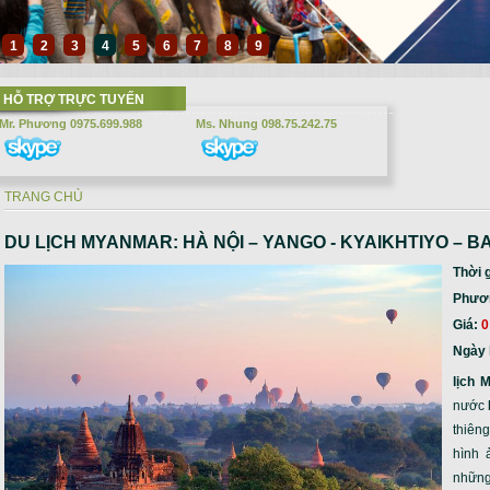
1
2
3
4
5
6
7
8
9
HỖ TRỢ TRỰC TUYẾN
Mr. Phương 0975.699.988
Ms. Nhung 098.75.242.75
TRANG CHỦ
Bạn đang ở đây
DU LỊCH MYANMAR: HÀ NỘI – YANGO - KYAIKHTIYO – B
Thời 
Phương
Giá:
0
Ngày 
lịch 
nước
thiêng
hình 
những