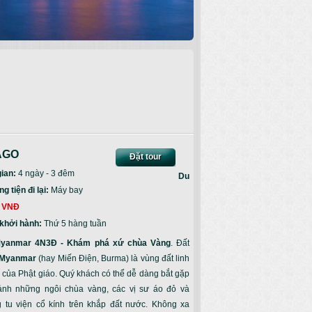
AGO
Đặt tour
gian:
4 ngày - 3 đêm
Du
 tiện đi lại:
Máy bay
 VNĐ
khởi hành:
Thứ 5 hàng tuần
Myanmar
4N3Đ - Khám phá xứ chùa Vàng
. Đất
Myanmar
(hay Miến Điện, Burma) là vùng đất linh
 của Phật giáo. Quý khách có thể dễ dàng bắt gặp
ảnh những ngôi chùa vàng, các vị sư áo đỏ và
 tu viện cổ kính trên khắp đất nước. Không xa