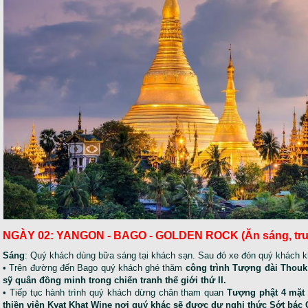
NGÀY 02: YANGON - BAGO - GOLDEN ROCK
(Ăn sáng, trư
Sáng
: Quý khách dùng bữa sáng tại khách sạn. Sau đó xe đón quý khách k
• Trên đường đến Bago quý khách ghé thăm
công trình Tượng đài Thouk
sỹ quân đồng minh trong chiến tranh thế giới thứ II.
• Tiếp tục hành trình quý khách dừng chân tham quan
Tượng phật 4 mặt 
thiền viện Kyat Khat Wine nơi quý khác sẽ được dự nghi thức Sớt bá