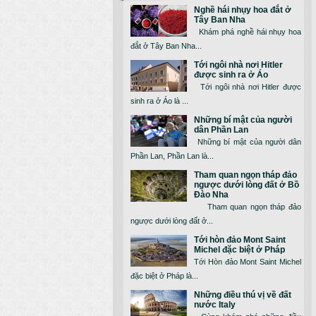
Nghề hái nhụy hoa đắt ở
Tây Ban Nha
Khám phá nghề hái nhụy hoa
đắt ở Tây Ban Nha...
Tới ngôi nhà nơi Hitler
được sinh ra ở Áo
Tới ngôi nhà nơi Hitler được
sinh ra ở Áo là ...
Những bí mật của người
dân Phần Lan
Những bí mật của người dân
Phần Lan, Phần Lan là...
Tham quan ngọn tháp đảo
ngược dưới lòng đất ở Bồ
Đào Nha
Tham quan ngọn tháp đảo
ngược dưới lòng đất ở...
Tới hòn đảo Mont Saint
Michel đặc biệt ở Pháp
Tới Hòn đảo Mont Saint Michel
đặc biệt ở Pháp là...
Những điều thú vị về đất
nước Italy