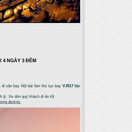
R
4 NGÀY 3 ĐÊM
đi sân bay Nội bài làm thủ tục bay
VJ917 lúc
 lý. Xe đón quý khách đi ăn tối
ương đương.