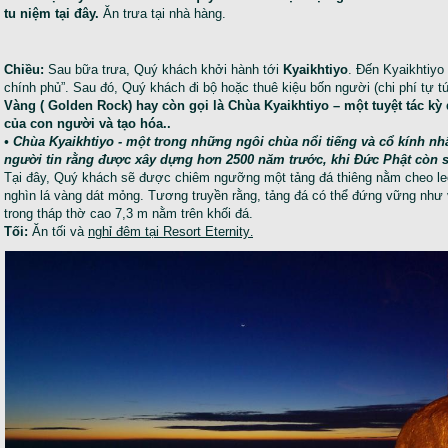
tu niệm tại đây.
Ăn trưa tại nhà hàng.
Chiều:
Sau bữa trưa, Quý khách khởi hành tới
Kyaikhtiyo
. Đến Kyaikhtiyo
chính phủ”. Sau đó, Quý khách đi bộ hoặc thuê kiệu bốn người (chi phí tự t
Vàng ( Golden Rock) hay còn gọi là Chùa Kyaikhtiyo – một tuyệt tác kỳ
của con người và tạo hóa..
• Chùa Kyaikhtiyo - một trong những ngôi chùa nổi tiếng và cổ kính n
người tin rằng được xây dựng hơn 2500 năm trước, khi Đức Phật còn 
Tại đây, Quý khách sẽ được chiêm ngưỡng một tảng đá thiêng nằm cheo le
nghìn lá vàng dát mỏng. Tương truyền rằng, tảng đá có thể đứng vững như 
trong tháp thờ cao 7,3 m nằm trên khối đá.
Tối:
Ăn tối và
nghỉ đêm tại Resort Eternity
.