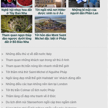
Nghề hái nhụy hoa đắt
Tới ngôi nhà nơi Hitler
Những bí mật của
ở Tây Ban Nha
được sinh ra ở Áo
người dân Phần Lan
Tham quan ngọn tháp
Tới hòn đảo Mont Saint
đảo ngược dưới lòng
Michel đặc biệt ở Pháp
đất ở Bồ Đào Nha
Những điều thú vị về đất nước Italy
Tham quan những khách sạn trong sở thú ở Anh
Tham quan thị trấn nóng lên nhanh nhất thế giới
Tới thăm nhà thờ Saint-Michel d’Aiguilhe Pháp
Ngôi làng đẹp nhất thế giới Hallstatt ‘xin’ khách đừng đến
Những điều các bạn không nên làm tại London
Tới thị trấn Colmar cổ tích nước Pháp
Thăm làng cổ đẹp như tranh vẽ ở Đức
Du lịch đỉnh núi Stanserhorn ngồi cáp treo ngắm cảnh