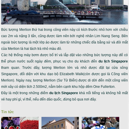
Bức tượng Merlion thứ hai trong công viên này có kích thước nhỏ hơn với chiều
cao 2m và nặng 3 tấn, cũng được làm nên bởi nghệ nhân Lim Nang Seng. Bên
ngoài bức tượng là một lớp áo được làm từ những chiếc dĩa bằng sứ và đôi mắt
của Merlion là hai tách trà nhỏ màu đỏ.
Các hệ thống máy bơm được bố trí và lắp đặt vào những bức tượng này để có
thể phun nước suốt ngày đêm, phục vụ cho du khách đến
du lịch Singapore
tham quan. Trước đây, tượng Merlion lớn và nhỏ được đặt tại cửa sông
Singapore, đối diện với khu dạo bộ Elizabeth Walk(còn được gọi là Công viên
Merlion). Ngày nay, tượng Merlion (Sư Tử Biển) được di dời đến một công viên
mới xây có diện tích 2.500m2, nằm bên cạnh khu hộp đêm One Fullerton.
Đây là một trong những điểm
du lịch Singapore
khá nổi tiếng và không hề mất
vé hay phí gì, vì thế, nếu đến đảo quốc, đừng bỏ qua nơi đây.
Tin tức