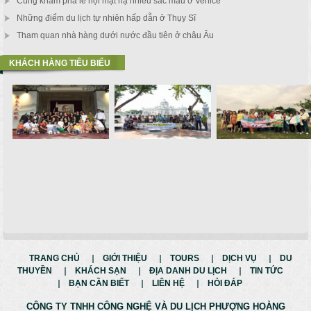
Cùng khám phá lễ hội mặt nạ nhiều sắc màu ở Venice
Những điểm du lịch tự nhiên hấp dẫn ở Thụy Sĩ
Tham quan nhà hàng dưới nước đầu tiên ở châu Âu
KHÁCH HÀNG TIÊU BIỂU
TRANG CHỦ
GIỚI THIỆU
TOURS
DỊCH VỤ
DU
THUYỀN
KHÁCH SẠN
ĐỊA DANH DU LỊCH
TIN TỨC
BẠN CẦN BIẾT
LIÊN HỆ
HỎI ĐÁP
CÔNG TY TNHH CÔNG NGHỆ VÀ
DU LỊCH PHƯỢNG HOÀNG