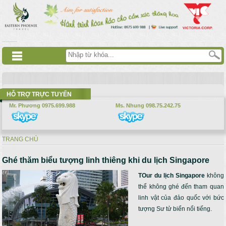
Nhảy đến nội dung
русские сериалы
Дорама
Смотреть аниме
HỖ TRỢ TRỰC TUYẾN
Mr. Phương 0975.699.988
Ms. Nhung 098.75.242.75
TRANG CHỦ
Bạn đang ở đây
Ghé thăm biểu tượng linh thiêng khi du lịch Singapore
TOur du lịch Singapore
không
thể không ghé đến tham quan
linh vật của đảo quốc với bức
tượng Sư tử biển nổi tiếng.