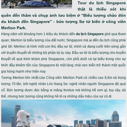
Tour du lịch Singapore
thật là thiếu sót khi
quên đến thăm và chụp ảnh lưu biệm ở “Biểu tượng chào đón
du khách đến Singapore” - bức tượng Sư tử biển ở công viên
Merlion Park.
Hàng năm với khoảng hơn 1 triệu du khách đến
du lịch Singapore
ghé qua tham
quan, Merlion là biểu tượng của đất nước Singapore mà ai đến du lịch cũng phải
ghé tới. Merlion là hình một con thú đầu sư tử, mình cá đang cưỡi trên sóng gắn
với truyền thuyết về những bộ phận kỳ lạ này. Đầu sư tử là biểu tượng cho truyền
thuyết về quá trình khám phá Singapore, còn phầ đuôi cá lại biểu trưng cho sự
khởi đầu khiêm tốn của Singapore từ một làng chài ven biển trở thành một quốc
gia hùng mạnh như hiện nay.
Tượng Merlion lớn nhất của Công viên Merlion Park có chiều cao 8,6m và trọng
lượng 70 tấn, bởi nghệ nhân Lim Nang Se- nghệ nhân người Singapore đã quá
cố. Bức tượng được đúc bằng xi măng fondue mà không hề sơn gì, tuy vậy, dù
thế, nhưng bức tương cũng không hề tỏ ra những dấu hiệu của sự cũ đi.