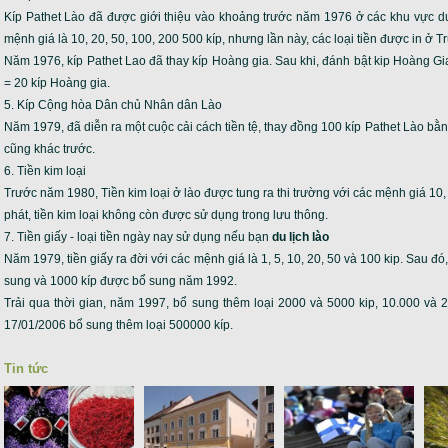
Kíp Pathet Lào đã được giới thiệu vào khoảng trước năm 1976 ở các khu vực d
mệnh giá là 10, 20, 50, 100, 200 500 kíp, nhưng lần này, các loại tiền được in ở 
Năm 1976, kíp Pathet Lao đã thay kíp Hoàng gia. Sau khi, đánh bật kip Hoàng Gia, 
= 20 kíp Hoàng gia.
5. Kíp Cộng hòa Dân chủ Nhân dân Lào
Năm 1979, đã diễn ra một cuộc cải cách tiền tệ, thay đồng 100 kíp Pathet Lào bằng
cũng khác trước.
6. Tiền kim loại
Trước năm 1980, Tiền kim loại ở lào được tung ra thi trường với các mệnh giá 10
phát, tiền kim loại không còn được sử dụng trong lưu thông.
7. Tiền giấy - loại tiền ngày nay sử dụng nếu bạn
du lịch lào
Năm 1979, tiền giấy ra đời với các mệnh giá là 1, 5, 10, 20, 50 và 100 kip. Sau 
sung và 1000 kíp được bổ sung năm 1992.
Trải qua thời gian, năm 1997, bổ sung thêm loại 2000 và 5000 kip, 10.000 và 
17/01/2006 bổ sung thêm loại 500000 kíp.
Tin tức