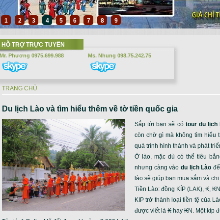
1
2
3
4
5
6
7
8
9
HỖ TRỢ TRỰC TUYẾN
Mr. Phương 0975.699.988
Ms. Nhung 098.75.242.75
TRANG CHỦ
Bạn đang ở đây
Du lịch Lào và tìm hiểu thêm về tờ tiền quốc gia
Sắp tới bạn sẽ có
tour du lịch
còn chờ gì mà không tìm hiểu 
quá trình hình thành và phát tri
Ở lào, mặc dù có thể tiêu bằng
nhưng càng vào
du lịch Lào
đến
lào sẽ giúp bạn mua sắm và chi
Tiền Lào: đồng KÍP (LAK), ₭, ₭
KIP trở thành loại tiền tệ của
được viết là ₭ hay ₭N. Một kíp đ