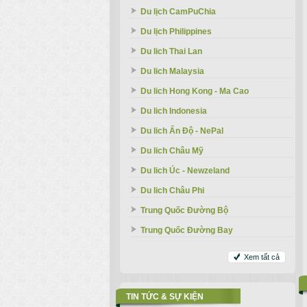
Du lịch CamPuChia
Du lịch Philippines
Du lich Thai Lan
Du lich Malaysia
Du lich Hong Kong - Ma Cao
Du lich Indonesia
Du lich Ấn Độ - NePal
Du lich Châu Mỹ
Du lich Úc - Newzeland
Du lich Châu Phi
Trung Quốc Đường Bộ
Trung Quốc Đường Bay
Xem tất cả
TIN TỨC & SỰ KIỆN