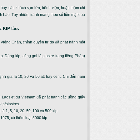
bay, các khách sạn lớn, bệnh viện, hoặc thậm chí
ch Lào. Tuy nhiên, tránh mang theo số tiền mặt quá
a KIP lào.
ở Viêng Chăn, chính quyền tự do đã phát hành một
Đồng kíp, cũng gọi là piastre trong tiếng Pháp)
h giá là 10, 20 và 50 att hay cent. Chỉ đến năm
u Laos et du Vietnam đã phát hành các đồng giấy
kip/piastres.
à 1, 5, 10, 20, 50, 100 và 500 kip.
 1975, có thêm loại 5000 kip