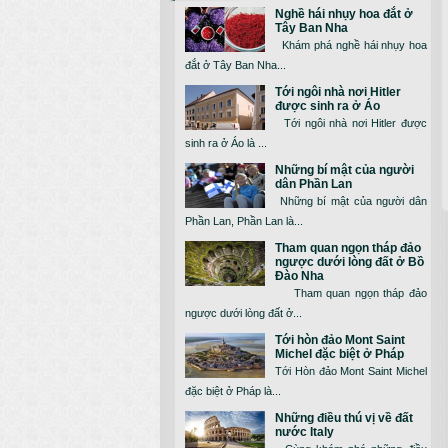
Nghề hái nhụy hoa đắt ở
Tây Ban Nha
Khám phá nghề hái nhụy hoa
đắt ở Tây Ban Nha...
Tới ngôi nhà nơi Hitler
được sinh ra ở Áo
Tới ngôi nhà nơi Hitler được
sinh ra ở Áo là ...
Những bí mật của người
dân Phần Lan
Những bí mật của người dân
Phần Lan, Phần Lan là...
Tham quan ngọn tháp đảo
ngược dưới lòng đất ở Bồ
Đào Nha
Tham quan ngọn tháp đảo
ngược dưới lòng đất ở...
Tới hòn đảo Mont Saint
Michel đặc biệt ở Pháp
Tới Hòn đảo Mont Saint Michel
đặc biệt ở Pháp là...
Những điều thú vị về đất
nước Italy