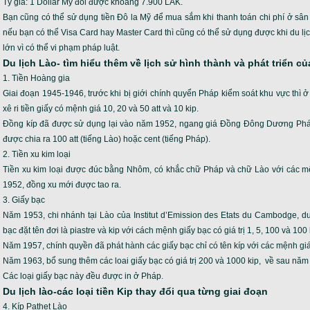
Tỷ giá: 1 Dollar Mỹ đổi được khoảng 7.900 LAK.
Bạn cũng có thể sử dụng tiền Đô la Mỹ để mua sắm khi thanh toán chi phí ở sân 
nếu bạn có thể Visa Card hay Master Card thì cũng có thể sử dụng được khi du lị
lớn vì có thể vi phạm pháp luật.
Du lịch Lào- tìm hiểu thêm về lịch sử hình thành và phát triển củ
1. Tiền Hoàng gia
Giai đoạn 1945-1946, trước khi bị giới chính quyển Pháp kiểm soát khu vực thì 
xê ri tiền giấy có mệnh giá 10, 20 và 50 att và 10 kip.
Đồng kíp đã được sử dụng lại vào năm 1952, ngang giá Đồng Đông Dương Pháp. 
được chia ra 100 att (tiếng Lào) hoặc cent (tiếng Pháp).
2. Tiền xu kim loại
Tiền xu kim loại được đúc bằng Nhôm, có khắc chữ Pháp và chữ Lào với các mện
1952, đồng xu mới được tao ra.
3. Giấy bạc
Năm 1953, chi nhánh tại Lào của Institut d’Emission des Etats du Cambodge, d
bạc đặt tên đơi là piastre và kip với cách mệnh giấy bạc có giá trị 1, 5, 100 và 100 
Năm 1957, chính quyền đã phát hành các giấy bạc chỉ có tên kíp với các mệnh giá l
Năm 1963, bổ sung thêm các loai giấy bạc có giá trị 200 và 1000 kip, về sau năm
Các loại giấy bạc này đều được in ở Pháp.
Du lịch lào-các loại tiền Kip thay đổi qua từng giai đoạn
4. Kíp Pathet Lào