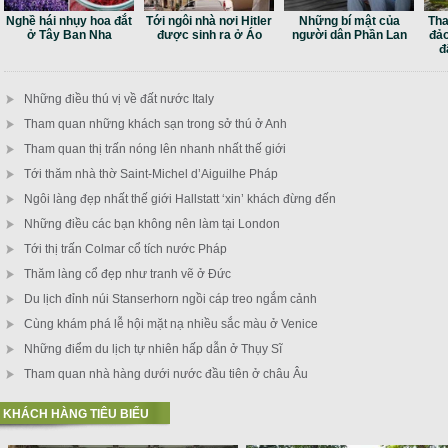
Nghề hái nhụy hoa đắt
Tới ngôi nhà nơi Hitler
Những bí mật của
Tha
ở Tây Ban Nha
được sinh ra ở Áo
người dân Phần Lan
đảo
đ
Những điều thú vị về đất nước Italy
Tham quan những khách sạn trong sở thú ở Anh
Tham quan thị trấn nóng lên nhanh nhất thế giới
Tới thăm nhà thờ Saint-Michel d’Aiguilhe Pháp
Ngôi làng đẹp nhất thế giới Hallstatt ‘xin’ khách đừng đến
Những điều các bạn không nên làm tại London
Tới thị trấn Colmar cổ tích nước Pháp
Thăm làng cổ đẹp như tranh vẽ ở Đức
Du lịch đỉnh núi Stanserhorn ngồi cáp treo ngắm cảnh
Cùng khám phá lễ hội mặt nạ nhiều sắc màu ở Venice
Những điểm du lịch tự nhiên hấp dẫn ở Thụy Sĩ
Tham quan nhà hàng dưới nước đầu tiên ở châu Âu
KHÁCH HÀNG TIÊU BIỂU