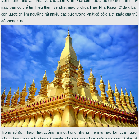
Với những áng văn Phật và các cuốn Kinh Phật còn được lưu giữ đến tận ngày
nay, bạn có thể tìm hiểu thêm về phật giáo ở chùa Haw Pha Kaew. Ở đây, bạn
còn được chiêm ngưỡng rất nhiều các bức tượng Phật cổ có giá trị khác của thủ
đô Viêng Chăn.
Trong số đó, Tháp Thạt Luổng là một trong những niềm tự hào lớn của người