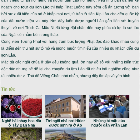
dân Viêng Chăn nói riêng và người dân Lào nói riêng. Nếu như bạn đã lên kế
hoạch cho
tour du lịch Lào
thì tháp Thạt Luổng này sớm đã ấn tượng với bạn
bởi sự xuất hiện của nó ở khắp mọi nơi, từ trên tờ tiền Kip Lào cho đến quốc kỳ
của đất nước triệu voi này. Nơi đây luôn được người Lào gắn liền với truyền
thuyết về nơi Thích Ca Mâu Ni đã từng đặt chân đến hay phúc xá lợi là sợi tóc
của Ngài còn nằm bên trong tháp.
Công viên Tượng Phật với hàng trăm bức tượng Phật độc đáo khác nhau cũng
là điểm đến thu hút sự tò mò và mong muốn tìm hiểu của nhiều du khách đến
du
lịch Lào
.
Mặc dù các ngôi chùa ở đây đều không quá lớn hay đồ sộ với những kiến trúc
độc đáo nhưng sẽ để lại cho chuyến du lịch Lào rất nhiều trải nghiệm cũng như
rất nhiều dư vị. Thủ đô Viêng Chăn nhỏ nhắn, nhưng đầy ấm áp và yên bình.
Tin tức
Nghề hái nhụy hoa đắt
Tới ngôi nhà nơi Hitler
Những bí mật của
ở Tây Ban Nha
được sinh ra ở Áo
người dân Phần Lan