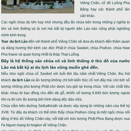
Viêng Chăn, cố đô Luông Pha
Băng hay các thành phố lân
cận khác.
Các ngôi chùa dù lớn hay nhỏ nhưng đều ẩn chứa bên trong những ý nghĩa to
lớn và linh thiêng và là nơi mà bất kỳ người dân Lào nào cũng phải nghiêng
mình kính trọng.
Tour du lịch Lào
đến với thành phố Viêng Chăn sẽ đưa du khách đến thăm quan
và dâng hương thờ kính các đức Phật ở chùa Sasiket, chùa PraKeo, chùa Haw
Pha Kaew và quan trọng nhất là tháp Thạt Luổng.
Đây là hệ thống các chùa cổ và linh thiêng ở thủ đô của nước
Lào mà bất kỳ ai du lịch lào cũng muốn ghé đến.
Nếu như ngôi chùa cổ Sasiket với tuổi đời lâu năm nhất Viêng Chăn, thu hút
khách
du lịch Lào
và ấn tượng không chỉ bởi kiến trúc cổ nơi đây mà còn bởi số
lượng những pho tượng Phật còn được lưu giữ lại trong chùa. Với các chất liệu
khác nhau từ bạc đồng cho đến đá gỗ, khiến số lượng 6.840 bức tượng ngoài
lớn ra thì còn ấn tượng bởi hình dáng độc đáo nữa.
Chùa nằm trên đường Sethathirath và được xây dựng từ những năm của thế ký
XVIII. Từ đây du khách có thể nhìn thấy chùa PraKeo cũng là một ngôi chùa nổi
tiếng ở thủ đô Viêng Chăn này, nổi bật với bức tượng Phật Phra Bang được vua
Fa Ngum mang từ Angkor về Viêng Chăn.