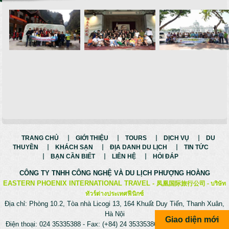
TRANG CHỦ
GIỚI THIỆU
TOURS
DỊCH VỤ
DU
THUYỀN
KHÁCH SẠN
ĐỊA DANH DU LỊCH
TIN TỨC
BẠN CẦN BIẾT
LIÊN HỆ
HỎI ĐÁP
CÔNG TY TNHH CÔNG NGHỆ VÀ
DU LỊCH PHƯỢNG HOÀNG
EASTERN PHOENIX INTERNATIONAL TRAVEL -
凤凰国际旅行公司 -
บริษัท
ทัวร์ต่างประเทศฟีนิกซ์
Địa chỉ: Phòng 10.2, Tòa nhà Licogi 13, 164 Khuất Duy Tiến, Thanh Xuân,
Hà Nội
Giao diện mới
Điện thoại: 024 35335388 - Fax: (+84) 24 35335386 - Hotline: 0975699988