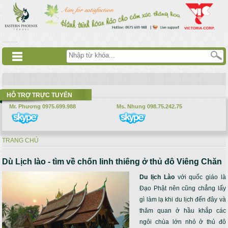
Nhảy đến nội dung
русские сериалы
Дорама
Смотреть аниме
HỖ TRỢ TRỰC TUYẾN
Mr. Phương 0975.699.988
Ms. Nhung 098.75.242.75
TRANG CHỦ
Bạn đang ở đây
Dù Lịch lào - tìm về chốn linh thiêng ở thủ đô Viêng Chăn
Du lịch Lào
với quốc giáo là
Đạo Phật nên cũng chẳng lấy
gì làm lạ khi du lịch đến đây và
thăm quan ở hầu khắp các
ngôi chùa lớn nhỏ ở thủ đô