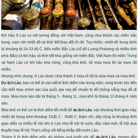
Khí hậu ở Lào có nét tương đồng với Việt Nam, cũng chia thành các miền bắc
trung, nam với nhiệt độ và thời tiết thay đổi rõ rệt. Tuy nhiên, nhiệt độ trung bình
là khoảng từ 24-33 độ C. Nếu miền Bắc Lào (cố đô Luang Prabang và nhiều tỉnh
phía Bắc) có khí hậu và thời tiết khá giống với miền Bắc Việt Nam thì miền Trung
và Nam Lào có khí hậu khá nóng, cũng khá khô, về mùa mưa thì lại mưa rất
nhiều.
Nhưng nhìn chung, ở Lào được chia thành 2 mùa rõ rệt là mùa mưa và mùa khô.
Du lịch Lào
, bạn có thể đi vào bất kì thời điểm nào trong năm, song trước khi đến
cần biết mùa chính xác của quốc gia này để chuẩn bị đồ chống nắng hay đồ đi
mưa. Mùa mưa kéo dài từ tháng 5 - tháng 11, mùa khô từ tháng 12-tháng 4 năm
sau.
Mùa khô có thể coi là thời điểm tốt nhất để
du lịch Lào
, vào khoảng thời gian này,
nhiệt độ trung bình khoảng 15độ C - 30độ C, thậm chí, đây cũng là khoảng thời
gian diễn ra nhiều lễ hội lớn ở Lào như lễ hội té nước đầu năm mới, lễ hội đua
thuyền hay lễ hội Thạt Luổng nổi tiếng khắp đất nước Lào.
Tháng 9 là thời điểm mặc dù không quá tuyệt vời để
du lịch Lào
, nhưng đây