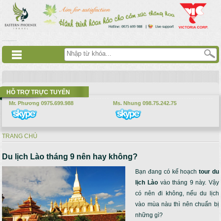
Nhảy đến nội dung
русские сериалы
Дорама
Смотреть аниме
HỖ TRỢ TRỰC TUYẾN
Mr. Phương 0975.699.988
Ms. Nhung 098.75.242.75
TRANG CHỦ
Bạn đang ở đây
Du lịch Lào tháng 9 nên hay không?
Bạn đang có kế hoạch
tour du
lịch Lào
vào tháng 9 này. Vậy
có nên đi không, nếu du lịch
vào mùa nàu thì nên chuẩn bị
những gì?