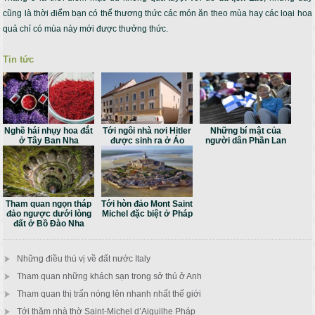
cũng là thời điểm bạn có thể thương thức các món ăn theo mùa hay các loại hoa
quả chỉ có mùa này mới được thưởng thức.
Tin tức
Nghề hái nhụy hoa đắt
Tới ngôi nhà nơi Hitler
Những bí mật của
ở Tây Ban Nha
được sinh ra ở Áo
người dân Phần Lan
Tham quan ngọn tháp
Tới hòn đảo Mont Saint
đảo ngược dưới lòng
Michel đặc biệt ở Pháp
đất ở Bồ Đào Nha
Những điều thú vị về đất nước Italy
Tham quan những khách sạn trong sở thú ở Anh
Tham quan thị trấn nóng lên nhanh nhất thế giới
Tới thăm nhà thờ Saint-Michel d’Aiguilhe Pháp