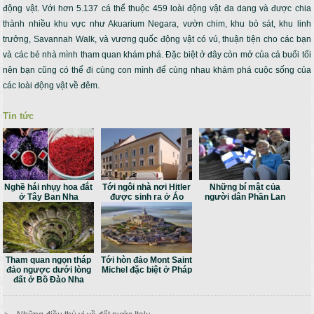
động vật. Với hơn 5.137 cá thể thuộc 459 loài động vật đa dang và được chia
thành nhiều khu vực như Akuarium Negara, vườn chim, khu bò sát, khu linh
trưởng, Savannah Walk, và vương quốc động vật có vú, thuận tiện cho các bạn
và các bé nhà mình tham quan khám phá. Đặc biệt ở đây còn mở của cả buổi tối
nên bạn cũng có thể đi cùng con mình để cùng nhau khám phá cuộc sống của
các loài động vật về đêm.
Tin tức
Nghề hái nhụy hoa đắt
Tới ngôi nhà nơi Hitler
Những bí mật của
ở Tây Ban Nha
được sinh ra ở Áo
người dân Phần Lan
Tham quan ngọn tháp
Tới hòn đảo Mont Saint
đảo ngược dưới lòng
Michel đặc biệt ở Pháp
đất ở Bồ Đào Nha