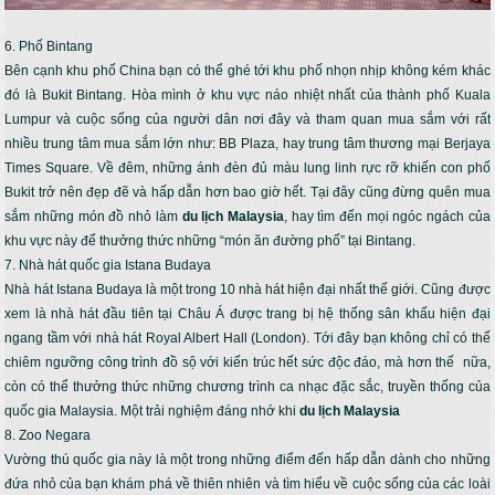
6. Phố Bintang
Bên cạnh khu phố China bạn có thể ghé tới khu phố nhọn nhịp không kém khác
đó là Bukit Bintang. Hòa mình ở khu vực náo nhiệt nhất của thành phố Kuala
Lumpur và cuộc sống của người dân nơi đây và tham quan mua sắm với rất
nhiều trung tâm mua sắm lớn như: BB Plaza, hay trung tâm thương mại Berjaya
Times Square. Về đêm, những ánh đèn đủ màu lung linh rực rỡ khiến con phố
Bukit trở nên đẹp đẽ và hấp dẫn hơn bao giờ hết. Tại đây cũng đừng quên mua
sắm những món đồ nhỏ làm
du lịch Malaysia
, hay tìm đến mọi ngóc ngách của
khu vực này để thưởng thức những “món ăn đường phố” tại Bintang.
7. Nhà hát quốc gia Istana Budaya
Nhà hát Istana Budaya là một trong 10 nhà hát hiện đại nhất thế giới. Cũng được
xem là nhà hát đầu tiên tại Châu Á được trang bị hệ thống sân khấu hiện đại
ngang tầm với nhà hát Royal Albert Hall (London). Tới đây bạn không chỉ có thể
chiêm ngưỡng công trình đồ sộ với kiến trúc hết sức độc đáo, mà hơn thế nữa,
còn có thể thưởng thức những chương trình ca nhạc đặc sắc, truyền thống của
quốc gia Malaysia. Một trải nghiệm đáng nhớ khi
du lịch Malaysia
8. Zoo Negara
Vường thú quốc gia này là một trong những điểm đến hấp dẫn dành cho những
đứa nhỏ của bạn khám phá về thiên nhiên và tìm hiểu về cuộc sống của các loài