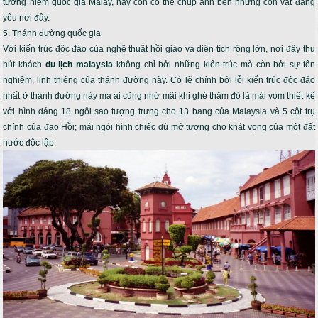
tưởng niệm quốc gia Malay, hay còn có thể chụp ảnh bên những con vật đáng
yêu nơi đây.
5. Thánh đường quốc gia
Với kiến trúc độc đáo của nghệ thuật hồi giáo và diện tích rộng lớn, nơi đây thu
hút khách
du lịch malaysia
không chỉ bởi những kiến trúc mà còn bởi sự tôn
nghiêm, linh thiêng của thánh đường này. Có lẽ chính bởi lỗi kiến trúc độc đáo
nhất ở thành đường này mà ai cũng nhớ mãi khi ghé thăm đó là mái vòm thiết kế
với hình dáng 18 ngôi sao tượng trưng cho 13 bang của Malaysia và 5 cột trụ
chính của đạo Hồi; mái ngói hình chiếc dù mở tượng cho khát vọng của một đất
nước độc lập.