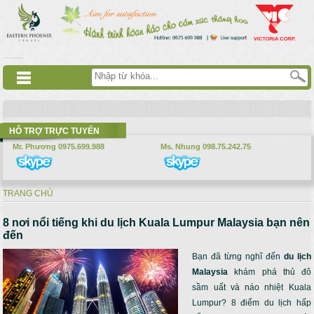
Nhảy đến nội dung
русские сериалы
Дорама
Смотреть аниме
HỖ TRỢ TRỰC TUYẾN
Mr. Phương 0975.699.988
Ms. Nhung 098.75.242.75
TRANG CHỦ
Bạn đang ở đây
8 nơi nổi tiếng khi du lịch Kuala Lumpur Malaysia bạn nên
đến
Bạn đã từng nghĩ đến
du lịch
Malaysia
khám phá thủ đô
sầm uất và náo nhiệt Kuala
Lumpur? 8 điểm du lịch hấp