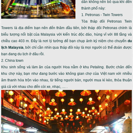
dẫn không nên bỏ qua khi đến
thành phố này:
1. Petronas - Twin Towers
Tòa tháp đôi Petronas Twin
Towers là địa điểm bạn nên đến thăm đầu tiên, bởi tháp đôi Petronas chính là
biểu tượng nổi bật của Malaysia với kiến trúc độc đáo, hùng vĩ với 88 tầng và
chiều cao 403 m. Đây là nơi lý tưởng để bạn chụp ảnh kỷ niệm cho chuyến
du
lịch Malaysia
, bởi chỉ cần nhìn qua tháp đôi này là mọi người có thể đoán được
bạn đang du lịch ở đâu rồi.
2. China town
Khu sinh sống và làm ăn của người Hoa nằm ở khu Petaling. Bước chân đến
khu chợ này, bạn như đang bước vào không gian chợ của Việt nam với nhiều
âm thanh hòa trộn vào nhau, từ tiếng người bán, người mua kì kèo, thỏa thuận
giá cả với nhau cho đến còi xe, nhạc, .... .