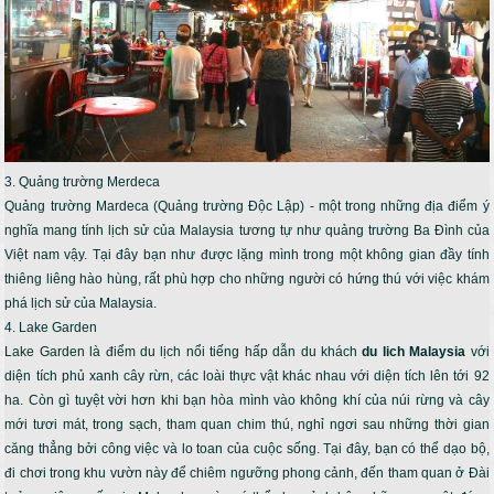
3. Quảng trường Merdeca
Quảng trường Mardeca (Quảng trường Độc Lập) - một trong những địa điểm ý
nghĩa mang tính lịch sử của Malaysia tương tự như quảng trường Ba Đình của
Việt nam vậy. Tại đây bạn như được lặng mình trong một không gian đầy tính
thiêng liêng hào hùng, rất phù hợp cho những người có hứng thú với việc khám
phá lịch sử của Malaysia.
4. Lake Garden
Lake Garden là điểm du lịch nổi tiếng hấp dẫn du khách
du lich Malaysia
với
diện tích phủ xanh cây rừn, các loài thực vật khác nhau với diện tích lên tới 92
ha. Còn gì tuyệt vời hơn khi bạn hòa mình vào không khí của núi rừng và cây
mới tươi mát, trong sạch, tham quan chim thú, nghỉ ngơi sau những thời gian
căng thẳng bởi công việc và lo toan của cuộc sống. Tại đây, bạn có thể dạo bộ,
đi chơi trong khu vườn này để chiêm ngưỡng phong cảnh, đến tham quan ở Đài