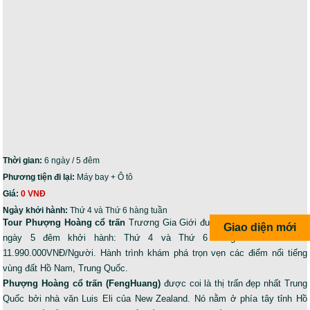
Thời gian:
6 ngày / 5 đêm
Phương tiện đi lại:
Máy bay + Ô tô
Giá:
0 VNĐ
Ngày khởi hành:
Thứ 4 và Thứ 6 hàng tuần
Tour Phượng Hoàng cổ trấn
Trương Gia Giới đường bay thẳng Vietjet 6
Giao diện mới
ngày 5 đêm khởi hành: Thứ 4 và Thứ 6 hàng tuần. Giá chỉ:
11.990.000VNĐ/Người. Hành trình khám phá trọn vẹn các điểm nổi tiếng
vùng đất Hồ Nam, Trung Quốc.
Phượng Hoàng cổ trấn (FengHuang)
được coi là thị trấn đẹp nhất Trung
Quốc bởi nhà văn Luis Eli của New Zealand. Nó nằm ở phía tây tỉnh Hồ