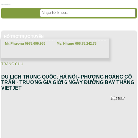
Nhảy đến nội dung
русские сериалы
Дорама
Смотреть аниме
HỖ TRỢ TRỰC TUYẾN
Mr. Phương 0975.699.988
Ms. Nhung 098.75.242.75
TRANG CHỦ
Bạn đang ở đây
DU LỊCH TRUNG QUỐC: HÀ NỘI - PHƯỢNG HOÀNG CỔ
TRẤN - TRƯƠNG GIA GIỚI 6 NGÀY ĐƯỜNG BAY THẲNG
VIETJET
Đặt tour