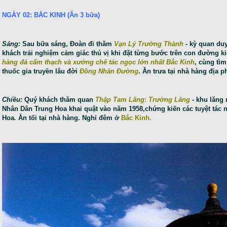
NGÀY 02: BẮC KINH (Ăn 3 bữa)
Sáng:
Sau bữa sáng, Đoàn đi thăm
Vạn Lý Trường Thành
-
kỳ quan duy
khách trải nghiệm cảm giác thú vị khi đặt từng bước trên con đường k
hàng đá cẩm thạch và xưởng chế tác ngọc lớn nhất Bắc Kinh
, cùng tìm
thuốc gia truyền lâu đời
Đồng Nhân Đường
. Ăn trưa tại nhà hàng địa 
Chiều:
Quý khách thăm quan
Thập Tam Lăng
:
Trường Lăng
- khu lăng
Nhân Dân Trung Hoa khai quật vào năm 1958,chứng kiến các tuyệt tác 
Hoa
.
Ăn tối tại nhà hàng. Nghỉ đêm ở
Bắc Kinh.