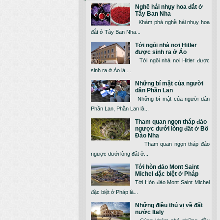
Nghề hái nhụy hoa đắt ở
Tây Ban Nha
Khám phá nghề hái nhụy hoa
đắt ở Tây Ban Nha...
Tới ngôi nhà nơi Hitler
được sinh ra ở Áo
Tới ngôi nhà nơi Hitler được
sinh ra ở Áo là ...
Những bí mật của người
dân Phần Lan
Những bí mật của người dân
Phần Lan, Phần Lan là...
Tham quan ngọn tháp đảo
ngược dưới lòng đất ở Bồ
Đào Nha
Tham quan ngọn tháp đảo
ngược dưới lòng đất ở...
Tới hòn đảo Mont Saint
Michel đặc biệt ở Pháp
Tới Hòn đảo Mont Saint Michel
đặc biệt ở Pháp là...
Những điều thú vị về đất
nước Italy