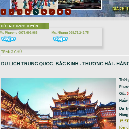
1
2
3
4
5
6
7
8
9
HỖ TRỢ TRỰC TUYẾN
Mr. Phương 0975.699.988
Ms. Nhung 098.75.242.75
TRANG CHỦ
Bạn đang ở đây
DU LICH TRUNG QUOC: BẮC KINH - THƯỢNG HẢI - HÀNG 
Thời 
Phương
Giá:
0
Ngày 
Du l
Hàng
15.5T
lớn 