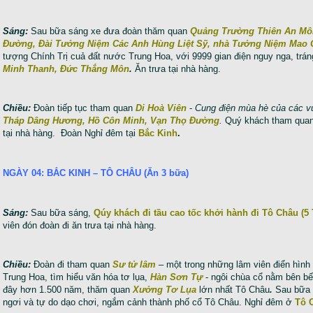
Sáng:
Sau bữa sáng xe đưa đoàn thăm quan
Quảng Trường Thiên An Mô
Đường, Đài Tưởng Niệm Các Anh Hùng Liệt Sỹ, nhà Tưởng Niệm Mao 
tượng Chính Trị cuả đất nước Trung Hoa, với 9999 gian điện nguy nga, tráng lệ
Minh Thanh, Đức Thắng Môn
.
Ăn trưa tại nhà hàng.
Chiều:
Đoàn tiếp tục tham quan
Di Hoà Viên
-
Cung điện mùa hè của các v
Tháp Dâng Hương, Hồ Côn Minh, Vạn Thọ Đường
.
Quý khách tham quan
tại nhà hàng. Đoàn Nghỉ đêm tại
Bắc Kinh
.
NGÀY 04: BẮC KINH – TÔ CHÂU (Ăn 3 bữa)
Sáng:
Sau bữa sáng,
Qúy khách đi tầu cao tốc khởi hành đi Tô Châu (5 
viên đón đoàn đi ăn trưa tại nhà hàng.
Chiều:
Đoàn đi tham quan
Sư tử lâm
– một trong những lâm viên điển hình 
Trung Hoa, tìm hiểu văn hóa tơ lụa,
Hàn Sơn Tự
- ngôi chùa cổ nằm bên b
đây hơn 1.500 năm, thăm quan
Xưởng Tơ Lụa
lớn nhất Tô Châu
.
Sau bữa t
ngơi và tự do dạo chơi, ngắm cảnh thành phố cổ Tô Châu. Nghỉ đêm ở
Tô 