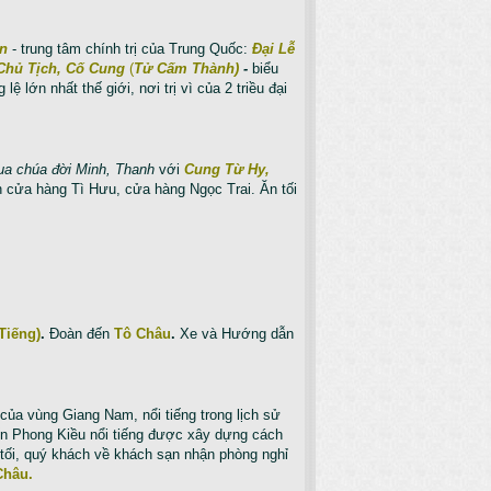
n
- trung tâm chính trị của Trung Quốc:
Đại Lễ
Chủ Tịch, Cố Cung
(
Tử Cấm Thành)
-
biểu
 lớn nhất thế giới, nơi trị vì của 2 triều đại
ua chúa đời Minh, Thanh
với
Cung Từ Hy,
 cửa hàng Tì Hưu, cửa hàng Ngọc Trai. Ăn tối
Tiếng)
.
Đoàn đến
Tô Châu
.
Xe và Hướng dẫn
của vùng Giang Nam, nổi tiếng trong lịch sử
ến Phong Kiều nổi tiếng được xây dựng cách
ối, quý khách về khách sạn nhận phòng nghỉ
Châu.