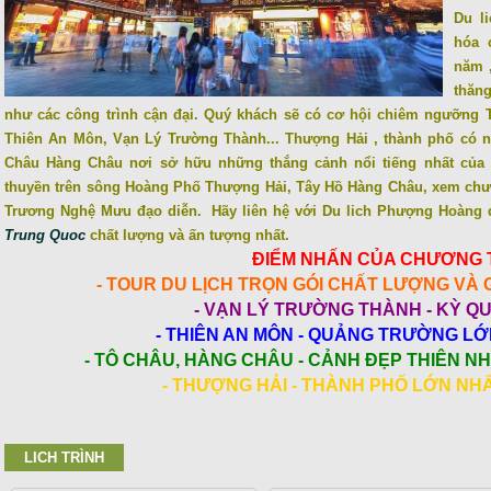
Du l
hóa 
năm ,
thăn
như các công trình cận đại. Quý khách sẽ có cơ hội chiêm ngưỡng
Thiên An Môn, Vạn Lý Trường Thành... Thượng Hải , thành phố có nề
Châu Hàng Châu nơi sở hữu những thắng cảnh nổi tiếng nhất của 
thuyền trên sông Hoàng Phố Thượng Hải, Tây Hồ Hàng Châu, xem chươ
Trương Nghệ Mưu đạo diễn.
Hãy liên hệ với Du lich Phượng Hoàng
Trung Quoc
chất lượng và ấn tượng nhất.
ĐIỂM NHẤN CỦA CHƯƠNG 
- TOUR DU LỊCH TRỌN GÓI CHẤT LƯỢNG VÀ G
- VẠN LÝ TRƯỜNG THÀNH - KỲ QU
- THIÊN AN MÔN - QUẢNG TRƯỜNG LỚ
- TÔ CHÂU, HÀNG CHÂU - CẢNH ĐẸP THIÊN NH
- THƯỢNG HẢI - THÀNH PHỐ LỚN N
LICH TRÌNH