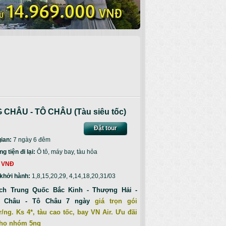
CHÂU - TÔ CHÂU (Tàu siêu tốc)
Đặt tour
gian:
7 ngày 6 đêm
 tiện đi lại:
Ô tô, máy bay, tàu hỏa
 VNĐ
khởi hành:
1,8,15,20,29, 4,14,18,20,31/03
ịch Trung Quốc Bắc Kinh - Thượng Hải -
 Châu - Tô Châu 7 ngày
giá trọn gói
r/ng. Ks 4*, tàu cao tốc, bay VN Air. Ưu đãi
cho nhóm 5ng