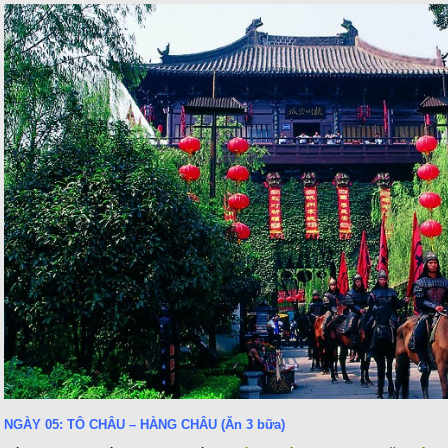
NGÀY 05: TÔ CHÂU – HÀNG CHÂU (Ăn 3 bữa)