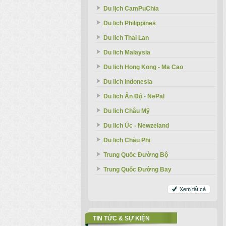
Du lịch CamPuChia
Du lịch Philippines
Du lich Thai Lan
Du lich Malaysia
Du lich Hong Kong - Ma Cao
Du lich Indonesia
Du lich Ấn Độ - NePal
Du lich Châu Mỹ
Du lich Úc - Newzeland
Du lich Châu Phi
Trung Quốc Đường Bộ
Trung Quốc Đường Bay
Xem tất cả
TIN TỨC & SỰ KIỆN