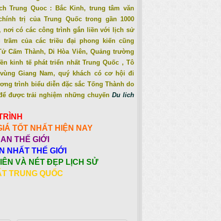
ich Trung Quoc : Bắc Kinh, trung tâm văn
chính trị của Trung Quốc trong gần 1000
 nơi có các công trình gắn liền với lịch sử
g trầm của các triều đại phong kiến cũng
 Tử Cấm Thành, Di Hòa Viên, Quảng trường
n kinh tế phát triển nhất Trung Quốc , Tô
vùng Giang Nam, quý khách có cơ hội đi
ng trình biểu diễn đặc sắc Tống Thành do
 để được trải nghiệm những chuyến
Du lich
TRÌNH
IÁ TỐT NHẤT HI
ỆN NAY
AN THẾ GIỚI
N NHẤT THẾ GIỚI
IÊN VÀ NÉT ĐẸP LỊCH SỬ
HẤT TRUNG QUỐC