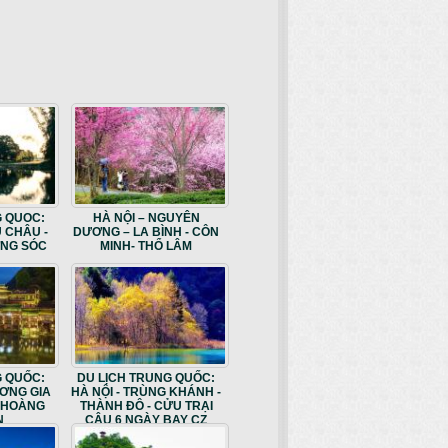
G QUOC:
HÀ NỘI – NGUYÊN
U CHÂU -
DƯƠNG – LA BÌNH - CÔN
ƠNG SÓC
MINH- THỔ LÂM
G QUỐC:
DU LỊCH TRUNG QUỐC:
ƯƠNG GIA
HÀ NỘI - TRÙNG KHÁNH -
G HOÀNG
THÀNH ĐÔ - CỬU TRẠI
N
CÂU 6 NGÀY BAY CZ