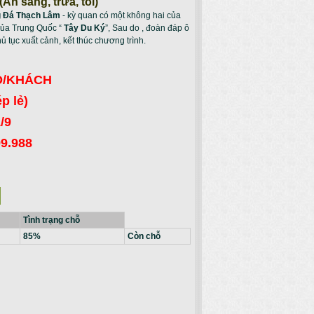
 sáng, trưa, tối)
 Ðá Thạch Lâm
- kỳ quan có một không hai của
 của Trung Quốc “
Tây Du Ký
”, Sau do , đoàn đáp ô
ủ tục xuất cảnh, kết thúc chương trình.
 Đ/KHÁCH
p lẻ)
/9
99.988
Tình trạng chỗ
85%
Còn chỗ