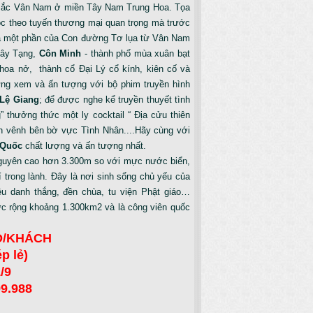
ắc Vân Nam ở miền Tây Nam Trung Hoa. Tọa
ọc theo tuyến thương mại quan trọng mà trước
à một phần của Con đường Tơ lụa từ Vân Nam
Tây Tạng,
Côn Minh
- thành phố mùa xuân bạt
hoa nở, thành cổ Đại Lý cổ kính, kiên cố và
ừng xem và ấn tượng với bộ phim truyền hình
Lệ Giang
; để được nghe kể truyền thuyết tình
thưởng thức một ly cocktail “ Địa cửu thiên
nh vênh bên bờ vực Tình Nhân....Hãy cùng với
 Quốc
chất lượng và ấn tượng nhất.
guyên cao hơn 3.300m so với mực nước biển,
 trong lành. Đây là nơi sinh sống chủ yếu của
iều danh thắng, đền chùa, tu viện Phật giáo…
ực rộng khoảng 1.300km2 và là công viên quốc
 Đ/KHÁCH
p lẻ)
/9
99.988