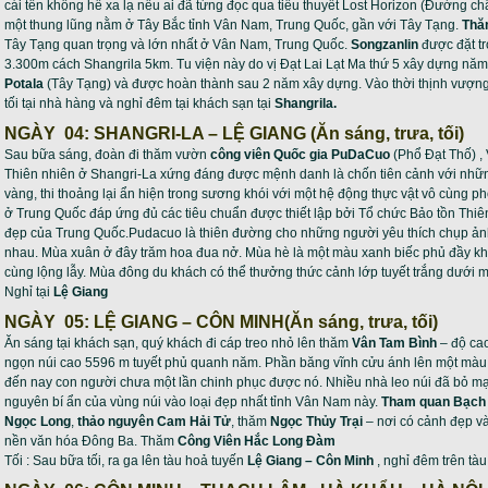
cái tên không hề xa lạ nếu ai đã từng đọc qua tiểu thuyết Lost Horizon (Đường ch
một thung lũng nằm ở Tây Bắc tỉnh Vân Nam, Trung Quốc, gần với Tây Tạng.
Thă
Tây Tạng quan trọng và lớn nhất ở Vân Nam, Trung Quốc.
Songzanlin
được đặt tr
3.300m cách Shangrila 5km. Tu viện này do vị Đạt Lai Lạt Ma thứ 5 xây dựng n
Potala
(Tây Tạng) và được hoàn thành sau 2 năm xây dựng. Vào thời thịnh vượng n
tối tại nhà hàng và nghỉ đêm tại khách sạn tại
Shangrila.
NGÀY 04: SHANGRI-LA – LỆ GIANG (Ăn sáng, trưa, tối)
Sau bữa sáng, đoàn đi thăm vườn
công viên Quốc gia PuDaCuo
(Phổ Đạt Thố) ,
Thiên nhiên ở Shangri-La xứng đáng được mệnh danh là chốn tiên cảnh với nhữn
vàng, thi thoảng lại ẩn hiện trong sương khói với một hệ động thực vật vô cùng 
ở Trung Quốc đáp ứng đủ các tiêu chuẩn được thiết lập bởi Tổ chức Bảo tồn Thiê
đẹp của Trung Quốc.Pudacuo là thiên đường cho những người yêu thích chụp ản
nhau. Mùa xuân ở đây trăm hoa đua nở. Mùa hè là một màu xanh biếc phủ đầy khắ
cùng lộng lẫy. Mùa đông du khách có thể thưởng thức cảnh lớp tuyết trắng dưới 
Nghỉ tại
Lệ Giang
NGÀY 05: LỆ GIANG – CÔN MINH(Ăn sáng, trưa, tối)
Ăn sáng tại khách sạn, quý khách đi cáp treo nhỏ lên thăm
Vân Tam Bình
– độ ca
ngọn núi cao 5596 m tuyết phủ quanh năm. Phần băng vĩnh cửu ánh lên một màu xa
đến nay con người chưa một lần chinh phục được nó. Nhiều nhà leo núi đã bỏ mạng
nguyên bí ẩn của vùng núi vào loại đẹp nhất tỉnh Vân Nam này.
Tham quan Bạch
Ngọc Long
,
thảo nguyên Cam Hải Tử
, thăm
Ngọc Thủy Trại
– nơi có cảnh đẹp và
nền văn hóa Đông Ba. Thăm
Công Viên Hắc Long Đàm
Tối : Sau bữa tối, ra ga lên tàu hoả tuyến
Lệ Giang – Côn Minh
, nghỉ đêm trên tàu