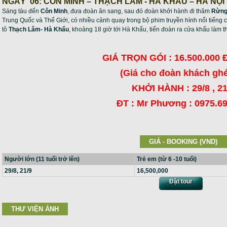
NGÀY 06: CÔN MINH – THẠCH LÂM - HÀ KHẨU – HÀ NỘI (Ăn
Sáng tàu đến
Côn Minh
, đưa đoàn ăn sang, sau đó đoàn khởi hành đi thăm
Rừng
Trung Quốc và Thế Giới, có nhiều cảnh quay trong bộ phim truyền hình nổi tiếng
tô
Thạch Lâm- Hà Khẩu
, khoảng 18 giờ tới Hà Khẩu, tiến đoàn ra cửa khẩu làm th
GIÁ TRỌN GÓI : 16.500.000
(Giá cho đoàn khách ghé
KHỞI HÀNH : 29/8 , 21
ĐT : Mr Phương : 0975.6
GIÁ - BOOKING (VND)
Người lớn (11 tuổi trở lên)
Trẻ em (từ 6 -10 tuổi)
29/8, 21/9
16,500,000
Đặt tour
THƯ VIỆN ẢNH