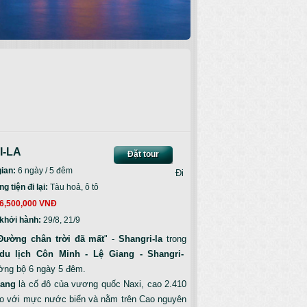
I-LA
Đặt tour
gian:
6 ngày / 5 đêm
Đi
 tiện đi lại:
Tàu hoả, ô tô
6,500,000 VNĐ
khởi hành:
29/8, 21/9
Đường chân trời đã mất
" -
Shangri-la
trong
 du lịch Côn Minh - Lệ Giang - Shangri-
ng bộ 6 ngày 5 đêm.
iang
là cố đô của vương quốc Naxi, cao 2.410
o với mực nước biển và nằm trên Cao nguyên