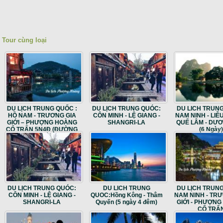
Tour cùng loại
DU LỊCH TRUNG QUỐC :
DU LỊCH TRUNG QUÓC:
DU LICH TRUN
HỒ NAM - TRƯƠNG GIA
CÔN MINH - LỆ GIANG -
NAM NINH - LIỄ
GIỚI – PHƯỢNG HOÀNG
SHANGRI-LA
QUẾ LÂM - DƯ
CỔ TRẤN 5N4Đ (ĐƯỜNG
(6 Ngày)
BAY THẲNG)
DU LỊCH TRUNG QUÓC:
DU LICH TRUNG
DU LỊCH TRUN
CÔN MINH - LỆ GIANG -
QUOC:Hồng Kông - Thâm
NAM NINH - TR
SHANGRI-LA
Quyến (5 ngày 4 đêm)
GIỚI - PHƯỢN
CỔ TRẤ