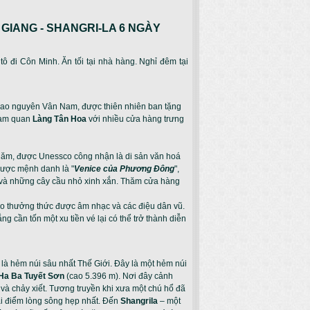
Ê GIANG - SHANGRI-LA 6 NGÀY
 đi Côn Minh. Ăn tối tại nhà hàng. Nghỉ đêm tại
 cao nguyên Vân Nam, được thiên nhiên ban tặng
tham quan
Làng Tân Hoa
với nhiều cửa hàng trưng
năm, được Unessco công nhận là di sản văn hoá
được mệnh danh là "
Venice của Phương Đông
",
 và những cây cầu nhỏ xinh xắn. Thăm cửa hàng
do thưởng thức được âm nhạc và các điệu dân vũ.
 cần tốn một xu tiền vé lại có thể trở thành diễn
là hẻm núi sâu nhất Thế Giới. Đây là một hẻm núi
Ha Ba Tuyết Sơn
(cao 5.396 m). Nơi đây cảnh
và chảy xiết. Tương truyền khi xưa một chú hổ đã
ại điểm lòng sông hẹp nhất. Đến
Shangrila
– một