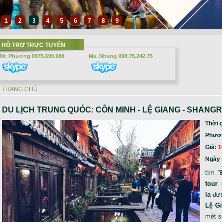
1
2
3
4
5
6
7
8
9
HỖ TRỢ TRỰC TUYẾN
Mr. Phương 0975.699.988
Ms. Nhung 098.75.242.75
TRANG CHỦ
Bạn đang ở đây
DU LỊCH TRUNG QUÓC: CÔN MINH - LỆ GIANG - SHANGR
Thời 
Phương
Giá:
1
Ngày 
tìm "
tour
la
đườ
Lệ G
mét s