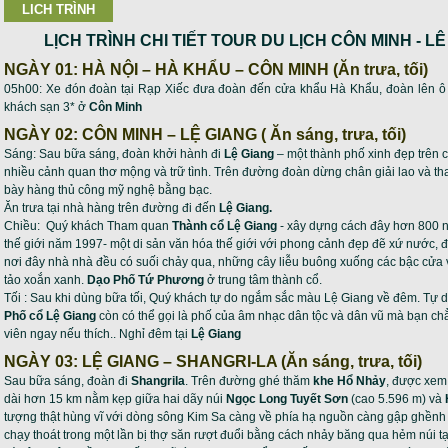
LICH TRÌNH
LỊCH TRÌNH CHI TIẾT TOUR DU LỊCH CÔN MINH - L
NGÀY 01: HÀ NỘI – HÀ KHẨU – CÔN MINH (Ăn trưa, tối)
05h00: Xe đón đoàn tại Rạp Xiếc đưa đoàn đến cửa khẩu Hà Khẩu, đoàn lên ô tô
khách sạn 3* ở
Côn Minh
NGÀY 02: CÔN MINH – LỆ GIANG ( Ăn sáng, trưa, tối)
Sáng: Sau bữa sáng, đoàn khởi hành đi
Lệ Giang
– một thành phố xinh đẹp trên
nhiều cảnh quan thơ mộng và trữ tình. Trên đường đoàn dừng chân giải lao và 
bày hàng thủ công mỹ nghệ bằng bạc.
Ăn trưa tại nhà hàng trên đường đi đến
Lệ Giang.
Chiều: Quý khách Tham quan
Thành cổ Lệ Giang
- xây dựng cách đây hơn 800 
thế giới năm 1997- một di sản văn hóa thế giới với phong cảnh đẹp đẽ xứ nước, 
nơi đây nhà nhà đều có suối chảy qua, những cây liễu buông xuống các bậc cửa
tảo xoắn xanh.
Dạo Phố Tứ Phương
ở trung tâm thành cổ.
Tối : Sau khi dùng bữa tối, Quý khách tự do ngắm sắc màu Lệ Giang về đêm. Tự 
Phố cổ Lệ Giang
còn có thể gọi là phố của âm nhạc dân tộc và dân vũ mà bạn chẳng
viên ngay nếu thích.. Nghỉ đêm tại
Lệ Giang
NGÀY 03: LỆ GIANG – SHANGRI-LA (Ăn sáng, trưa, tối)
Sau bữa sáng, đoàn đi
Shangrila
. Trên đường ghé thăm
khe Hổ Nhảy
, được xem 
dài hơn 15 km nằm kẹp giữa hai dãy núi
Ngọc Long Tuyết Sơn
(cao 5.596 m) và
tượng thật hùng vĩ với dòng sông Kim Sa càng về phía hạ nguồn càng gập ghềnh 
chạy thoát trong một lần bị thợ săn rượt đuổi bằng cách nhảy băng qua hẻm núi t