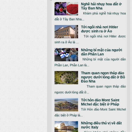
Nghề hái nhụy hoa đắt ở
Tây Ban Nha
Khám phá nghề hái nhụy hoa
đắt ở Tây Ban Nha...
Tới ngôi nhà nơi Hitler
được sinh ra ở Áo
Tới ngôi nhà nơi Hitler được
sinh ra ở Áo là ...
Những bí mật của người
dân Phần Lan
Những bí mật của người dân
Phần Lan, Phần Lan là...
Tham quan ngọn tháp đảo
ngược dưới lòng đất ở Bồ
Đào Nha
Tham quan ngọn tháp đảo
ngược dưới lòng đất ở...
Tới hòn đảo Mont Saint
Michel đặc biệt ở Pháp
Tới Hòn đảo Mont Saint Michel
đặc biệt ở Pháp là...
Những điều thú vị về đất
nước Italy