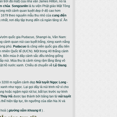
ân trời đã mất) của nhà văn James Hilton, nó là
m chùa Songzanlin
là tu viện Phật giáo Mật Tông
ong một cảnh quan tuyệt đẹp ở độ cao hơn
ăm 1679 theo nguyên mẫu thu nhỏ của
cung điện
hất, nơi đây tập trung đến cả ngàn tăng sĩ. Ăn
 Vườn quốc gia Pudacuo, Shangri-la, Vân Nam:
g cảnh quan núi cao tuyết trắng, rừng xanh nắng
phong phú.
Pudacuo
là công viên quốc gia đầu tiên
n nhiên Quốc tế (IUCN). Một trong 40 thắng cảnh
h. Bốn mùa ở đây cảnh sắc đều không giống
p núi. Mùa thu là cảnh rừng rậm tầng tầng vô
mặt hồ nước xanh. Chiều di chuyển về
Lệ Giang
.
o 3200 m ngắm cảnh đẹp
Núi tuyết Ngọc Long
-
nh như ngọc. Lại gọi đây là núi trinh nữ vì cho
 hoặc ngậm ngùi rút lui, bất lực trước sự trinh
 Thủy Hà
được tạo thành bởi băng tan từ
núi tuyết
 thể hiện tập tục, tín ngưỡng của dân Na Xi và
 hoả (
giường nằm khoang 6
) .