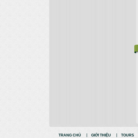
TRANG CHỦ
GIỚI THIỆU
TOURS