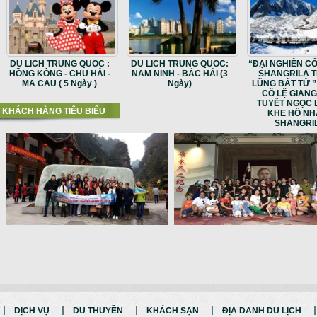
DU LICH TRUNG QUOC :
DU LICH TRUNG QUOC:
“ĐẠI NGHIÊN C
HỒNG KÔNG - CHU HẢI -
NAM NINH - BẮC HẢI (3
SHANGRILA 
MA CAU ( 5 Ngày )
Ngày)
LŨNG BẤT TỬ 
CỔ LỆ GIANG 
TUYẾT NGỌC 
KHÁCH HÀNG TIÊU BIỂU
KHE HỔ NH
SHANGRI
DỊCH VỤ
DU THUYỀN
KHÁCH SẠN
ĐỊA DANH DU LỊCH