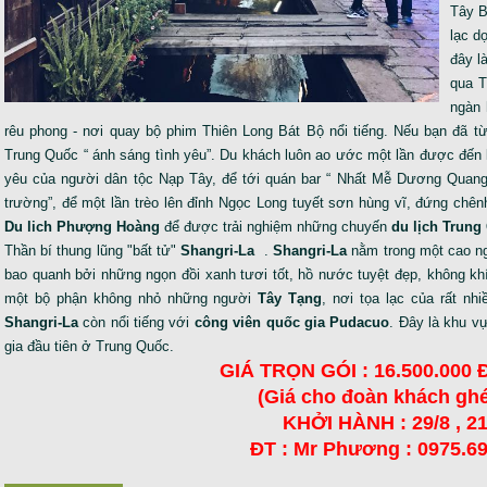
Tây B
lạc d
đây l
qua 
ngàn 
rêu phong - nơi quay bộ phim Thiên Long Bát Bộ nổi tiếng. Nếu bạn đã t
Trung Quốc “ ánh sáng tình yêu”. Du khách luôn ao ước một lần được đến
yêu của người dân tộc Nạp Tây, để tới quán bar “ Nhất Mễ Dương Quang” 
trường”, để một lần trèo lên đỉnh Ngọc Long tuyết sơn hùng vĩ, đứng chê
Du lich Phượng Hoàng
để được trải nghiệm những chuyến
du lịch Trung
Thần bí thung lũng "bất tử"
Shangri-La
.
Shangri-La
nằm trong một cao n
bao quanh bởi những ngọn đồi xanh tươi tốt, hồ nước tuyệt đẹp, không khí
một bộ phận không nhỏ những người
Tây Tạng
, nơi tọa lạc của rất nh
Shangri-La
còn nổi tiếng với
công viên quốc gia Pudacuo
. Đây là khu v
gia đầu tiên ở Trung Quốc.
GIÁ TRỌN GÓI : 16.500.000
(Giá cho đoàn khách ghé
KHỞI HÀNH : 29/8 , 21
ĐT : Mr Phương : 0975.6