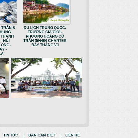
Ổ TRẤN &
DU LICH TRUNG QUOC:
THUNG
TRƯƠNG GIA GIỚI -
” THÀNH
PHƯỢNG HOÀNG CỔ
- NÚI
TRẤN (5N4Đ) CHARTER
LONG -
BAY THẲNG VJ
ẢY -
LA
TIN TỨC
BẠN CẦN BIẾT
LIÊN HỆ