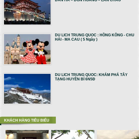
ĐAN HÀ – ĐÔN HOÀNG – LAN CHÂU
DU LICH TRUNG QUOC : HỒNG KÔNG - CHU
HẢI - MA CAU ( 5 Ngày )
DU LICH TRUNG QUOC: KHÁM PHÁ TÂY
TẠNG HUYỀN BÍ 6N5Đ
KHÁCH HÀNG TIÊU BIỂU