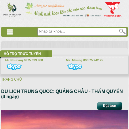
Nhảy đến nội dung
русские сериалы
Дорама
Смотреть аниме
HỖ TRỢ TRỰC TUYẾN
Mr. Phương 0975.699.988
Ms. Nhung 098.75.242.75
TRANG CHỦ
Bạn đang ở đây
DU LICH TRUNG QUOC: QUẢNG CHÂU - THẨM QUYẾN
(4 ngày)
Đặt tour