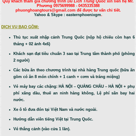
Quý khách tham gia chương trình
Du Lich Trung Quoc
xin liên hệ Mr.
Phương 0975699988 - 0435335388
phuonghoangtours@gmail.com để được tư vấn chi tiết.
Yahoo & Skype : easternphoenixgm
.
DỊCH VỤ BAO GỒM:
Thủ tục xuất nhập cảnh Trung Quốc (nộp hộ chiếu còn hạn 6
tháng + 02 ảnh 4x6)
Khách sạn đạt tiêu chuẩn 3 sao tại Trung tâm thành phố (phòng
2 người)
Các bữa ăn theo chương trình tại nhà hàng Trung quốc (bữa ăn
gồm có ăn 8 món chính + 1 canh + cơm và tráng miệng)
Vé máy bay các chặng: HÀ NỘI – QUẢNG CHÂU – HÀ NỘI + phụ
phí xăng dầu, thuế an ninh hàng không, Lệ phí sân bay hai
nước.
Xe ô tô đưa đón tại Việt Nam và nước ngoài.
Hướng dẫn viên tiếng Việt tại Trung Quốc.
Vé thắng cảnh (vào cửa 1 lần).