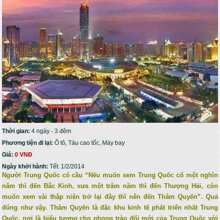
Thời gian:
4 ngày - 3 đêm
Phương tiện đi lại:
Ô tô, Tàu cao tốc, Máy bay
Giá:
0 VNĐ
Ngày khởi hành:
Tết: 1/2/2014
Người Trung Quốc có câu “Nếu muốn xem Trung Quốc cổ một nghìn
năm thì đến Bắc Kinh, xưa một trăm năm thì đến Thượng Hải, còn
muốn xem vài thập niên trở lại đây thì nên đến Thâm Quyến”. Quả
đúng như vậy. Thâm Quyến là đặc khu kinh tế phát triển nhất Trung
Quốc, nơi là biểu tượng cho phong trào đổi mới của Trung Quốc với