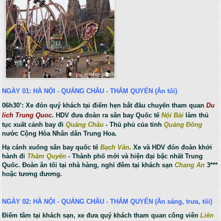
NGÀY 01: HÀ NỘI - QUẢNG CHÂU - THẨM QUYẾN (Ăn tối)
06h30’: Xe đón quý khách tại điểm hẹn
bắt đầu chuyến tham quan
Du
lich Trung Quoc
. HDV
đưa đoàn ra sân bay Quốc tế
Nội Bài
làm thủ
tục xuất cảnh bay đi
Quảng Châu
- Thủ phủ của tỉnh
Quảng Đông
nước Cộng Hòa Nhân dân Trung Hoa.
Hạ cánh xuống sân bay quốc tế
Bạch Vân
. Xe và HDV đón đoàn khởi
hành đi
Thâm Quyến
- Thành phố mới và hiện
đại bậc nhất Trung
Quốc. Đoàn ăn tối tại nhà hàng, nghỉ đêm tại khách sạn
Chang An
3***
hoặc tương đương.
NGÀY 02: HÀ NỘI - QUẢNG CHÂU - THẨM QUYẾN (Ăn sáng, trưa, tối)
Điểm tâm tại khách sạn, xe đưa quý khách tham quan công viên
Liên