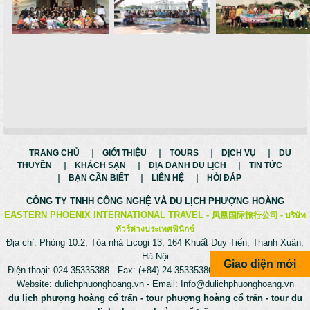
TRANG CHỦ
GIỚI THIỆU
TOURS
DỊCH VỤ
DU
THUYỀN
KHÁCH SẠN
ĐỊA DANH DU LỊCH
TIN TỨC
BẠN CẦN BIẾT
LIÊN HỆ
HỎI ĐÁP
CÔNG TY TNHH CÔNG NGHỆ VÀ
DU LỊCH PHƯỢNG HOÀNG
EASTERN PHOENIX INTERNATIONAL TRAVEL -
凤凰国际旅行公司 -
บริษัท
ทัวร์ต่างประเทศฟีนิกซ์
Địa chỉ: Phòng 10.2, Tòa nhà Licogi 13, 164 Khuất Duy Tiến, Thanh Xuân,
Hà Nội
Giao diện mới
Điện thoại: 024 35335388 - Fax: (+84) 24 35335386 - Hotline: 0975699988
Website:
dulichphuonghoang.vn
- Email:
Info@dulichphuonghoang.vn
du lịch phượng hoàng cổ trấn
-
tour phượng hoàng cổ trấn
-
tour du