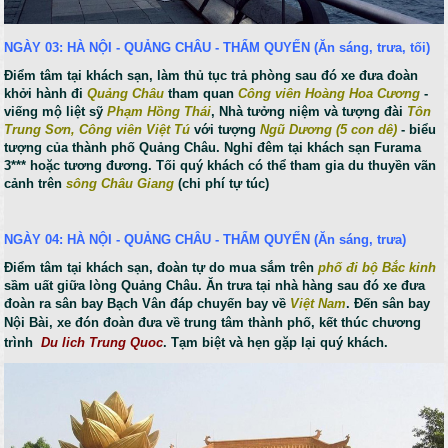
NGÀY 03: HÀ NỘI - QUẢNG CHÂU - THẨM QUYẾN (Ăn sáng, trưa, tối)
Điểm tâm tại khách sạn, làm thủ tục trả phòng sau đó xe đưa đoàn
khởi hành đi
Quảng Châu
tham quan
Công viên Hoàng Hoa Cương
-
viếng mộ liệt sỹ
Phạm Hồng Thái
, Nhà tưởng niệm và tượng đài
Tôn
Trung Sơn, Công viên Việt Tú
với tượng
Ngũ Dương (5 con dê)
- biểu
tượng của thành phố Quảng Châu. Nghỉ đêm tại khách sạn Furama
3*** hoặc tương đương. Tối quý khách có thể tham gia du thuyền vãn
cảnh trên
sông Châu Giang
(chi phí tự túc)
NGÀY 04: HÀ NỘI - QUẢNG CHÂU - THẨM QUYẾN (Ăn sáng, trưa)
Điểm tâm tại khách sạn, đoàn tự do mua sắm trên
phố đi bộ Bắc kinh
sầm uất giữa lòng Quảng Châu. Ăn trưa tại nhà hàng sau đó xe đưa
đoàn ra sân bay Bạch Vân đáp chuyến bay về
Việt Nam
. Đến sân bay
Nội Bài, xe đón đoàn đưa về trung tâm thành phố, k
ết thúc chương
trình
Du lich Trung Quoc
.
Tạm biệt và hẹn gặp lại quý khách.