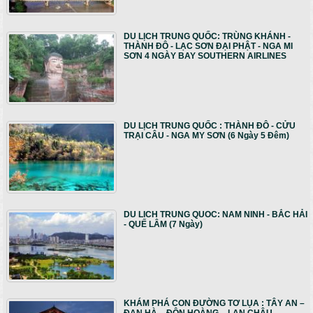
DU LỊCH TRUNG QUỐC: TRÙNG KHÁNH -
THÀNH ĐÔ - LẠC SƠN ĐẠI PHẬT - NGA MI
SƠN 4 NGÀY BAY SOUTHERN AIRLINES
DU LỊCH TRUNG QUỐC : THÀNH ĐÔ - CỬU
TRẠI CÂU - NGA MY SƠN (6 Ngày 5 Đêm)
DU LICH TRUNG QUOC: NAM NINH - BẮC HẢI
- QUẾ LÂM (7 Ngày)
KHÁM PHÁ CON ĐƯỜNG TƠ LỤA : TÂY AN –