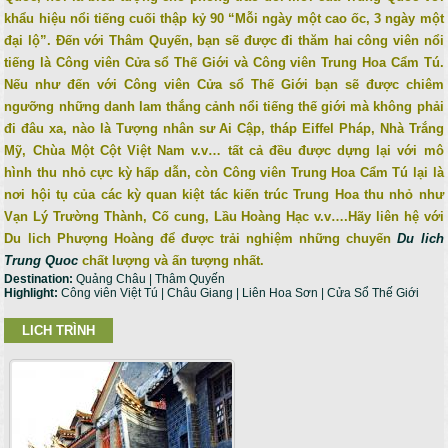
khẩu hiệu nổi tiếng cuối thập kỷ 90 “Mỗi ngày một cao ốc, 3 ngày một
đại lộ”. Đến với Thâm Quyến, bạn sẽ được đi thăm hai công viên nổi
tiếng là Công viên Cửa sổ Thế Giới và Công viên Trung Hoa Cẩm Tú.
Nếu như đến với Công viên Cửa sổ Thế Giới bạn sẽ được chiêm
ngưỡng những danh lam thắng cảnh nổi tiếng thế giới mà không phải
đi đâu xa, nào là Tượng nhân sư Ai Cập, tháp Eiffel Pháp, Nhà Trắng
Mỹ, Chùa Một Cột Việt Nam v.v… tất cả đều được dựng lại với mô
hình thu nhỏ cực kỳ hấp dẫn, còn Công viên Trung Hoa Cẩm Tú lại là
nơi hội tụ của các kỳ quan kiệt tác kiến trúc Trung Hoa thu nhỏ như
Vạn Lý Trường Thành, Cố cung, Lầu Hoàng Hạc v.v….
Hãy liên hệ với
Du lich Phượng Hoàng để được trải nghiệm những chuyến
Du lich
Trung Quoc
chất lượng và ấn tượng nhất.
Destination:
Quảng Châu | Thâm Quyến
Highlight:
Công viên Việt Tú | Châu Giang | Liên Hoa Sơn | Cửa Sổ Thế Giới
LICH TRÌNH