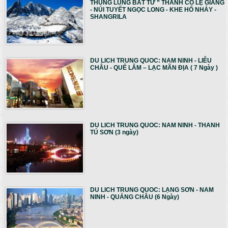
THUNG LŨNG BẤT TỬ ” THÀNH CỔ LỆ GIANG
- NÚI TUYẾT NGỌC LONG - KHE HỔ NHẢY -
SHANGRILA
DU LICH TRUNG QUOC: NAM NINH - LIỄU
CHÂU - QUẾ LÂM – LẠC MÃN ĐỊA ( 7 Ngày )
DU LICH TRUNG QUOC: NAM NINH - THANH
TÚ SƠN (3 ngày)
DU LICH TRUNG QUOC: LẠNG SƠN - NAM
NINH - QUẢNG CHÂU (6 Ngày)