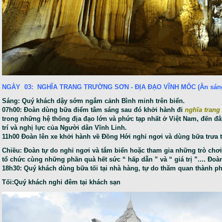
NGÀY 03: NGHĨA TRANG TRƯỜNG SƠN - ĐỊA ĐẠO VĨNH MỐC (Ăn sáng, 
Sáng: Quý khách dậy sớm ngắm cảnh Bình minh trên biển.
07h00: Đoàn dùng bữa điểm tâm sáng sau đó khởi hành đi
nghĩa trang
trong những hệ thống địa đạo lớn và phức tạp nhất ở Việt Nam, đến đâ
trí và nghị lực của Người dân Vĩnh Linh.
11h00 Đoàn lên xe khởi hành về Đồng Hới nghỉ ngơi và dùng bữa trưa t
Chiều: Đoàn tự do nghỉ ngơi và tắm biển hoặc tham gia những trò chơ
tổ chức cùng những phần quà hết sức “ hấp dẫn ” và “ giá trị ”.... Đoà
18h30: Quý khách dùng bữa tối tại nhà hàng, tự do thăm quan thành p
Tối:Quý khách nghỉ đêm tại khách sạn