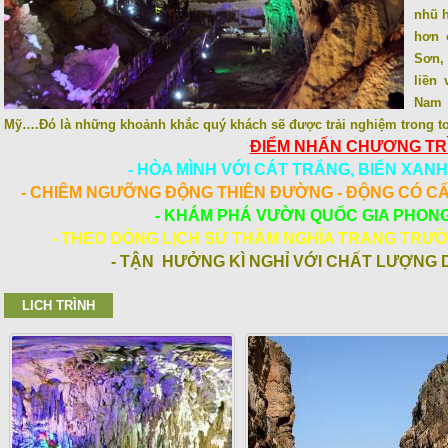
nhũ h
hơn 
Sơn,
liền 
Nam 
Mỹ….Đó là những khoảnh khắc quý khách sẽ được trải nghiệm trong to
ĐIỂM NHẤN CHƯƠNG TR
- HÒA MÌNH VỚI CÁT TRẮNG, BIỂN XANH
- CHIÊM NGƯỠNG ĐỘNG THIÊN ĐƯỜNG - ĐỘNG CÓ C
- KHÁM PHÁ VƯỜN QUỐC GIA PHON
- THEO DÒNG LỊCH SỬ THĂM NGHĨA TRANG TRƯỜ
- TẬN HƯỞNG KÌ NGHỈ VỚI CHẤT LƯỢNG 
LICH TRÌNH