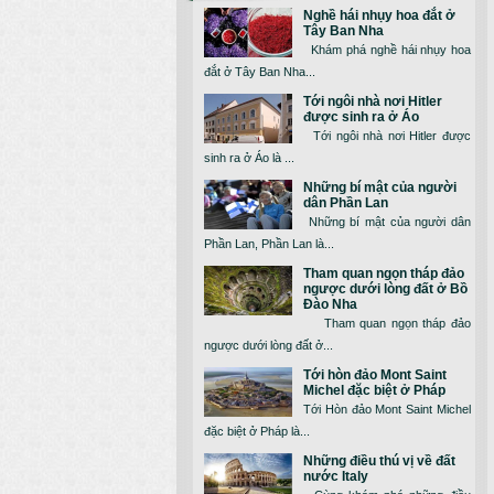
Nghề hái nhụy hoa đắt ở
Tây Ban Nha
Khám phá nghề hái nhụy hoa
đắt ở Tây Ban Nha...
Tới ngôi nhà nơi Hitler
được sinh ra ở Áo
Tới ngôi nhà nơi Hitler được
sinh ra ở Áo là ...
Những bí mật của người
dân Phần Lan
Những bí mật của người dân
Phần Lan, Phần Lan là...
Tham quan ngọn tháp đảo
ngược dưới lòng đất ở Bồ
Đào Nha
Tham quan ngọn tháp đảo
ngược dưới lòng đất ở...
Tới hòn đảo Mont Saint
Michel đặc biệt ở Pháp
Tới Hòn đảo Mont Saint Michel
đặc biệt ở Pháp là...
Những điều thú vị về đất
nước Italy