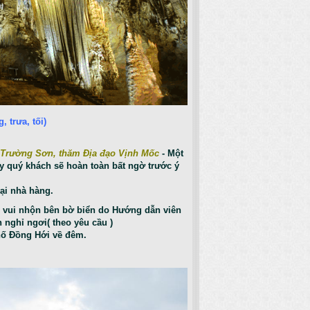
trưa, tối)
 Trường Sơn, thăm Địa đạo Vịnh Mốc
- Một
y quý khách sẽ hoàn toàn bất ngờ trước ý
ại nhà hàng.
i vui nhộn bên bờ biển do Hướng dẫn viên
n nghỉ ngơi( theo yêu cầu )
hố Đồng Hới về đêm.