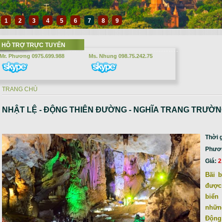
1
2
3
4
5
6
7
8
9
HỖ TRỢ TRỰC TUYẾN
Mr. Phương 0975.699.988
Ms. Nhung 098.75.242.75
TRANG CHỦ
Bạn đang ở đây
NHẬT LỆ - ĐỘNG THIÊN ĐƯỜNG - NGHĨA TRANG TRƯỜNG
Thời 
Phương
Giá:
2
Bãi b
được 
biển
những
Động