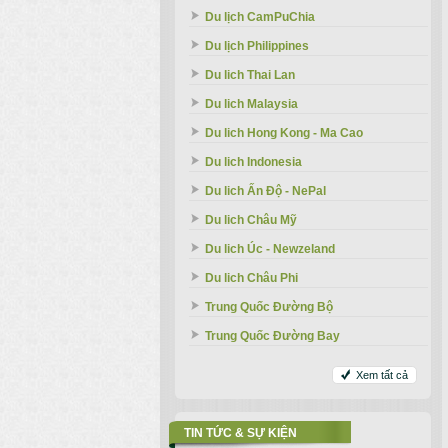
Du lịch CamPuChia
Du lịch Philippines
Du lich Thai Lan
Du lich Malaysia
Du lich Hong Kong - Ma Cao
Du lich Indonesia
Du lich Ấn Độ - NePal
Du lich Châu Mỹ
Du lich Úc - Newzeland
Du lich Châu Phi
Trung Quốc Đường Bộ
Trung Quốc Đường Bay
Xem tất cả
TIN TỨC & SỰ KIỆN