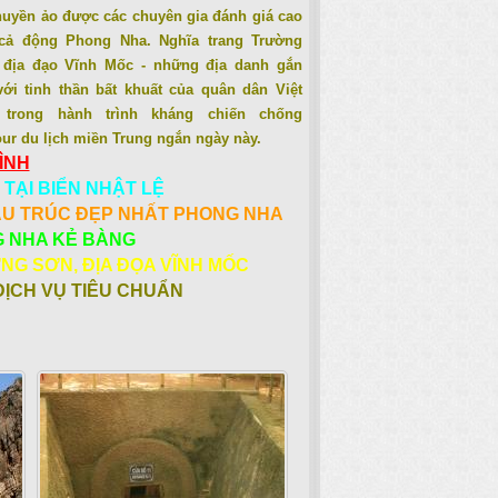
uyền ảo được các chuyên gia đánh giá cao
cả động Phong Nha. Nghĩa trang Trường
 địa đạo Vĩnh Mốc - những địa danh gắn
với tinh thần bất khuất của quân dân Việt
trong hành trình kháng chiến chống
ur du lịch miền Trung ngắn ngày này.
ÌNH
 TẠI BIỂN NHẬT LỆ
ẤU TRÚC ĐẸP NHẤT PHONG NHA
G NHA KẺ BÀNG
NG SƠN, ĐỊA ĐỌA VĨNH MỐC
DỊCH VỤ TIÊU CHUẨN