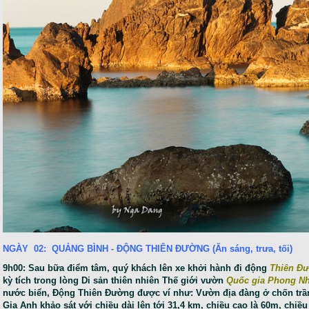
NGÀY 02: QUẢNG BÌNH - ĐỘNG THIÊN ĐƯỜNG (Ăn sáng, trưa, tối)
9h00: Sau bữa điểm tâm, quý khách lên xe khởi hành đi động
Thiên Đ
kỳ tích trong lòng Di sản thiên nhiên Thế giới vườn
Quốc gia Phong N
nước biển, Động Thiên Đường được ví như: Vườn địa đàng ở chốn trầ
Gia Anh khảo sát với chiều dài lên tới 31,4 km, chiều cao là 60m, chi