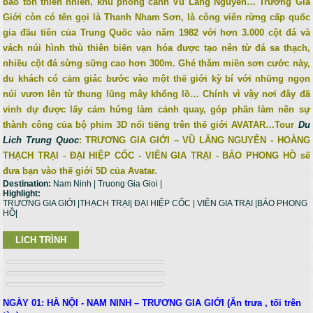
bảo tồn thiên nhiên, khu phong cảnh Vũ Lăng Nguyên… Trương Gia
Giới còn có tên gọi là Thanh Nham Sơn, là công viên rừng cấp quốc
gia đầu tiên của Trung Quốc vào năm 1982 với hơn 3.000 cột đá và
vách núi hình thù thiên biến vạn hóa được tạo nên từ đá sa thạch,
nhiều cột đá sừng sững cao hơn 300m. Ghé thăm miền sơn cước này,
du khách có cảm giác bước vào một thế giới kỳ bí với những ngọn
núi vươn lên từ thung lũng mây khổng lồ… Chính vì vậy nơi đây đã
vinh dự được lấy cảm hứng làm cảnh quay, góp phần làm nên sự
thành công của bộ phim 3D nổi tiếng trên thế giới AVATAR…Tour
Du
Lich Trung Quoc
:
TRƯƠNG GIA GIỚI – VŨ LĂNG NGUYÊN - HOÀNG
THẠCH TRẠI - ĐẠI HIỆP CỐC - VIÊN GIA TRẠI - BẢO PHONG HỒ sẽ
đưa bạn vào thế giới 5D của Avatar.
Destination:
Nam Ninh | Truong Gia Gioi |
Highlight:
TRƯƠNG GIA GIỚI |THẠCH TRẠI| ĐẠI HIỆP CỐC | VIÊN GIA TRẠI |BẢO PHONG
HỒ|
LICH TRÌNH
NGÀY 01: HÀ NỘI - NAM NINH – TRƯƠNG GIA GIỚI (Ăn trưa , tối trên