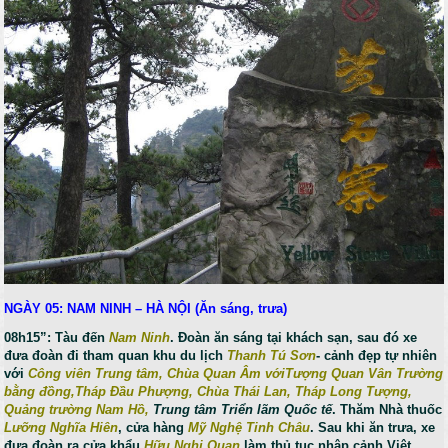
NGÀY 05: NAM NINH – HÀ NỘI
(Ăn sáng, trưa)
08h15”: Tàu đến
Nam Ninh
. Đoàn ăn sáng tại khách sạn, sau đó xe
đưa đoàn đi tham quan khu du lịch
Thanh Tú Sơn
- cảnh đẹp tự nhiên
với
Công viên Trung tâm, Chùa Quan Âm vớiT­­ượng Quan Vân Tr­­ường
bằng đồng,Tháp Đầu Ph­­ượng, Chùa Thái Lan, Tháp Long Tượng,
Quảng trường Nam Hồ,
Trung tâm Triển lãm Quốc tế
. Thăm Nhà thuốc
Lưỡng Nghĩa Hiên
, cửa hàng
Mỹ Nghệ Tinh Châu
. Sau khi ăn trưa, xe
đưa đoàn ra cửa khẩu
Hữu Nghị Quan
làm thủ tục nhập cảnh Việt