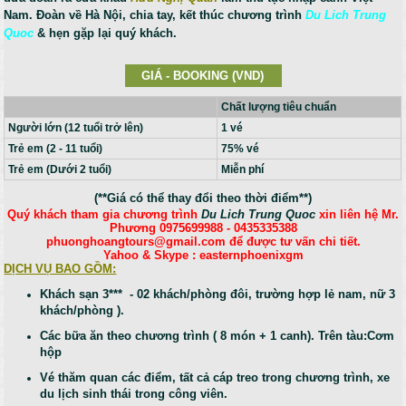
Nam. Đoàn về Hà Nội, chia tay, kết thúc chương trình
Du Lich Trung
Quoc
& hẹn gặp lại quý khách.
GIÁ - BOOKING (VND)
Chất lượng tiêu chuẩn
Người lớn (12 tuổi trở lên)
1 vé
Trẻ em (2 - 11 tuổi)
75% vé
Trẻ em (Dưới 2 tuổi)
Miễn phí
(**Giá có thể thay đổi theo thời điểm**)
Quý khách tham gia chương trình
Du Lich Trung Quoc
xin liên hệ Mr.
Phương 0975699988 - 0435335388
phuonghoangtours@gmail.com để được tư vấn chi tiết.
Yahoo & Skype : easternphoenixgm
DỊCH VỤ BAO GỒM:
Khách sạn 3*** - 02 khách/phòng đôi, trường hợp lẻ nam, nữ 3
khách/phòng ).
Các bữa ăn theo ch­ư­ơng trình ( 8 món + 1 canh). Trên tàu:Cơm
hộp
Vé thăm quan các điểm, tất cả cáp treo trong chương trình, xe
du lịch sinh thái trong công viên.