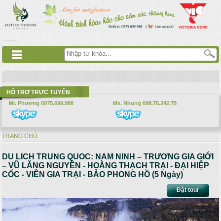
Nhảy đến nội dung
русские сериалы
Дорама
Смотреть аниме
HỖ TRỢ TRỰC TUYẾN
Mr. Phương 0975.699.988
Ms. Nhung 098.75.242.75
TRANG CHỦ
Bạn đang ở đây
DU LICH TRUNG QUOC: NAM NINH – TRƯƠNG GIA GIỚI
– VŨ LĂNG NGUYÊN - HOÀNG THẠCH TRẠI - ĐẠI HIỆP
CỐC - VIÊN GIA TRẠI - BẢO PHONG HỒ (5 Ngày)
Đặt tour