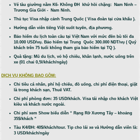
Vé tàu giường nằm K6- Không ĐH khứ hồi chặng: Nam Ninh –
Trương Gia Giới - Nam Ninh.
Thủ tục Visa nhập cảnh Trung Quốc ( Visa đoàn tại cửa khẩu ).
H­­­ướng dẫn viên tiếng Việt suốt tuyến, địa phương.
Bảo hiểm du lịch toàn cầu tại Việt Nam với mức đền bù tối đa
10.000 USD/vụ. Bảo hiểm tại Trung Quốc 300.000 NDT/vụ ( Quý
khách trên 75 tuổi không tham gia bảo hiểm tại TQ ).
Quà tặng: Mũ du lịch, vỏ hộ chiếu, khăn lạnh, nước uống trên
xe (01 chai 0,5l/khách/ngày)
DỊCH VỤ KHÔNG BAO GỒM:
Chi tiêu cá nhân, phí hộ chiếu, đồ uống, chi phí điện thoại, giặt
là trong khách sạn, Thuế VAT.
Chi phí phòng đơn: 35 USD/khách. Visa tái nhập cho khách Việt
kiều và khách nước ngoài.
Chi phí xem Show biểu diễn “ Rạng Rỡ Xương Tây – khoảng
35$/khách “
Tàu K4/ĐH: 40$/khách/tour. Tip cho lái xe và Hướng dẫn viên là:
3 USD/khách/ngày