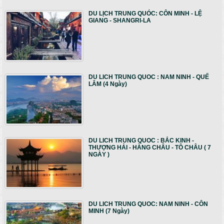
DU LỊCH TRUNG QUÓC: CÔN MINH - LỆ
GIANG - SHANGRI-LA
DU LICH TRUNG QUOC : NAM NINH - QUẾ
LÂM (4 Ngày)
DU LICH TRUNG QUOC : BẮC KINH -
THƯỢNG HẢI - HÀNG CHÂU - TÔ CHÂU ( 7
NGÀY )
DU LICH TRUNG QUOC: NAM NINH - CÔN
MINH (7 Ngày)