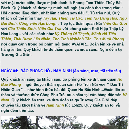
với mặt nước biển, được mệnh danh là Phong Tam Thiên Thủy Bát
Bách. Quý khách sẽ được tự mình trải nghiệm cảnh thơ trong câu: “
Hội đương lăng đỉnh, nhất lãm chúng sơn tiểu ”. Từ trên núi, Quý
khách có thể nhìn thấy
Tây Hải, Thiên Tử Các, Tiên Nữ Dâng Hoa, Ngự
Bút Đỉnh, Công viên Hạc Long…
Tiếp tục thăm quan Núi
Viên Gia Giới
với
Cầu Thiên Sinh, Viên Gia Trại
với phong cảnh Khê Hiệp Thập Lý
Họa Lang – với các cảnh như
Kỳ Thông Di Thạch, Mãnh Hổ Tiếu
Thiên, Thái Dược Lão Nhân, Thọ Tinh Nghênh Tân, Thư Muội Phong...
nơi quay cảnh trong bộ phim nổi tiếng AVATAR…Đoàn lên xe về nhà
hàng ăn tối, Quý khách tự do thăm quan va mua sắm.. Nghỉ đêm tại
Trương Gia Giới.
NGÀY 04: BẢO PHONG HỒ - NAM NINH
(Ăn sáng, trưa, tối
trên tàu)
Quý khách ăn sáng tại khách sạn, trả phòng lên xe đi tham quan
Hồ
Bảo Phong
- ngồi thuyền thăm quan cảnh Hồ Trên Núi với “ Dao Trì
Nhân Gian “ – như hình thức hát đối Quan Họ Bắc Ninh…Đoàn lên xe
thăm và thưởng thức Công Phu Trà, mua sắm tại cửa hàng đặc sản
Hồ
Nam
. Quý khách ăn trưa, xe đưa đoàn ra ga Trương Gia Giới đáp
chuyên tàu khởi hành về
Nam Ninh
lúc 15h25. Quý khách ăn tối và
nghỉ đêm trên tàu.