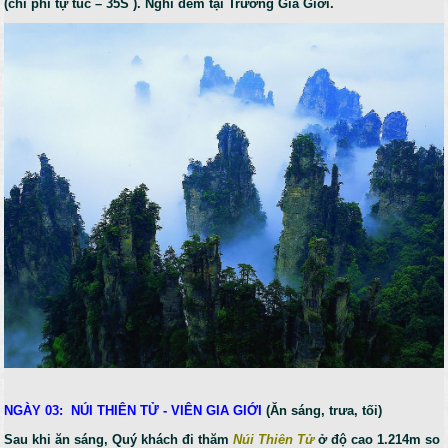
(chi phí tự túc – 35S ). Nghỉ đêm tại Trương Gia Giới.
NGÀY 03: NÚI THIÊN TỬ - VIÊN GIA GIỚI
(Ăn sáng, trưa, tối)
Sau khi ăn sáng, Quý khách đi thăm
Núi Thiên Tử
ở độ cao 1.214m so