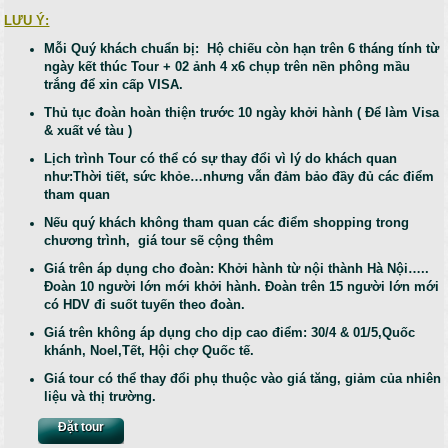
LƯU Ý:
Mỗi Quý khách chuẩn bị: Hộ chiếu còn hạn trên 6 tháng tính từ
ngày kết thúc Tour + 02 ảnh 4 x6 chụp trên nền phông mầu
trắng để xin cấp VISA.
Thủ tục đoàn hoàn thiện trước 10 ngày khởi hành ( Để làm Visa
& xuất vé tàu )
Lịch trình Tour có thể có sự thay đổi vì lý do khách quan
như:Thời tiết, sức khỏe…nhưng vẫn đảm bảo đầy đủ các điểm
tham quan
Nếu quý khách không tham quan các điểm shopping trong
chương trình, giá tour sẽ cộng thêm
Giá trên áp dụng cho đoàn: Khởi hành từ nội thành Hà Nội…..
Đoàn 10 người lớn mới khởi hành.
Đoàn trên 15 ng­ười lớn mới
có HDV đi suốt tuyến theo đoàn.
Giá trên không áp dụng cho dịp cao điểm: 30/4 & 01/5,Quốc
khánh, Noel,Tết, Hội chợ Quốc tế.
Giá tour có thể thay đổi phụ thuộc vào giá tăng, giảm của nhiên
liệu và thị trường.
Đặt tour