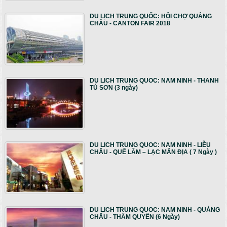
DU LỊCH TRUNG QUỐC: HỘI CHỢ QUẢNG
CHÂU - CANTON FAIR 2018
DU LICH TRUNG QUOC: NAM NINH - THANH
TÚ SƠN (3 ngày)
DU LICH TRUNG QUOC: NAM NINH - LIỄU
CHÂU - QUẾ LÂM – LẠC MÃN ĐỊA ( 7 Ngày )
DU LICH TRUNG QUOC: NAM NINH - QUẢNG
CHÂU - THẨM QUYẾN (6 Ngày)