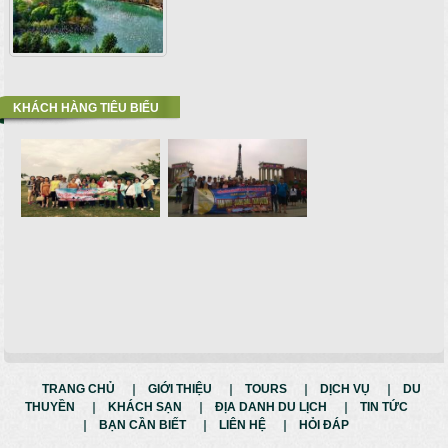
KHÁCH HÀNG TIÊU BIỂU
TRANG CHỦ
GIỚI THIỆU
TOURS
DỊCH VỤ
DU
THUYỀN
KHÁCH SẠN
ĐỊA DANH DU LỊCH
TIN TỨC
BẠN CẦN BIẾT
LIÊN HỆ
HỎI ĐÁP