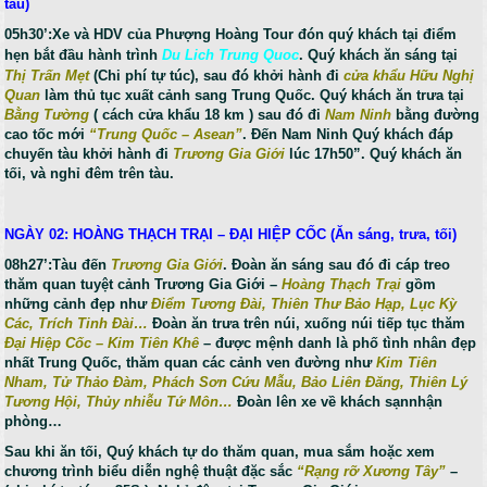
tàu)
05h30’:Xe và HDV của Phượng Hoàng Tour đón quý khách tại điểm
hẹn bắt đầu hành trình
Du Lich Trung Quoc
. Quý khách ăn sáng tại
Thị Trấn Mẹt
(Chi phí tự túc), sau đó khởi hành đi
cửa khẩu Hữu Nghị
Quan
làm thủ tục xuất cảnh sang Trung Quốc. Quý khách ăn trưa tại
Bằng Tường
( cách cửa khẩu 18 km ) sau đó đi
Nam Ninh
bằng đ­ường
cao tốc mới
“Trung Quốc – Asean”
. Đến Nam Ninh Quý khách đáp
chuyến tàu khởi hành đi
Trương Gia Giới
lúc 17h50”. Quý khách ăn
tối, và nghỉ đêm trên tàu.
NGÀY 02: HOÀNG THẠCH TRẠI – ĐẠI HIỆP CỐC (Ăn sáng, trưa, tối)
08h27’:Tàu đến
Trương Gia Giới
. Đoàn ăn sáng sau đó đi cáp treo
thăm quan tuyệt cảnh Trương Gia Giới –
Hoàng Thạch Trại
gồm
những cảnh đẹp như
Điểm Tương Đài, Thiên Thư Bảo Hạp, Lục Kỳ
Các, Trích Tinh Đài…
Đoàn ăn trưa trên núi, xuống núi tiếp tục thăm
Đại Hiệp Cốc – Kim Tiên Khê
– được mệnh danh là phố tình nhân đẹp
nhất Trung Quốc, thăm quan các cảnh ven đường như
Kim Tiên
Nham, Tử Thảo Đàm, Phách Sơn Cứu Mẫu, Bảo Liên Đăng, Thiên Lý
Tương Hội, Thủy nhiễu Tứ Môn…
Đoàn lên xe về khách sạnnhận
phòng…
Sau khi ăn tối, Quý khách tự do thăm quan, mua sắm hoặc xem
chương trình biểu diễn nghệ thuật đặc sắc
“Rạng rỡ Xương Tây”
–