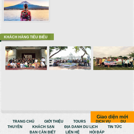
KHÁCH HÀNG TIÊU BIỂU
Giao diện mới
TRANG CHỦ
GIỚI THIỆU
TOURS
DỊCH VỤ
DU
THUYỀN
KHÁCH SẠN
ĐỊA DANH DU LỊCH
TIN TỨC
BẠN CẦN BIẾT
LIÊN HỆ
HỎI ĐÁP