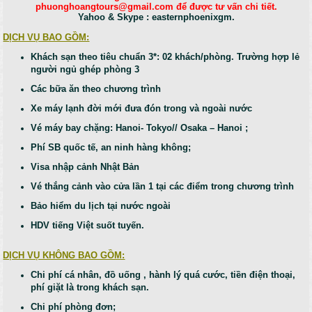
phuonghoangtours@gmail.com để được tư vấn chi tiết.
Yahoo & Skype : easternphoenixgm.
DỊCH VỤ BAO GỒM:
Khách sạn theo tiêu chuẩn 3*: 02 khách/phòng. Trường hợp lẻ
người ngủ ghép phòng 3
Các bữa ăn theo chương trình
Xe máy lạnh đời mới đưa đón trong và ngoài nước
Vé máy bay chặng: Hanoi- Tokyo// Osaka – Hanoi ;
Phí SB quốc tế, an ninh hàng không;
Visa nhập cảnh Nhật Bản
Vé thắng cảnh vào cửa lần 1 tại các điểm trong chương trình
Bảo hiểm du lịch tại nước ngoài
HDV tiếng Việt suốt tuyến.
DỊCH VỤ KHÔNG BAO GỒM:
Chi phí cá nhân, đồ uống , hành lý quá cước, tiền điện thoại,
phí giặt là trong khách sạn.
Chi phí phòng đơn;