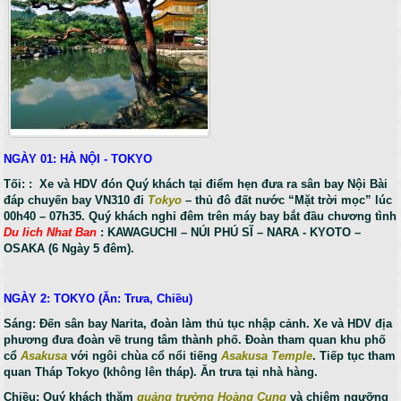
NGÀY 01: HÀ NỘI - TOKYO
Tối: : Xe và HDV đón Quý khách tại điểm hẹn đưa ra sân bay Nội Bài
đáp chuyến bay VN310 đi
Tokyo
– thủ đô đất nước “Mặt trời mọc” lúc
00h40 – 07h35. Quý khách nghỉ đêm trên máy bay bắt đầu chương tình
Du lich Nhat Ban
: KAWAGUCHI – NÚI PHÚ SĨ – NARA - KYOTO –
OSAKA (6 Ngày 5 đêm).
NGÀY 2: TOKYO (Ăn: Trưa, Chiều)
Sáng: Đến sân bay Narita, đoàn làm thủ tục nhập cảnh. Xe và HDV địa
phương đưa đoàn về trung tâm thành phố. Đoàn tham quan khu phố
cổ
Asakusa
với ngôi chùa cổ nổi tiếng
Asakusa Temple
. Tiếp tục tham
quan Tháp Tokyo (không lên tháp). Ăn trưa tại nhà hàng.
Chiều: Quý khách thăm
quảng trường Hoàng Cung
và chiêm ngưỡng