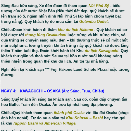
Sáng:Sau bữa sáng, Xe đón đoàn đi tham quan
Núi Phú Sỹ
- biểu
tượng của đất nước Nhật Bản (Nếu thời tiết đẹp, quý khách sẽ được
lên trạm số 5, ngắm nhìn đỉnh Núi Phú Sĩ lấp lánh chỏm tuyết bạc
trong nắng). Quý khách tự do mua sắm tại
Gotemba Outlet
.
Chiều:Đoàn khởi hành đi thăm
khu du lịch Hakone
- Quý khách có cơ
hội được tới
thung lũng Owakudani
luộc trứng và khi trứng chín, vỏ
quả trứng sẽ chuyển sang màu đen – khi thưởng thức sẽ có một chút
mùi sulphuric, tương truyền khi ăn trứng này quý khách sẽ được tăng
thêm 7 năm tuổi thọ. Đoàn khởi hành tới Khu
du lịch Kawaguchi
. Quý
khách thư giãn và thoả sức Sauna tại bồn nước suối khoáng nóng
thiên nhiên trong quần thể khu du lịch. Ăn tối tại nhà hàng.
Nghỉ đêm tại khách sạn *** Fuji Hakone Land Schole Plaza hoặc tương
đương.
NGÀY 4: KAWAGUCHI – OSAKA (Ăn: Sáng, Trưa, Chiều)
Sáng:Quý khách ăn sáng tại khách sạn. Sau đó, đoàn đáp chuyến tàu
hoả Bullet Train đến Osaka. Ăn trưa tại nhà hàng địa phương.
Chiều:Quý khách tham quan
thành phố Osaka
với lâu đài Osaka (chụp
ảnh bên ngoài). Tự do mua sắm tại
Khu Shinsai – Bashi
hay còn gọi
là khu
Nippon Bashi và American Village.