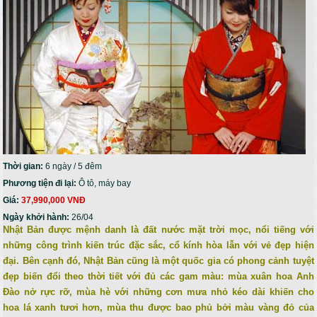
Thời gian:
6 ngày / 5 đêm
Phương tiện đi lại:
Ô tô, máy bay
Giá:
37,990,000 VNĐ
Ngày khởi hành:
26/04
Nhật Bản được mệnh danh là đất nước mặt trời mọc, nổi tiếng với
những công trình kiến trúc đặc sắc, cổ kính hòa lẫn với vẻ đẹp hiện
đại. Bên cạnh đó, Nhật Bản cũng là một quốc gia có phong cảnh tuyệt
đẹp biến đổi theo thời tiết với đủ các gam màu: mùa xuân hoa Anh
Đào nở rực rỡ, mùa hè với những cơn mưa nhỏ kéo dài khiến cho
hoa lá xanh tươi hơn, mùa thu được bao phủ bởi màu vàng đỏ của