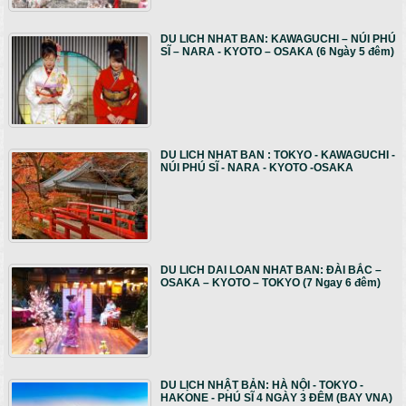
DU LICH NHAT BAN: KAWAGUCHI – NÚI PHÚ
SĨ – NARA - KYOTO – OSAKA (6 Ngày 5 đêm)
DU LICH NHAT BAN : TOKYO - KAWAGUCHI -
NÚI PHÚ SĨ - NARA - KYOTO -OSAKA
DU LICH DAI LOAN NHAT BAN: ĐÀI BẮC –
OSAKA – KYOTO – TOKYO (7 Ngay 6 đêm)
DU LỊCH NHẬT BẢN: HÀ NỘI - TOKYO -
HAKONE - PHÚ SĨ 4 NGÀY 3 ĐÊM (BAY VNA)