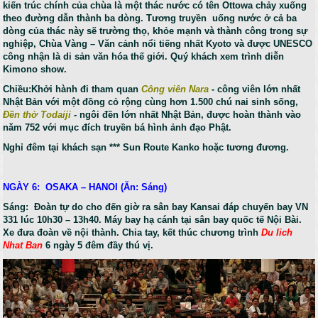
kiến trúc chính của chùa là một thác nước có tên Ottowa chảy xuống
theo đường dẫn thành ba dòng. Tương truyền uống nước ở cả ba
dòng của thác này sẽ trường thọ, khỏe mạnh và thành công trong sự
nghiệp, Chùa Vàng – Văn cảnh nổi tiếng nhất Kyoto và được UNESCO
công nhận là di sản văn hóa thế giới. Quý khách xem trình diễn
Kimono show.
Chiều:Khởi hành đi tham quan
Công viên Nara
- công viên lớn nhất
Nhật Bản với một đồng cỏ rộng cùng hơn 1.500 chú nai sinh sống,
Đền thờ Todaiji
- ngôi đền lớn nhất Nhật Bản, được hoàn thành vào
năm 752 với mục đích truyền bá hình ảnh đạo Phật.
Nghỉ đêm tại khách sạn *** Sun Route Kanko hoặc tương đương.
NGÀY 6: OSAKA – HANOI (Ăn: Sáng)
Sáng: Đoàn tự do cho đến giờ ra sân bay Kansai đáp chuyến bay VN
331 lúc 10h30 – 13h40. Máy bay hạ cánh tại sân bay quốc tế Nội Bài.
Xe đưa đoàn về nội thành. Chia tay, kết thúc chương trình
Du lich
Nhat Ban
6 ngày 5 đêm đầy thú vị.