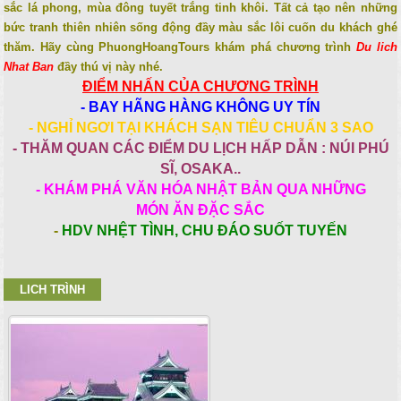
sắc lá phong, mùa đông tuyết trắng tinh khôi. Tất cả tạo nên những
bức tranh thiên nhiên sống động đầy màu sắc lôi cuốn du khách ghé
thăm. Hãy cùng PhuongHoangTours khám phá chương trình
Du lich
Nhat Ban
đầy thú vị này nhé.
ĐIỂM NHẤN CỦA CHƯƠNG TRÌNH
- BAY HÃNG HÀNG KHÔNG UY TÍN
- NGHỈ NGƠI TẠI KHÁCH SẠN TIÊU CHUẨN 3 SAO
- THĂM QUAN CÁC ĐIỂM DU LỊCH HẤP DẪN : NÚI PHÚ
SĨ, OSAKA..
- KHÁM PHÁ VĂN HÓA NHẬT BẢN QUA NHỮNG
MÓN ĂN ĐẶC SẮC
-
HDV NHỆT TÌNH, CHU ĐÁO SUỐT TUYẾN
LICH TRÌNH