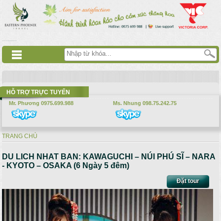
Nhảy đến nội dung
русские сериалы
Дорама
Смотреть аниме
HỖ TRỢ TRỰC TUYẾN
Mr. Phương 0975.699.988
Ms. Nhung 098.75.242.75
TRANG CHỦ
Bạn đang ở đây
DU LICH NHAT BAN: KAWAGUCHI – NÚI PHÚ SĨ – NARA
- KYOTO – OSAKA (6 Ngày 5 đêm)
Đặt tour