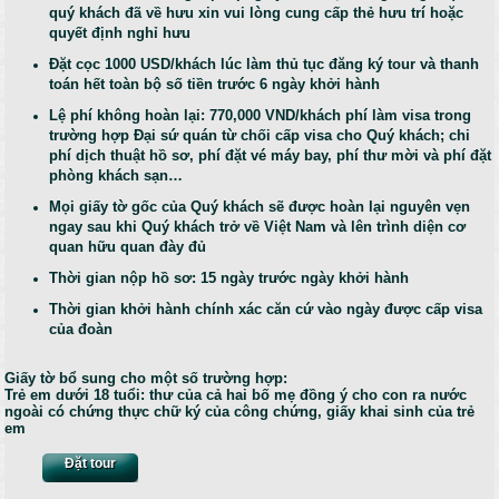
quý khách đã về hưu xin vui lòng cung cấp thẻ hưu trí hoặc
quyết định nghỉ hưu
Đặt cọc 1000 USD/khách lúc làm thủ tục đăng ký tour và thanh
toán hết toàn bộ số tiền trước 6 ngày khởi hành
Lệ phí không hoàn lại: 770,000 VND/khách phí làm visa trong
trường hợp Đại sứ quán từ chối cấp visa cho Quý khách; chi
phí dịch thuật hồ sơ, phí đặt vé máy bay, phí thư mời và phí đặt
phòng khách sạn…
Mọi giấy tờ gốc của Quý khách sẽ được hoàn lại nguyên vẹn
ngay sau khi Quý khách trở về Việt Nam và lên trình diện cơ
quan hữu quan đày đủ
Thời gian nộp hồ sơ: 15 ngày trước ngày khởi hành
Thời gian khởi hành chính xác căn cứ vào ngày được cấp visa
của đoàn
Giấy tờ bổ sung cho một số trường hợp:
Trẻ em dưới 18 tuổi: thư của cả hai bố mẹ đồng ý cho con ra nước
ngoài có chứng thực chữ ký của công chứng, giấy khai sinh của trẻ
em
Đặt tour