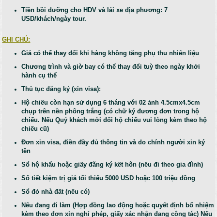
Tiền bồi dưỡng cho HDV và lái xe địa phương: 7
USD/khách/ngày tour.
GHI CHÚ:
Giá có thể thay đổi khi hàng không tăng phụ thu nhiên liệu
Chương trình và giờ bay có thể thay đổi tuỳ theo ngày khởi
hành cụ thể
Thủ tục đăng ký (xin visa):
Hộ chiếu còn hạn sử dụng 6 tháng với 02 ảnh 4.5cmx4.5cm
chụp trên nền phông trắng (có chữ ký đương đơn trong hộ
chiếu. Nếu Quý khách mới đổi hộ chiếu vui lòng kèm theo hộ
chiếu cũ)
Đơn xin visa, điền đầy đủ thông tin và do chính người xin ký
tên
Sổ hộ khẩu hoặc giấy đăng ký kết hôn (nếu đi theo gia đình)
Sổ tiết kiệm trị giá tối thiểu 5000 USD hoặc 100 triệu đồng
Sổ đỏ nhà đất (nếu có)
Nếu đang đi làm (Hợp đồng lao động hoặc quyết định bổ nhiệm
kèm theo đơn xin nghỉ phép, giấy xác nhận đang công tác) Nếu