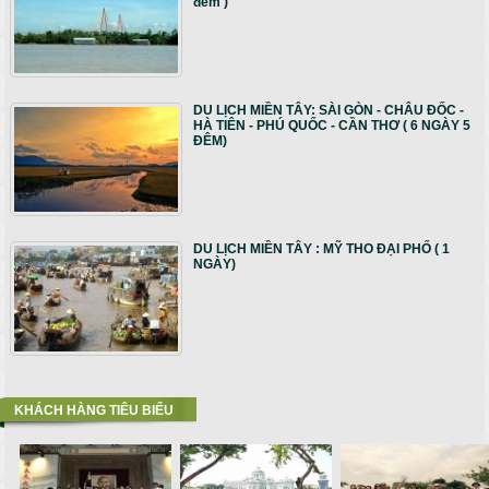
đêm )
DU LỊCH MIỀN TÂY: SÀI GÒN - CHÂU ĐỐC -
HÀ TIÊN - PHÚ QUỐC - CẦN THƠ ( 6 NGÀY 5
ĐÊM)
DU LỊCH MIỀN TÂY : MỸ THO ĐẠI PHỐ ( 1
NGÀY)
KHÁCH HÀNG TIÊU BIỂU