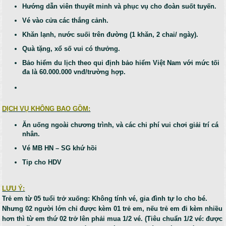
Hướng dẫn viên thuyết minh và phục vụ cho đoàn suốt tuyến.
Vé vào cửa các thắng cảnh.
Khăn lạnh, nước suối trên đường (1 khăn, 2 chai/ ngày).
Quà tặng, xổ số vui có thưởng.
Bảo hiểm du lịch theo qui định bảo hiểm Việt Nam với mức tối
đa là 60.000.000 vnđ/trường hợp.
DỊCH VỤ KHÔNG BAO GỒM:
Ăn uống ngoài chương trình, và các chi phí vui chơi giải trí cá
nhân.
Vé MB HN – SG khứ hồi
Tip cho HDV
LƯU Ý:
Trẻ em từ 05 tuổi trở xuống: Không tính vé, gia đình tự lo cho bé.
Nhưng 02 người lớn chỉ được kèm 01 trẻ em, nếu trẻ em đi kèm nhiều
hơn thì từ em thứ 02 trở lên phải mua 1/2 vé. (Tiêu chuẩn 1/2 vé: được