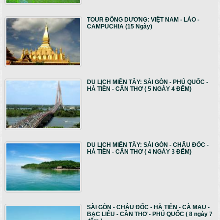
TOUR ĐÔNG DƯƠNG: VIỆT NAM - LÀO -
CAMPUCHIA (15 Ngày)
DU LỊCH MIỀN TÂY: SÀI GÒN - PHÚ QUỐC -
HÀ TIÊN - CẦN THƠ ( 5 NGÀY 4 ĐÊM)
DU LỊCH MIỀN TÂY: SÀI GÒN - CHÂU ĐỐC -
HÀ TIÊN - CẦN THƠ ( 4 NGÀY 3 ĐÊM)
SÀI GÒN - CHÂU ĐỐC - HÀ TIÊN - CÀ MAU -
BẠC LIÊU - CẦN THƠ - PHÚ QUỐC ( 8 ngày 7