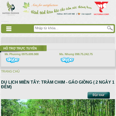
Nhảy đến nội dung
русские сериалы
Дорама
Смотреть аниме
HỖ TRỢ TRỰC TUYẾN
Mr. Phương 0975.699.988
Ms. Nhung 098.75.242.75
TRANG CHỦ
Bạn đang ở đây
DU LỊCH MIỀN TÂY: TRÀM CHIM - GÁO GIỒNG ( 2 NGÀY 1
ĐÊM)
Đặt tour