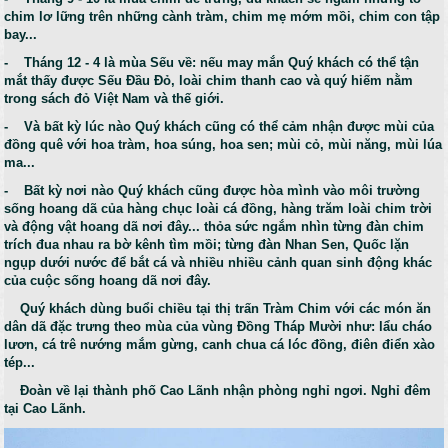
chim lơ lững trên những cành tràm, chim mẹ mớm mồi, chim con tập
bay...
- Tháng 12 - 4 là mùa Sếu về: nếu may mắn Quý khách có thể tận
mắt thấy được Sếu Đầu Đỏ, loài chim thanh cao và quý hiếm nằm
trong sách đỏ Việt Nam và thế giới.
- Và bất kỳ lúc nào Quý khách cũng có thể cảm nhận được mùi của
đồng quê với hoa tràm, hoa súng, hoa sen; mùi cỏ, mùi năng, mùi lúa
ma...
- Bất kỳ nơi nào Quý khách cũng được hòa mình vào môi trường
sống hoang dã của hàng chục loài cá đồng, hàng trăm loài chim trời
và động vật hoang dã nơi đây... thỏa sức ngắm nhìn từng đàn chim
trích đua nhau ra bờ kênh tìm mồi; từng đàn Nhan Sen, Quốc lặn
ngụp dưới nước để bắt cá và nhiều nhiều cảnh quan sinh động khác
của cuộc sống hoang dã nơi đây.
Quý khách dùng buổi chiều tại thị trấn Tràm Chim với các món ăn
dân dã đặc trưng theo mùa của vùng Đồng Tháp Mười như: lẩu cháo
lươn, cá trê nướng mắm gừng, canh chua cá lóc đồng, điên điển xào
tép...
Đoàn về lại thành phố Cao Lãnh nhận phòng nghỉ ngơi. Nghỉ đêm
tại Cao Lãnh.