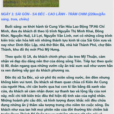
NGÀY 1: SÀI GÒN - SA ĐÉC - CAO LÃNH - TRÀM CHIM (220km)
(Ăn
sáng, trưa, chiều)
Buổi sáng: xe khởi hành từ Cung Văn Hóa Lao Động TP.Hồ Chí
Minh, đưa du khách đi theo lộ trình Nguyễn Thị Minh Khai, Đồng
Khởi, Nguyễn Huệ, Lê Lợi, Nguyễn Văn Linh, nơi có những công trình
kiến trúc văn hóa kết nối những thành tựu kinh tế của Sài Gòn xưa và
nay như: Dinh Độc Lập, nhà thờ Đức Bà, nhà hát Thành Phố, chợ Bến
Thành, khu đô thị mới Phú Mỹ Hưng.
Theo quốc lộ 1A, du khách chinh phục cầu treo Mỹ Thuận, cảm
nhận vẻ đẹp dịu dàng nên thơ của dòng sông Tiền. Tiếp tục theo quốc
lộ 80, đoàn ngang qua những vườn cây ăn trái xum xuê như vươn hẳn
ra ven đường vẫy gọi du khách phương xa.
Đến thị xã Sa Đéc, xứ sở phố thị miền sông nước, êm đềm nhưng
không kém vui tươi. Du khách sẽ tham quan chùa cổ Kiến An Cung
của người Hoa, chỉ cần bước qua hai con kì lân bằng đá xanh vào
cửa, du khách sẽ cảm nhận được sự thanh tao và lộng lẫy của nơi
này, mỗi chi tiết kiến trúc đều thể hiện độ tinh xảo của nghệ nhân.
Những hoành phi câu đối, và hình tượng được khắc nổi đều chứa
đựng những ẩn ý thâm sâu tượng trưng cho niềm tin cuộc sống. Du
khách như xua tan hết mọi phiền não của đời thường khi chiêm bái