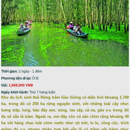
Thời gian:
2 ngày - 1 đêm
Phương tiện đi lại:
Ô tô
Giá:
1,668,000 VNĐ
Ngày khởi hành:
Thứ 7 hàng tuần
Khu du lịch sinh thái Rừng tràm Gáo Giồng có diện tích khoảng 1.700
ha, trong đó có 250 ha rừng nguyên sinh, với những loài cây như:
bưng trấp, lung, bàu đầy sen, súng, lau sậy, cà na, gáo v.v. trong đó
đa số vẫn là tràm. Ngoài ra, nơi đây còn có sân chim rộng khoảng 40
ha với hàng chục loài chim nước như: vịt trời, le le, cồng cộc, trích
mồng đỏ v.v. nhưng nhiều hơn hết vẫn là cò trắng với hàng chục