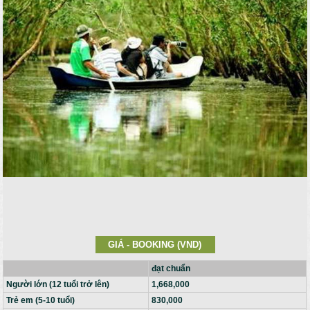
GIÁ - BOOKING (VND)
đạt chuẩn
Người lớn (12 tuổi trở lên)
1,668,000
Trẻ em (5-10 tuổi)
830,000