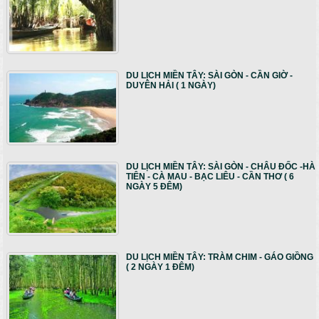
DU LỊCH MIỀN TÂY: SÀI GÒN - CẦN GIỜ -
DUYÊN HẢI ( 1 NGÀY)
DU LỊCH MIỀN TÂY: SÀI GÒN - CHÂU ĐỐC -HÀ
TIÊN - CÀ MAU - BẠC LIÊU - CẦN THƠ ( 6
NGÀY 5 ĐÊM)
DU LỊCH MIỀN TÂY: TRÀM CHIM - GÁO GIỒNG
( 2 NGÀY 1 ĐÊM)