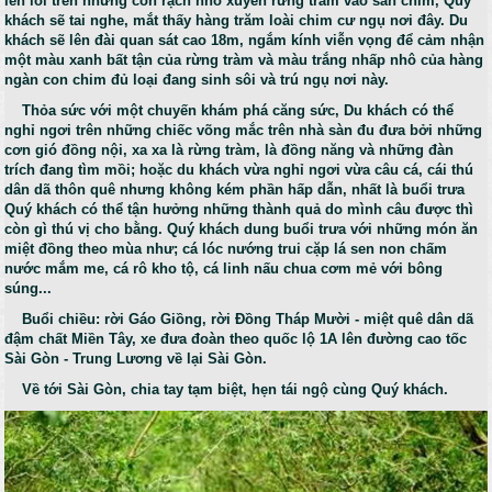
len lõi trên những con rạch nhỏ xuyên rừng tràm vào sân chim, Quý
khách sẽ tai nghe, mắt thấy hàng trăm loài chim cư ngụ nơi đây. Du
khách sẽ lên đài quan sát cao 18m, ngắm kính viễn vọng để cảm nhận
một màu xanh bất tận của rừng tràm và màu trắng nhấp nhô của hàng
ngàn con chim đủ loại đang sinh sôi và trú ngụ nơi này.
Thỏa sức với một chuyến khám phá căng sức, Du khách có thể
nghỉ ngơi trên những chiếc võng mắc trên nhà sàn đu đưa bởi những
cơn gió đồng nội, xa xa là rừng tràm, là đồng năng và những đàn
trích đang tìm mồi; hoặc du khách vừa nghỉ ngơi vừa câu cá, cái thú
dân dã thôn quê nhưng không kém phần hấp dẫn, nhất là buổi trưa
Quý khách có thể tận hưởng những thành quả do mình câu được thì
còn gì thú vị cho bằng. Quý khách dung buổi trưa với những món ăn
miệt đồng theo mùa như; cá lóc nướng trui cặp lá sen non chấm
nước mắm me, cá rô kho tộ, cá linh nấu chua cơm mẻ với bông
súng...
Buổi chiều: rời Gáo Giồng, rời Đồng Tháp Mười - miệt quê dân dã
đậm chất Miền Tây, xe đưa đoàn theo quốc lộ 1A lên đường cao tốc
Sài Gòn - Trung Lương về lại Sài Gòn.
Về tới Sài Gòn, chia tay tạm biệt, hẹn tái ngộ cùng Quý khách.