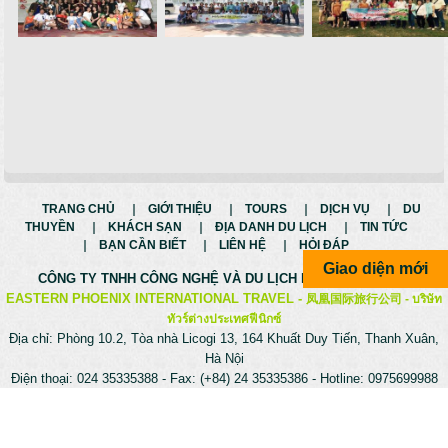
TRANG CHỦ
GIỚI THIỆU
TOURS
DỊCH VỤ
DU
THUYỀN
KHÁCH SẠN
ĐỊA DANH DU LỊCH
TIN TỨC
BẠN CẦN BIẾT
LIÊN HỆ
HỎI ĐÁP
Giao diện mới
CÔNG TY TNHH CÔNG NGHỆ VÀ
DU LỊCH PHƯỢNG HOÀNG
EASTERN PHOENIX INTERNATIONAL TRAVEL -
凤凰国际旅行公司 -
บริษัท
ทัวร์ต่างประเทศฟีนิกซ์
Địa chỉ: Phòng 10.2, Tòa nhà Licogi 13, 164 Khuất Duy Tiến, Thanh Xuân,
Hà Nội
Điện thoại: 024 35335388 - Fax: (+84) 24 35335386 - Hotline: 0975699988
Website:
dulichphuonghoang.vn
- Email:
Info@dulichphuonghoang.vn
du lịch phượng hoàng cổ trấn
-
tour phượng hoàng cổ trấn
-
tour du
lịch phượng hoàng cổ trấn