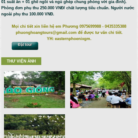
01 suất ăn + 01 ghế ngồi và ngủ ghép chung phòng với gia đình).
Phòng đơn phụ thu 250.000 VNĐ/ chất lượng tiêu chuẩn. Người nước
ngoài phụ thu 100.000 VNĐ.
Mọi chi tiết xin liên hệ em Phương 0975699988 - 0435335388
phuonghoangtours@gmail.com để được tư vấn chi tiết.
YH: easternphoenixgm.
Đặt tour
THƯ VIỆN ẢNH