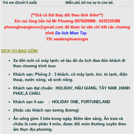
Trẻ em (Dưới 5 tuổi)
Miễn phí, bố mẹ tự lo cho bé.
(**Giá có thể thay đổi theo thời điểm**)
Xin vui lòng liên hệ Mr Phương 0975699988 - 0435335388
phuonghoangtours@gmail.com để được tư vấn chi tiết các chương
trình
Du lich Mien Tay
.
YH: easternphoenixgm
DỊCH VỤ BAO GỒM:
Xe đời mới có máy lạnh; vé tàu đò du lịch đưa đón khách đi
theo chương trình tour.
Khách sạn: Phòng 2 - 3 khách, có máy lạnh, tivi, tủ lạnh, điện
thoại, nước nóng, vệ sinh riêng.
Khách sạn đạt chuẩn: HOLIDAY, HẬU GIANG, TÂY NAM ,HẠNH
PHÚC,Á CHÂU.
Khách sạn 4 sao : HOLIDAY ONE, FORTUNELAND
(Hoặc các khách sạn tương đương)
Ăn uống gồm 3 bữa trong ngày. Điểm tâm sáng. Ăn trưa và
chiều là cơm phần 4 món, được đổi món thường xuyên theo
ẩm thực địa phương.