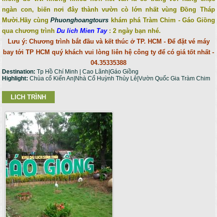
ngàn con, biến nơi đây thành vườn cò lớn nhất vùng Đồng Tháp
Mười.
Hãy cùng
Phuonghoangtours
khám phá Tràm Chim - Gáo Giồng
qua chương trình
Du lich Mien Tay
: 2 ngày bạn nhé.
Lưu ý: Chương trình bắt đầu và kết thúc ở TP. HCM - Để đặt vé máy
bay tới TP HCM quý khách vui lòng liên hệ công ty để có giá tốt nhất -
04.35335388
Destination:
Tp Hồ Chí Minh | Cao Lãnh|Gáo Giồng
Highlight:
Chùa cổ Kiến An|Nhà Cổ Huỳnh Thủy Lê|Vườn Quốc Gia Tràm Chim
LICH TRÌNH