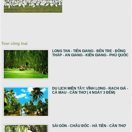
Tour cùng loại
LONG TAN - TIỀN GIANG - BẾN TRE - ĐỒNG
THÁP - AN GIANG - KIÊN GIANG - PHÚ QUỐC
DU LỊCH MIỀN TÂY: VĨNH LONG - RẠCH GIÁ -
CÀ MAU - CẦN THƠ ( 4 NGÀY 3 ĐÊM)
SÀI GÒN - CHÂU ĐỐC - HÀ TIÊN - CẦN THƠ