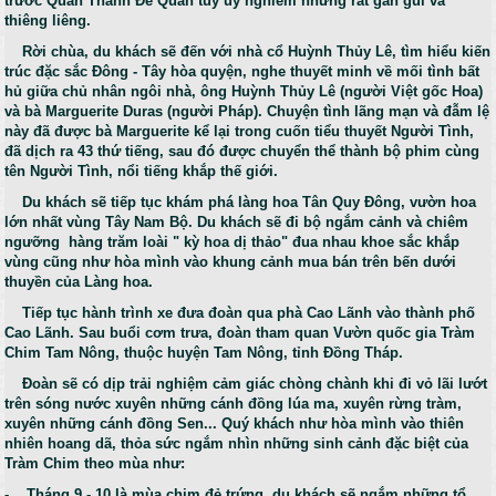
trước Quan Thánh Đế Quân tuy uy nghiêm nhưng rất gần gũi và
thiêng liêng.
Rời chùa, du khách sẽ đến với nhà cổ Huỳnh Thủy Lê, tìm hiểu kiến
trúc đặc sắc Đông - Tây hòa quyện, nghe thuyết minh về mối tình bất
hủ giữa chủ nhân ngôi nhà, ông Huỳnh Thủy Lê (người Việt gốc Hoa)
và bà Marguerite Duras (người Pháp). Chuyện tình lãng mạn và đẫm lệ
này đã được bà Marguerite kể lại trong cuốn tiểu thuyết Người Tình,
đã dịch ra 43 thứ tiếng, sau đó được chuyển thể thành bộ phim cùng
tên Người Tình, nổi tiếng khắp thế giới.
Du khách sẽ tiếp tục khám phá làng hoa Tân Quy Đông, vườn hoa
lớn nhất vùng Tây Nam Bộ. Du khách sẽ đi bộ ngắm cảnh và chiêm
ngưỡng hàng trăm loài " kỳ hoa dị thảo" đua nhau khoe sắc khắp
vùng cũng như hòa mình vào khung cảnh mua bán trên bến dưới
thuyền của Làng hoa.
Tiếp tục hành trình xe đưa đoàn qua phà Cao Lãnh vào thành phố
Cao Lãnh. Sau buổi cơm trưa, đoàn tham quan Vườn quốc gia Tràm
Chim Tam Nông, thuộc huyện Tam Nông, tỉnh Đồng Tháp.
Đoàn sẽ có dịp trải nghiệm cảm giác chòng chành khi đi vỏ lãi lướt
trên sóng nước xuyên những cánh đồng lúa ma, xuyên rừng tràm,
xuyên những cánh đồng Sen... Quý khách như hòa mình vào thiên
nhiên hoang dã, thỏa sức ngắm nhìn những sinh cảnh đặc biệt của
Tràm Chim theo mùa như:
- Tháng 9 - 10 là mùa chim đẻ trứng, du khách sẽ ngắm những tổ