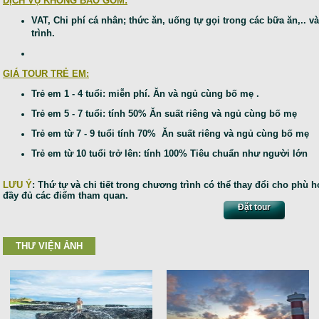
DỊCH VỤ KHÔNG BAO GỒM:
VAT, Chi phí cá nhân; thức ăn, uống tự gọi trong các bữa ăn,..
trình.
GIÁ TOUR TRẺ EM:
Trẻ em 1 - 4 tuổi: miễn phí. Ăn và ngủ cùng bố mẹ .
Trẻ em 5 - 7 tuổi: tính 50% Ăn suất riêng và ngủ cùng bố mẹ
Trẻ em từ 7 - 9 tuổi tính 70% Ăn suất riêng và ngủ cùng bố mẹ
Trẻ em từ 10 tuổi trở lên: tính 100% Tiêu chuẩn như người lớn
LƯU Ý
: Thứ tự và chi tiết trong chương trình có thể thay đổi cho phù
đầy đủ các điểm tham quan.
Đặt tour
THƯ VIỆN ẢNH