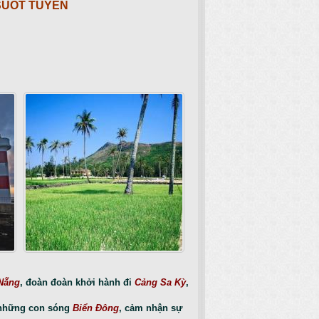
 SUỐT TUYẾN
Nẵng
, đoàn đoàn khởi hành đi
Cảng Sa Kỳ
,
 những con sóng
Biển Đông
, cảm nhận sự