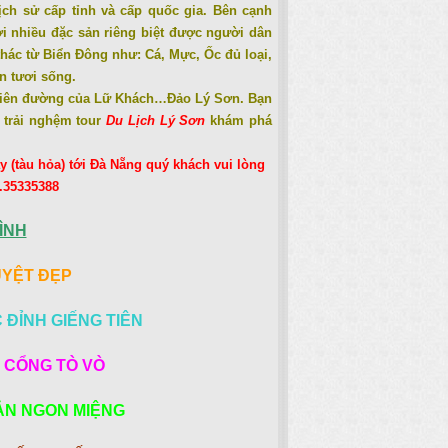
lịch sử cấp tỉnh và cấp quốc gia. Bên cạnh
i nhiều đặc sản riêng biệt được người dân
thác từ Biển Đông như: Cá, Mực, Ốc đủ loại,
n tươi sống.
thiên đường của Lữ Khách…Đảo Lý Sơn. Bạn
trải nghệm tour
Du Lịch Lý Sơn
khám phá
y (tàu hỏa) tới Đà Nẵng quý khách vui lòng
4.35335388
ÌNH
UYỆT ĐẸP
 ĐỈNH GIẾNG TIÊN
 CỔNG TÒ VÒ
ẢN NGON MIỆNG