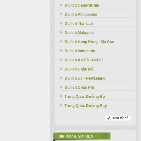
Du lịch CamPuChia
Du lịch Philippines
Du lich Thai Lan
Du lich Malaysia
Du lich Hong Kong - Ma Cao
Du lich Indonesia
Du lich Ấn Độ - NePal
Du lich Châu Mỹ
Du lich Úc - Newzeland
Du lich Châu Phi
Trung Quốc Đường Bộ
Trung Quốc Đường Bay
Xem tất cả
TIN TỨC & SỰ KIỆN