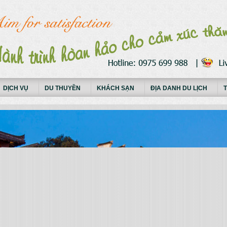
DỊCH VỤ
DU THUYỀN
KHÁCH SẠN
ĐỊA DANH DU LỊCH
T