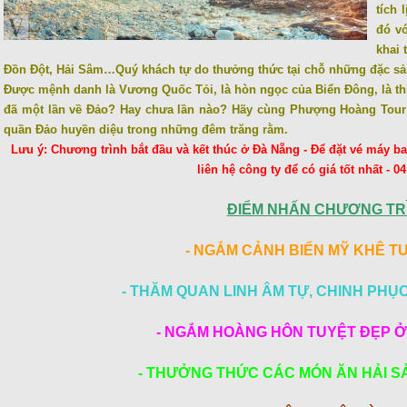
tích 
đó vớ
khai 
Đồn Đột, Hải Sâm…Quý khách tự do thưởng thức tại chỗ những đặc sả
Được mệnh danh là Vương Quốc Tỏi, là hòn ngọc của Biển Đông, là 
đã một lần về Đảo? Hay chưa lần nào? Hãy cùng Phượng Hoàng Tour 
quần Đảo huyền diệu trong những đêm trăng rằm.
Lưu ý: Chương trình bắt đầu và kết thúc ở Đà Nẵng - Để đặt vé máy ba
liên hệ công ty để có giá tốt nhất - 0
ĐIỂM NHẤN CHƯƠNG TR
- NGẮM CẢNH BIỂN MỸ KHÊ T
- THĂM QUAN LINH ÂM TỰ, CHINH PHỤC
- NGẮM HOÀNG HÔN TUYỆT ĐẸP Ở
- THƯỞNG THỨC CÁC MÓN ĂN HẢI S