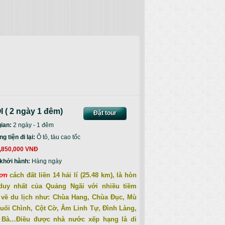
( 2 ngày 1 đêm)
Đặt tour
gian:
2 ngày - 1 đêm
 tiện đi lại:
Ô tô, tàu cao tốc
,850,000 VNĐ
khởi hành:
Hàng ngày
ơn
cách đất liền 14 hải lí (25.48 km), là hòn
duy nhất của Quảng Ngãi với nhiều tiềm
 về du lịch như: Chùa Hang, Chùa Đục, Mù
uối Chình, Cột Cờ, Âm Linh Tự, Đình Làng,
 Bà…Điều được nhà nước xếp hạng là di