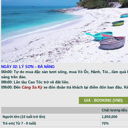
NGÀY 02: LÝ SƠN – ĐÀ NẴNG
06h00: Tự do mua đặc sản tươi sống, mua Vỏ Ốc, Hành, Tỏi…làm quà 
sáng trên đảo.
08h00: Lên tàu Cao Tốc trở về đất liền.
09h00: Đến
Cảng Sa Kỳ
xe đón đoàn trả khách tại điểm đón ban đầu. Kết 
GIÁ - BOOKING (VND)
Chất lượng tiêu
Người lớn (10 tuổi trở lên)
1,850,000
Trẻ em( Từ 7 - 9 tuổi)
70%