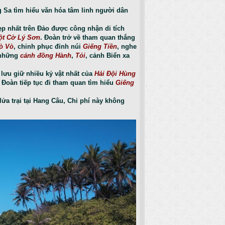
 Sa tìm hiểu văn hóa tâm linh người dân
p nhất trên Đảo được công nhận di tích
ột Cờ Lý Sơn
. Đoàn trở về tham quan thắng
ò Vò
, chinh phục đỉnh núi
Giếng Tiền
, nghe
, những
cánh đồng Hành
,
Tỏi
, cảnh Biển xa
h lưu giữ nhiều kỷ vật nhất của
Hải Đội Hùng
Đoàn tiếp tục đi tham quan tìm hiểu
Giếng
ửa trại tại Hang Câu, Chi phí này không