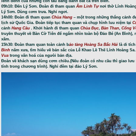
lênh đênh của những con tàu đang đánh bắt cá trên biển.
09h10: Đến Lý Sơn. Đoàn đi tham quan
Âm Linh Tự
nơi thờ Lính Hoàng
Lý Sơn. Dùng cơm trưa. Nghỉ ngơi.
14h00: Đoàn đi tham quan
Chùa Hang
– một trong những thắng cảnh đẹ
lịch sử Quốc Gia. Đoàn tiếp tục tham quan và chụp hình luu niệm tại
C
cảnh
Hang Câu
. Khởi hành đi tham quan
Chùa Đục
,
Bàn Than
,
Cổng V
truyền thuyết về Bàn Cờ Tiên để ngắm nhìn toàn bộ Đảo Bé (An Bình)
xăm.
15h30: Đoàn tham quan toàn cảnh b
ảo tàng Hoàng Sa Bắc Hải
là di tíc
Binh
năm xưa, tìm hiểu về bản sắc của Lễ Khao Lề Thế Lính Hoàng Sa. 
Vua
trong văn hoá của ngưòi bản địa.
Đoàn về khách sạn dùng cơm chiều.(Nếu đoàn có nhu cầu thì giao lưu l
tính trong chương trình). Nghỉ đêm tại đảo Lý Sơn.