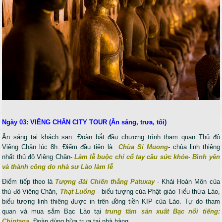
Ngày 03: VIÊNG CHĂN CITY TOUR (Ăn sáng, trưa, tối)
Ăn sáng tại khách sạn. Đoàn bắt đầu chương trình tham quan Thủ đô
Viêng Chăn lúc 8h. Điểm đầu tiên là
Chùa Si Muong
- chùa linh thiêng
nhất thủ đô Viêng Chăn-
Làm lễ buộc chỉ cổ tay cầu sức khỏe- Bình yên
và thành công do nhà sư Lào làm lễ
Điểm tiếp theo là
Tượng đài Chiến thắng Patuxay
- Khải Hoàn Môn của
thủ đô Viêng Chăn,
Thạt Luổng
- biểu tượng của Phật giáo Tiểu thừa Lào,
biểu tượng linh thiêng được in trên đồng tiền KIP của Lào. Tự do tham
quan và mua sắm Bạc Lào tại
trung tâm sản xuất Bạc nổi tiếng:
Chintana
.
Đoàn dùng bữa trưa tại nhà hàng.