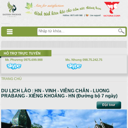
Nhảy đến nội dung
русские сериалы
Дорама
Смотреть аниме
HỖ TRỢ TRỰC TUYẾN
Mr. Phương 0975.699.988
Ms. Nhung 098.75.242.75
TRANG CHỦ
Bạn đang ở đây
DU LỊCH LÀO : HN - VINH - VIÊNG CHĂN - LUONG
PRABANG - XIÊNG KHOẢNG - HN (Đường bộ 7 ngày)
Đặt tour