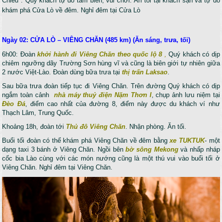
Chiều : Quý khách tự do tắm biển, vui chơi. Ăn tối tại khách sạn và tự do
khám phá Cửa Lò về đêm. Nghỉ đêm tại Cửa Lò
Ngày 02: CỬA LÒ – VIÊNG CHĂN (485 km) (Ăn sáng, trưa, tối)
6h00: Đoàn
khởi hành đi Viêng Chăn theo quốc lộ 8
,
Quý khách có dịp
chiêm ngưỡng dãy Trường Sơn hùng vĩ và cũng là biên giới tự nhiên giữa
2 nước Việt-Lào. Đoàn dùng bữa trưa tại
thị trấn Laksao
.
Sau bữa trưa đoàn tiếp tục đi Viêng Chăn. Trên đường Quý khách có dịp
ngắm toàn cảnh
nhà máy thuỷ điện Nặm Thơn I
, chụp ảnh lưu niệm tại
Đèo Đá
, điểm cao nhất của đường 8, điểm này được du khách ví như
Thạch Lâm, Trung Quốc.
Khoảng 18h, đoàn tới
Thủ đô Viêng Chăn
. Nhận phòng. Ăn tối.
Buổi tối đoàn có thể khám phá Viêng Chăn về đêm bằng
xe TUKTUK
- một
dạng taxi 3 bánh ở Viêng Chăn. Ngồi bên
bờ sông Mekong
và nhấp nháp
cốc bia Lào cùng với các món nướng cũng là một thú vui vào buổi tối ở
Viêng Chăn. Nghỉ đêm tại Viêng Chăn.