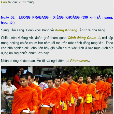
Lào
tại các vũ trường.
Ngày 06: LUONG PRABANG - XIÊNG KHOẢNG (390 km) (Ăn sáng,
trưa, tối)
Sáng :
Ăn sáng. Đoàn khởi hành về
Xiêng Khoảng
. Ăn trưa nhà hàng.
Chiều trên đường về, đoàn ghé tham quan
Cánh Đồng Chum 1
,
nơi tập
trung những chiếc chum lớn nằm rải rác trên một cánh đồng rộng lớn. Theo
các nhà nghiên cứu cho đến bây giờ vẫn chưa xác định được mục đích sử
dụng những chiếc chum lớn này.
Nhận phòng khách sạn. Ăn tối và nghỉ đêm tại
Phonsavan
.
.