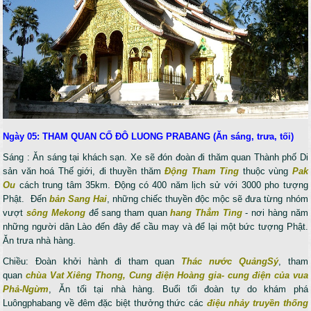
Ngày 05:
THAM QUAN CỐ ĐÔ LUONG PRABANG
(Ăn sáng, trưa, tối)
Sáng : Ăn sáng tại khách sạn. Xe sẽ đón đoàn đi thăm quan Thành phố Di
sản văn hoá Thế giới, đi thuyền thăm
Động Tham Ting
thuộc vùng
Pak
Ou
cách trung tâm 35km. Động có 400 năm lịch sử với 3000 pho tượng
Phật. Đến
bản Sang Hai
, những chiếc thuyền độc mộc sẽ đưa từng nhóm
vượt
sông Mekong
để sang tham quan
hang Thẳm Tìng
- nơi hàng năm
những người dân Lào đến đây để cầu may và để lại một bức tượng Phật.
Ăn trưa nhà hàng.
Chiều: Đoàn khởi hành đi tham quan
Thác nước QuảngSý
, tham
quan
chùa Vat Xiêng Thong, Cung điện Hoàng gia- cung điện của vua
Phả-Ngừm
, Ăn tối tại nhà hàng. Buổi tối đoàn tự do khám phá
Luôngphabang về đêm đặc biệt thưởng thức các
điệu nhảy truyền thống