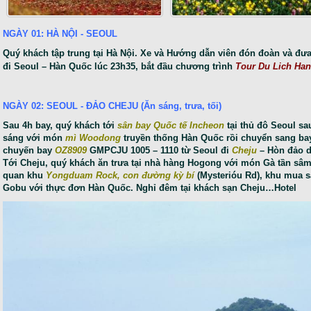
NGÀY 01: HÀ NỘI - SEOUL
Quý khách tập trung tại Hà Nội. Xe và Hướng dẫn viên đón đoàn và đư
đi Seoul – Hàn Quốc lúc 23h35, bắt đầu chương trình
Tour Du Lich Ha
NGÀY 02: SEOUL - ĐẢO CHEJU (Ăn sáng, trưa, tối)
Sau 4h bay, quý khách tới
sân bay Quốc tế Incheon
tại thủ đô Seoul sa
sáng với món
mì Woodong
truyền thống Hàn Quốc rồi chuyển sang bay 
chuyến bay
OZ8909
GMPCJU 1005 – 1110 từ Seoul đi
Cheju
– Hòn đảo d
Tới Cheju, quý khách ăn trưa tại nhà hàng Hogong với món Gà tần sâ
quan khu
Yongduam Rock
, con đường kỳ bí
(Mysterióu Rd), khu mua
Gobu với thực đơn Hàn Quốc. Nghỉ đêm tại khách sạn Cheju…Hotel