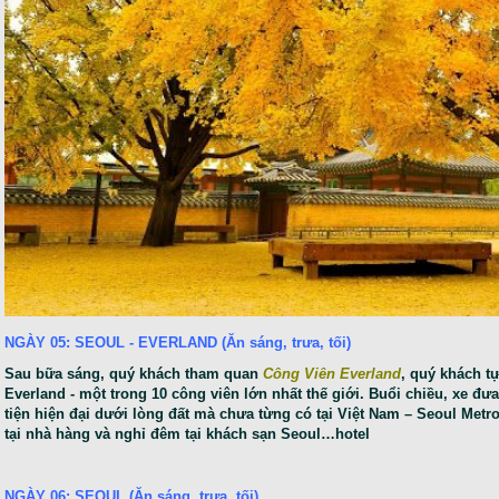
NGÀY 05: SEOUL - EVERLAND (Ăn sáng, trưa, tối)
Sau bữa sáng, quý khách tham quan
Công Viên Everland
, quý khách t
Everland - một trong 10 công viên lớn nhất thế giới. Buổi chiều, xe đ
tiện hiện đại dưới lòng đất mà chưa từng có tại Việt Nam – Seoul Met
tại nhà hàng và nghỉ đêm tại khách sạn Seoul…hotel
NGÀY 06: SEOUL (Ăn sáng, trưa, tối)