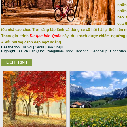
nhữn
nhữn
bảo 
của t
tòa nhà cao chọc Trời sáng lấp lánh và dòng xe cộ hối hả lại thể hiện m
Tham gia trình
Du lịch Hàn Quốc
này, du khách được chiêm ngưỡng m
Á với những cảnh đẹp ngỡ ngàng.
Destination:
Ha Noi | Seoul | Dao Cheju
Highlight:
Du lich Han Quoc | Yongduam Rock | Tapdong | Seongeup | Cong vien
LICH TRÌNH