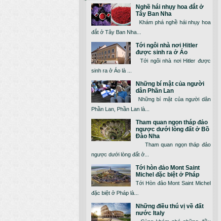
Nghề hái nhụy hoa đắt ở
Tây Ban Nha
Khám phá nghề hái nhụy hoa
đắt ở Tây Ban Nha...
Tới ngôi nhà nơi Hitler
được sinh ra ở Áo
Tới ngôi nhà nơi Hitler được
sinh ra ở Áo là ...
Những bí mật của người
dân Phần Lan
Những bí mật của người dân
Phần Lan, Phần Lan là...
Tham quan ngọn tháp đảo
ngược dưới lòng đất ở Bồ
Đào Nha
Tham quan ngọn tháp đảo
ngược dưới lòng đất ở...
Tới hòn đảo Mont Saint
Michel đặc biệt ở Pháp
Tới Hòn đảo Mont Saint Michel
đặc biệt ở Pháp là...
Những điều thú vị về đất
nước Italy