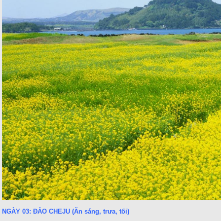
NGÀY 03: ĐẢO CHEJU (Ăn sáng, trưa, tối)