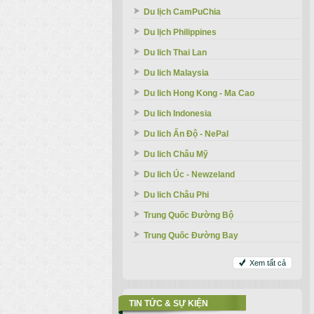
Du lịch CamPuChia
Du lịch Philippines
Du lich Thai Lan
Du lich Malaysia
Du lich Hong Kong - Ma Cao
Du lich Indonesia
Du lich Ấn Độ - NePal
Du lich Châu Mỹ
Du lich Úc - Newzeland
Du lich Châu Phi
Trung Quốc Đường Bộ
Trung Quốc Đường Bay
Xem tất cả
TIN TỨC & SỰ KIỆN