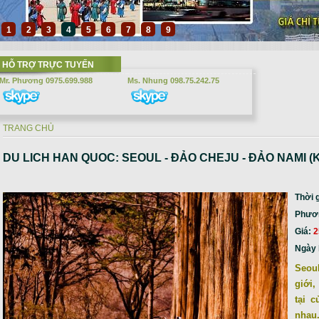
1
2
3
4
5
6
7
8
9
HỖ TRỢ TRỰC TUYẾN
Mr. Phương 0975.699.988
Ms. Nhung 098.75.242.75
TRANG CHỦ
Bạn đang ở đây
DU LICH HAN QUOC: SEOUL - ĐẢO CHEJU - ĐẢO NAMI (Kore
Thời 
Phương
Giá:
2
Ngày 
Seoul
giới,
tại 
nhau