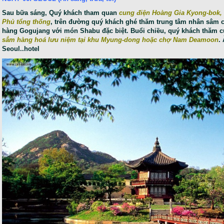
Sau bữa sáng, Quý khách tham quan
cung điện Hoàng Gia Kyong-bok, 
Phủ tổng thống
, trên đường quý khách ghé thăm trung tâm nhân sâm c
hàng Gogujang với món Shabu đặc biệt. Buổi chiều, quý khách thăm
sắm hàng hoá lưu niệm tại khu Myung-dong hoặc chợ Nam Deamoon
.
Seoul..hotel