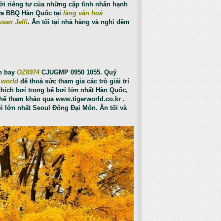
iới riêng tư của những cặp tình nhân hạnh
rưa BBQ Hàn Quốc tại
làng văn hoá
san Jelli
. Ăn tối tại nhà hàng và nghỉ đêm
ến bay
OZ8974
CJUGMP 0950 1055. Quý
 world
để thoả sức tham gia các trò giải trí
hích bơi trong bể bơi lớn nhất Hàn Quốc,
thể tham khảo qua
www.tigerworld.co.kr
.
i lớn nhất Seoul Đông Đại Môn. Ăn tối và