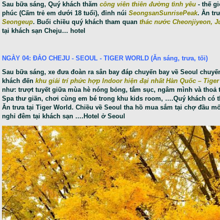
Sau bữa sáng, Quý khách thăm
công viên thiên đường tình yêu
- thế g
phúc (Cấm trẻ em dưới 18 tuổi), đỉnh núi
SeongsanSunrisePea
k
. Ăn t
Seongeup
. Buổi chiều quý khách tham quan
thác nước Cheonjiyeon, Ju
tại khách sạn Cheju… hotel
NGÀY 04: ĐẢO CHEJU - SEOUL - TIGER WORLD (Ăn sáng, trưa, tối)
Sau bữa sáng, xe đưa đoàn ra sân bay đáp chuyến bay về Seoul chuy
khách đến
khu giải trí phức hợp Indoor hiện đại nhất Hàn Quốc – Tiger
như: trượt tuyết giữa mùa hè nóng bỏng, tắm sục, ngâm mình và thoả t
Spa thư giãn, chơi cùng em bé trong khu kids room, ….Quý khách có 
Ăn trưa tại Tiger World. Chiều về Seoul tha hồ mua sắm tại chợ đầu mố
nghỉ đêm tại khách sạn ….Hotel ở Seoul