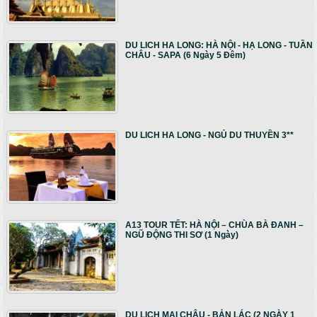
DU LICH HA LONG: HÀ NỘI - HẠ LONG - TUẦN
CHÂU - SAPA (6 Ngày 5 Đêm)
DU LICH HA LONG - NGỦ DU THUYỀN 3**
A13 TOUR TẾT: HÀ NỘI – CHÙA BÀ ĐANH –
NGŨ ĐỘNG THI SƠ (1 Ngày)
DU LỊCH MAI CHÂU - BẢN LÁC (2 NGÀY 1