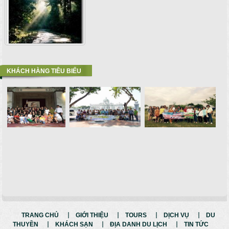
KHÁCH HÀNG TIÊU BIỂU
TRANG CHỦ
GIỚI THIỆU
TOURS
DỊCH VỤ
DU
THUYỀN
KHÁCH SẠN
ĐỊA DANH DU LỊCH
TIN TỨC