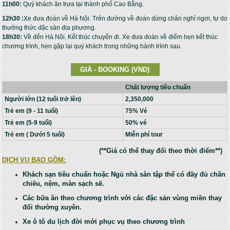
11h00:
Quý khách ăn trưa tại thành phố Cao Bằng.
12h30 :
Xe đưa đoàn về Hà Nội. Trên đường về đoàn dừng chân nghỉ ngơi, tự do
thưởng thức đặc sản địa phương.
18h30:
Về đến Hà Nội. Kết thúc chuyến đi. Xe đưa đoàn về điểm hẹn kết thúc
chương trình, hẹn gặp lại quý khách trong những hành trình sau.
GIÁ - BOOKING (VND)
Chất lượng tiêu chuẩn
Người lớn (12 tuổi trở lên)
2,350,000
Trẻ em (9 - 11 tuổi)
75% Vé
Trẻ em (5-9 tuổi)
50% vé
Trẻ em ( Dưới 5 tuổi)
Miễn phí tour
(**Giá có thể thay đổi theo thời điểm**)
DỊCH VỤ BAO GỒM:
Khách sạn tiêu chuẩn hoặc Ngủ nhà sàn tập thể có đầy đủ chăn
chiếu, nệm, màn sạch sẽ.
Các bữa ăn theo chương trình với các đặc sản vùng miền thay
đổi thường xuyên.
Xe ô tô du lịch đời mới phục vụ theo chương trình