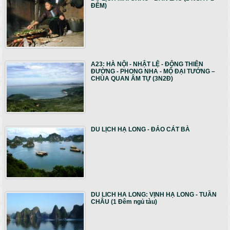
ĐÊM)
A23: HÀ NỘI - NHẬT LỆ - ĐỘNG THIÊN
ĐƯỜNG - PHONG NHA - MỘ ĐẠI TƯỚNG –
CHÙA QUAN ÂM TỰ (3N2Đ)
DU LỊCH HẠ LONG - ĐẢO CÁT BÀ
DU LICH HA LONG: VỊNH HẠ LONG - TUẦN
CHÂU (1 Đêm ngủ tàu)