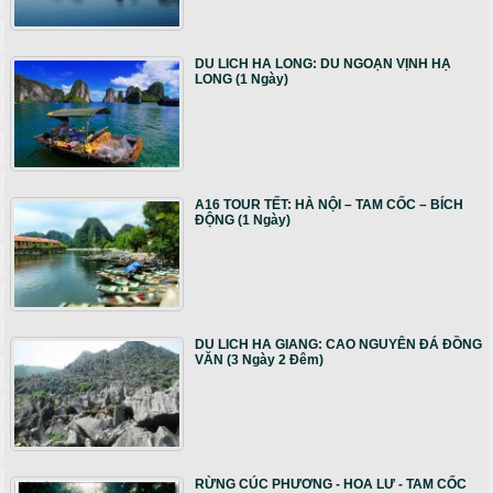
DU LICH HA LONG: DU NGOẠN VỊNH HẠ
LONG (1 Ngày)
A16 TOUR TẾT: HÀ NỘI – TAM CỐC – BÍCH
ĐỘNG (1 Ngày)
DU LICH HA GIANG: CAO NGUYÊN ĐÁ ĐỒNG
VĂN (3 Ngày 2 Đêm)
RỪNG CÚC PHƯƠNG - HOA LƯ - TAM CỐC