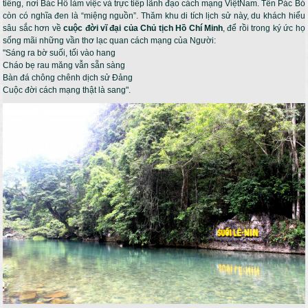
tiếng, nơi Bác Hồ làm việc và trực tiếp lãnh đạo cách mạng ViệtNam. Tên Pác Bó
còn có nghĩa đen là “miệng nguồn”. Thăm khu di tích lịch sử này, du khách hiểu
sâu sắc hơn về
cuộc đời vĩ đại của Chủ tịch Hồ Chí Minh
, để rồi trong ký ức họ
sống mãi những vần thơ lạc quan cách mạng của Người:
"Sáng ra bờ suối, tối vào hang
Cháo bẹ rau măng vẫn sẵn sàng
Bàn đá chông chênh dịch sử Ðảng
Cuộc đời cách mạng thật là sang".