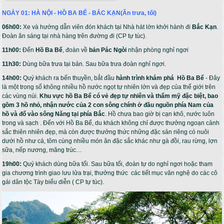
NGÀY 01: HÀ NỘI - HỒ BA BỂ - BẮC KẠN(Ăn trưa, tối)
06h00:
Xe và hướng dẫn viên đón khách tại Nhà hát lớn khởi hành đi
Bắc Kạn
.
Đoàn ăn sáng tại nhà hàng trên đường đi (CP tự túc).
11h00:
Đến
Hồ Ba Bể
, đoàn về
bản Pác Ngòi
nhận phòng nghỉ ngơi
11h30:
Dùng bữa trưa tại bản. Sau bữa trưa đoàn nghỉ ngơi.
14h00:
Quý khách ra bến thuyền, bắt đầu
hành trình khám phá Hồ Ba Bể
- Đây
là một trong số không nhiều hồ nước ngọt tự nhiên lớn và đẹp của thế giới trên
các vùng núi.
Khu vực hồ Ba Bể có vẻ đẹp tự nhiên và thẩm mỹ đặc biệt, bao
gồm 3 hồ nhỏ, nhận nước của 2 con sông chính ở đầu nguồn phía Nam của
hồ và đổ vào sông Năng tại phía Bắc
. Hồ chưa bao giờ bị cạn khô, nước luôn
trong và sạch . Đến với Hồ Ba Bể, du khách không chỉ được thưởng ngoạn cảnh
sắc thiên nhiên đẹp, mà còn được thưởng thức những đặc sản riêng có nuôi
dưới hồ như cá, tôm cùng nhiều món ăn đặc sắc khác như gà đồi, rau rừng, lợn
sữa, nếp nương, măng trúc…
19h00:
Quý khách dùng bữa tối. Sau bữa tối, đoàn tự do nghỉ ngơi hoặc tham
gia chương trình giao lưu lửa trại, thưởng thức các tiết mục văn nghệ do các cô
gái dân tộc Tày biểu diễn ( CP tự túc).