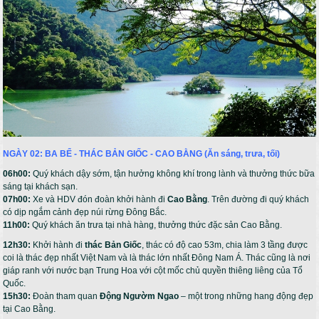
NGÀY 02: BA BỂ - THÁC BẢN GIỐC - CAO BẰNG (Ăn sáng, trưa, tối)
06h00:
Quý khách dậy sớm, tận hưởng không khí trong lành và thưởng thức bữa
sáng tại khách sạn.
07h00:
Xe và HDV đón đoàn khởi hành đi
Cao Bằng
. Trên đường đi quý khách
có dịp ngắm cảnh đẹp núi rừng Đông Bắc.
11h00:
Quý khách ăn trưa tại nhà hàng, thưởng thức đặc sản Cao Bằng.
12h30:
Khởi hành đi
thác Bản Giốc
, thác có độ cao 53m, chia làm 3 tầng được
coi là thác đẹp nhất Việt Nam và là thác lớn nhất Đông Nam Á. Thác cũng là nơi
giáp ranh với nước bạn Trung Hoa với cột mốc chủ quyền thiêng liêng của Tổ
Quốc.
15h30:
Đoàn tham quan
Động Ngườm Ngao
– một trong những hang động đẹp
tại Cao Bằng.