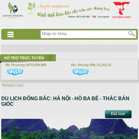
Nhảy đến nội dung
русские сериалы
Дорама
Смотреть аниме
HỖ TRỢ TRỰC TUYẾN
Mr. Phương 0975.699.988
Ms. Nhung 098.75.242.75
TRANG CHỦ
Bạn đang ở đây
DU LỊCH ĐÔNG BẮC: HÀ NỘI - HỒ BA BỂ - THÁC BẢN
GIỐC
Đặt tour