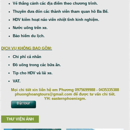
Vé thắng cảnh các địa điểm theo chương trình.
Thuyền đưa đón các thành viên tham quan hồ Ba Bể.
HDV kiêm hoạt náo viên nhiệt tình kinh nghiệm.
Nước uống trên xe.
Bảo hiểm du lịch.
DỊCH VỤ KHÔNG BAO GỒM:
Chi phí cá nhân
Đồ uống trong các bữa ăn.
Tip cho HDV và lái xe.
VAT.
Mọi chi tiết xin liên hệ em Phương 0975699988 - 0435335388
phuonghoangtours@gmail.com để được tư vấn chi tiết.
YH: easternphoenixgm.
Đặt tour
THƯ VIỆN ẢNH