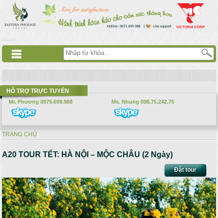
Nhảy đến nội dung
русские сериалы
Дорама
Смотреть аниме
HỖ TRỢ TRỰC TUYẾN
Mr. Phương 0975.699.988
Ms. Nhung 098.75.242.75
TRANG CHỦ
Bạn đang ở đây
A20 TOUR TẾT: HÀ NỘI – MỘC CHÂU (2 Ngày)
Đặt tour