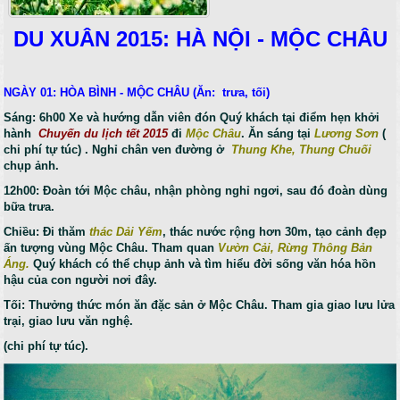
DU XUÂN 2015: HÀ NỘI - MỘC CHÂU
NGÀY 01: HÒA BÌNH - MỘC CHÂU (Ăn: trưa, tối)
Sáng: 6h00
Xe và hướng dẫn viên đón Quý khách tại điểm hẹn khởi
hành
Chuyến du lịch tết 2015
đi
Mộc Châu
. Ăn sáng tại
Lương Sơn
(
chi phí tự túc) . Nghỉ chân ven đường ở
Thung Khe, Thung Chuối
chụp ảnh.
12h00: Đoàn tới Mộc châu, nhận phòng nghỉ ngơi, sau đó đoàn dùng
bữa trưa.
Chiều: Đi thăm
thác Dải Yếm
, thác nước rộng hơn 30m, tạo cảnh đẹp
ấn tượng vùng Mộc Châu. Tham quan
Vườn Cải, Rừng Thông Bản
Áng.
Quý khách có thể chụp ảnh và tìm hiểu đời sống văn hóa hồn
hậu của con người nơi đây.
Tối: Thưởng thức món ăn đặc sản ở Mộc Châu. Tham gia giao lưu lửa
trại, giao lưu văn nghệ.
(chi phí tự túc).