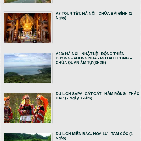
A7 TOUR TẾT: HÀ NỘI - CHÙA BÁI ĐÍNH (1
Ngày)
A23: HÀ NỘI - NHẬT LỆ - ĐỘNG THIÊN
ĐƯỜNG - PHONG NHA - MỘ ĐẠI TƯỚNG –
CHÙA QUAN ÂM TỰ (3N2Đ)
DU LICH SAPA: CÁT CÁT - HÀM RỒNG - THÁC
BẠC (2 Ngày 3 đêm)
DU LỊCH MIỀN BẮC: HOA LƯ - TAM CỐC (1
Ngày)