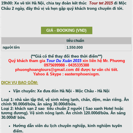
19h00:
Xe về tới Hà Nội, chia tay đoàn kết thúc
Tour tet 2015
đi Mộc
Châu 2 ngày, đầy thú vị và hẹn gặp quý khách trong chuyến đi tới.
GIÁ - BOOKING (VND)
tiêu chuẩn
người lớn
1.550.000
(**Giá có thể thay đổi theo thời điểm**)
Quý khách tham gia
Tour Du Xuân 2015
xin liên hệ Mr. Phương
0975699988 - 0435335388
phuonghoangtours@gmail.com để được tư vấn chi tiết.
Yahoo & Skype : easternphoenixgm.
DỊCH VỤ BAO GỒM:
Vận chuyển: Xe đưa đón Hà Nội - Mộc Châu - Hà Nội
Loại 1: nhà sàn tập thể, vệ sinh nóng lạnh, chăn, đệm, màn riêng. Ăn
chính 90.000đ/bữa, ăn sáng 30.000đ/bữa.
Loại 2: khách sạn 2 sao tiêu chuẩn 2 người ( Sao xanh Hotel hoặc
tương đương). Vệ sinh nóng lạnh. Ăn chính 120.000đ/bữa. Ăn sáng
30.000đ/ bữa.
Hướng dẫn viên du lịch chuyên nghiệp, kinh nghiệm tuyến
điểm.