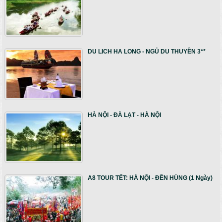
DU LICH HA LONG - NGỦ DU THUYỀN 3**
HÀ NỘI - ĐÀ LẠT - HÀ NỘI
A8 TOUR TẾT: HÀ NỘI - ĐỀN HÙNG (1 Ngày)