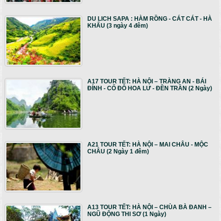
DU LICH SAPA : HÀM RỒNG - CÁT CÁT - HÀ
KHẨU (3 ngày 4 đêm)
A17 TOUR TẾT: HÀ NỘI – TRÀNG AN - BÁI
ĐÍNH - CỐ ĐÔ HOA LƯ - ĐỀN TRẦN (2 Ngày)
A21 TOUR TẾT: HÀ NỘI – MAI CHÂU - MỘC
CHÂU (2 Ngày 1 đêm)
A13 TOUR TẾT: HÀ NỘI – CHÙA BÀ ĐANH –
NGŨ ĐỘNG THI SƠ (1 Ngày)