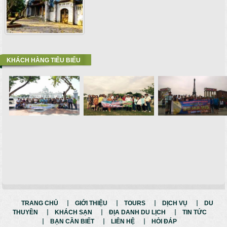
KHÁCH HÀNG TIÊU BIỂU
TRANG CHỦ
GIỚI THIỆU
TOURS
DỊCH VỤ
DU
THUYỀN
KHÁCH SẠN
ĐỊA DANH DU LỊCH
TIN TỨC
BẠN CẦN BIẾT
LIÊN HỆ
HỎI ĐÁP