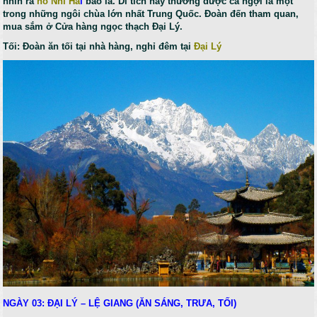
nhìn ra
hồ Nhĩ Hả
i
bao la. Di tích này thường được ca ngợi là một
trong những ngôi chùa lớn nhất Trung Quốc. Đoàn đến tham quan,
mua sắm ở Cửa hàng ngọc thạch Đại Lý.
Tối: Đoàn ăn tối tại nhà hàng, nghỉ đêm tại
Đại Lý
NGÀY 03: ĐẠI LÝ – LỆ GIANG (ĂN SÁNG, TRƯA, TỐI)