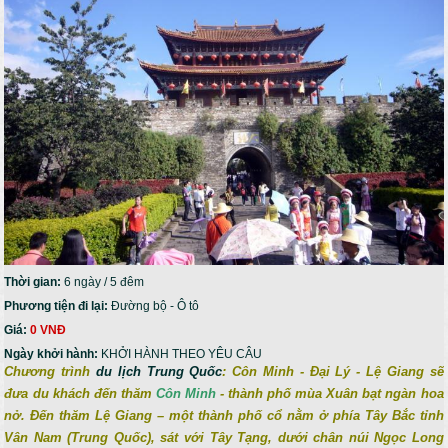
Thời gian:
6 ngày / 5 đêm
Phương tiện đi lại:
Đường bộ - Ô tô
Giá:
0 VNĐ
Ngày khởi hành:
KHỞI HÀNH THEO YÊU CÂU
Chương trình
du lịch Trung Quốc
: Côn Minh - Đại Lý - Lệ Giang sẽ
đưa du khách đến thăm
Côn Minh
- thành phố mùa Xuân bạt ngàn hoa
nở. Đến thăm Lệ Giang – một thành phố cổ nằm ở phía Tây Bắc tỉnh
Vân Nam (Trung Quốc), sát với Tây Tạng, dưới chân núi Ngọc Long