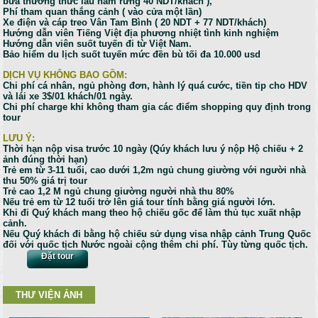
bữa thưởng thức lẩu nấm rừng 40 NDT/khach ),
Phí tham quan thắng cảnh ( vào cửa một lần)
Xe điện và cáp treo Vân Tam Bình ( 20 NDT + 77 NDT/khách)
Hướng dẫn viên Tiếng Việt địa phương nhiệt tình kinh nghiệm
Hướng dẫn viên suốt tuyến đi từ Việt Nam.
Bảo hiểm du lịch suốt tuyến mức đền bù tối đa 10.000 usd
DỊCH VỤ KHÔNG BAO GỒM:
Chi phí cá nhân, ngủ phòng đơn, hành lý quá cước, tiền tip cho HDV
và lái xe 3$/01 khách/01 ngày.
Chi phí charge khi không tham gia các điểm shopping quy định trong
tour
LƯU Ý:
Thời hạn nộp visa trước 10 ngày (Qúy khách lưu ý nộp Hộ chiếu + 2
ảnh đúng thời hạn)
Trẻ em từ 3-11 tuổi, cao dưới 1,2m ngủ chung giường với người nhà
thu 50% giá trị tour
Trẻ cao 1,2 M ngủ chung giường người nhà thu 80%
Nếu trẻ em từ 12 tuổi trở lên giá tour tính bằng giá người lớn.
Khi đi Quý khách mang theo hộ chiếu gốc để làm thủ tục xuất nhập
cảnh.
Nếu Quý khách đi bằng hộ chiếu sử dụng visa nhập cảnh Trung Quốc
đối với quốc tịch Nước ngoài cộng thêm chi phí. Tùy từng quốc tịch.
Đặt tour
THƯ VIỆN ẢNH