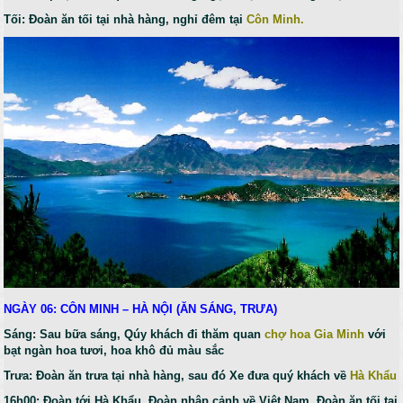
Tối: Đoàn ăn tối tại nhà hàng, nghỉ đêm tại
Côn Minh.
NGÀY 06: CÔN MINH – HÀ NỘI (ĂN SÁNG, TRƯA)
Sáng: Sau bữa sáng, Qúy khách đi thăm quan
chợ hoa Gia Minh
với
bạt ngàn hoa tươi, hoa khô đủ màu sắc
Trưa: Đoàn ăn trưa tại nhà hàng, sau đó Xe đưa quý khách về
Hà Khẩu
16h00: Đoàn tới Hà Khẩu. Đoàn nhập cảnh về Việt Nam. Đoàn ăn tối tại