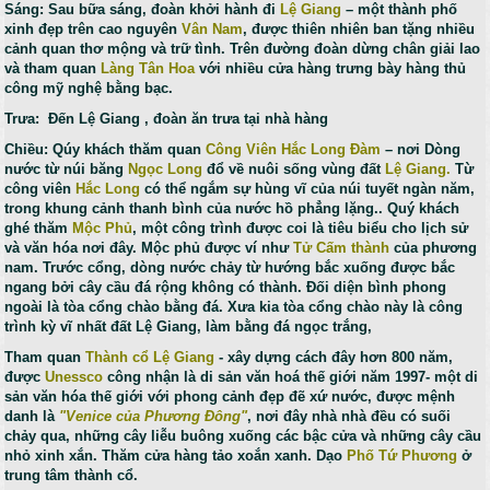
Sáng: Sau bữa sáng, đoàn khởi hành đi
Lệ Giang
– một thành phố
xinh đẹp trên cao nguyên
Vân Nam
, được thiên nhiên ban tặng nhiều
cảnh quan thơ mộng và trữ tình. Trên đường đoàn dừng chân giải lao
và tham quan
Làng Tân Hoa
với nhiều cửa hàng trưng bày hàng thủ
công mỹ nghệ bằng bạc.
Trưa: Đến Lệ Giang , đoàn ăn trưa tại nhà hàng
Chiều: Qúy khách thăm quan
Công Viên Hắc Long Đàm
– nơi Dòng
nước từ núi băng
Ngọc Long
đổ về nuôi sống vùng đất
Lệ Giang.
Từ
công viên
Hắc Long
có thể ngắm sự hùng vĩ của núi tuyết ngàn năm,
trong khung cảnh thanh bình của nước hồ phẳng lặng.. Quý khách
ghé thăm
Mộc Phủ
, một công trình được coi là tiêu biểu cho lịch sử
và văn hóa nơi đây. Mộc phủ được ví như
Tử Cấm thành
của phương
nam. Trước cổng, dòng nước chảy từ hướng bắc xuống được bắc
ngang bởi cây cầu đá rộng không có thành. Đối diện bình phong
ngoài là tòa cổng chào bằng đá. Xưa kia tòa cổng chào này là công
trình kỳ vĩ nhất đất Lệ Giang, làm bằng đá ngọc trắng,
Tham quan
Thành cổ Lệ Giang
- xây dựng cách đây hơn 800 năm,
được
Unessco
công nhận là di sản văn hoá thế giới năm 1997- một di
sản văn hóa thế giới với phong cảnh đẹp đẽ xứ nước, được mệnh
danh là
"Venice của Phương Đông"
, nơi đây nhà nhà đều có suối
chảy qua, những cây liễu buông xuống các bậc cửa và những cây cầu
nhỏ xinh xắn. Thăm cửa hàng tảo xoắn xanh. Dạo
Phố Tứ Phương
ở
trung tâm thành cổ.