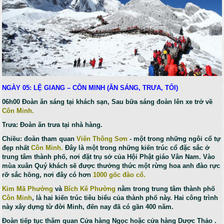
NGÀY 05: LỆ GIANG – CÔN MINH (ĂN SÁNG, TRƯA, TỐI)
06h00 Đoàn ăn sáng tại khách sạn, Sau bữa sáng đoàn lên xe trở về
Côn Minh.
Trưa: Đoàn ăn trưa tại nhà hàng.
Chiều: đoàn tham quan
Viên Thông Sơn
- một trong những ngôi cổ tự
đẹp nhất
Côn Minh.
Đây là một trong những kiến trúc cổ đặc sắc ở
trung tâm thành phố, nơi đặt trụ sở của Hội Phật giáo Vân Nam. Vào
mùa xuân Quý khách sẽ được thưởng thức một rừng hoa anh đào rực
rỡ sắc hồng, nơi đây có hơn
1000 gốc đào cổ.
Kim Mã Phường
và
Bích Kê Phường
nằm trong trung tâm thành phố
Côn Minh
, là hai kiến trúc tiêu biểu của thành phố này. Hai công trình
này xây dựng từ đời Minh, đến nay đã có gần 400 năm.
Đoàn tiếp tục thăm quan Cửa hàng Ngọc hoặc cửa hàng Dược Thảo .