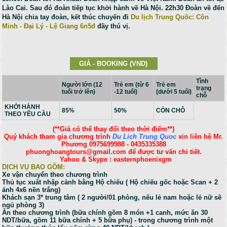
Lào Cai. Sau đó đoàn tiếp tục khởi hành về Hà Nội. 22h30 Đoàn về đến
Hà Nội chia tay đoàn, kết thúc chuyến đi
Du lịch Trung Quốc: Côn
Minh - Đại Lý - Lệ Giang 6n5đ
đầy thú vị.
GIÁ - BOOKING (VND)
Tình
Người lớn (12
Trẻ em (từ 6
Trẻ em
trạng
tuổi trở lên)
-12 tuổi)
(dưới 5 tuổi)
chỗ
KHỞI HÀNH
85%
50%
CÒN CHỖ
THEO YÊU CẦU
(**Giá có thể thay đổi theo thời điểm**)
Quý khách tham gia chương trình
Du Lich Trung Quoc
xin liên hệ Mr.
Phương 0975699988 - 0435335388
phuonghoangtours@gmail.com để được tư vấn chi tiết.
Yahoo & Skype : easternphoenixgm
DỊCH VỤ BAO GỒM:
Xe vận chuyển theo chương trình
Thủ tục xuất nhập cảnh bằng Hộ chiếu ( Hộ chiếu gốc hoặc Scan + 2
ảnh 4x6 nền trắng)
Khách sạn 3* trung tâm ( 2 người/01 phòng, nếu lẻ nam hoặc lẻ nữ sẽ
ngủ phòng 3)
Ăn theo chương trình (bữa chính gồm 8 món +1 canh, mức ăn 30
NDT/bữa, gồm 11 bữa chính + 5 bữa phụ) - trong chương trình một