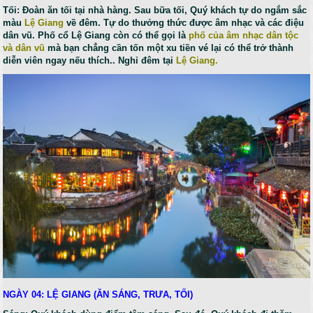
Tối: Đoàn ăn tối tại nhà hàng. Sau bữa tối, Quý khách tự do ngắm sắc
màu
Lệ Giang
về đêm. Tự do thưởng thức được âm nhạc và các điệu
dân vũ. Phố cổ Lệ Giang còn có thể gọi là
phố của âm nhạc dân tộc
và dân vũ
mà bạn chẳng cần tốn một xu tiền vé lại có thể trở thành
diễn viên ngay nếu thích.. Nghỉ đêm tại
Lệ Giang.
NGÀY 04: LỆ GIANG (ĂN SÁNG, TRƯA, TỐI)