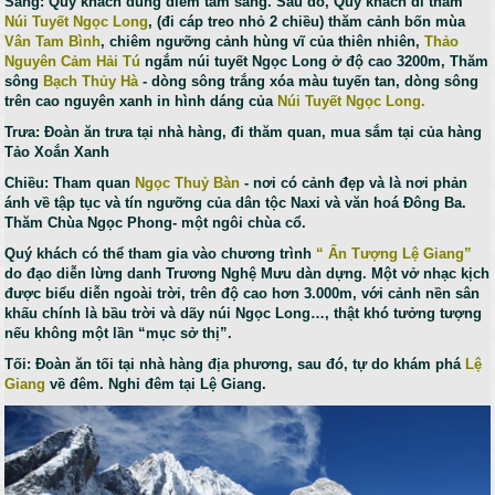
Sáng: Quý khách dùng điểm tâm sáng. Sau đó, Quý khách đi thăm
Núi Tuyết Ngọc Long
, (đi cáp treo nhỏ 2 chiều) thăm cảnh bốn mùa
Vân Tam Bình
, chiêm ngưỡng cảnh hùng vĩ của thiên nhiên,
Thảo
Nguyên Cảm Hải Tú
ngắm núi tuyết Ngọc Long ở độ cao 3200m, Thăm
sông
Bạch Thủy Hà
- dòng sông trắng xóa màu tuyến tan, dòng sông
trên cao nguyên xanh in hình dáng của
Núi Tuyết Ngọc Long.
Trưa: Đoàn ăn trưa tại nhà hàng, đi thăm quan, mua sắm tại của hàng
Tảo Xoắn Xanh
Chiều: Tham quan
Ngọc Thuỷ Bàn
- nơi có cảnh đẹp và là nơi phản
ánh về tập tục và tín ngưỡng của dân tộc Naxi và văn hoá Đông Ba.
Thăm Chùa Ngọc Phong- một ngôi chùa cổ.
Quý khách có thể tham gia vào chương trình
“ Ấn Tượng Lệ Giang”
do đạo diễn lừng danh Trương Nghệ Mưu dàn dựng. Một vở nhạc kịch
được biểu diễn ngoài trời, trên độ cao hơn 3.000m, với cảnh nền sân
khấu chính là bầu trời và dãy núi Ngọc Long…, thật khó tưởng tượng
nếu không một lần “mục sở thị”.
Tối: Đoàn ăn tối tại nhà hàng địa phương, sau đó, tự do khám phá
Lệ
Giang
về đêm. Nghỉ đêm tại Lệ Giang.