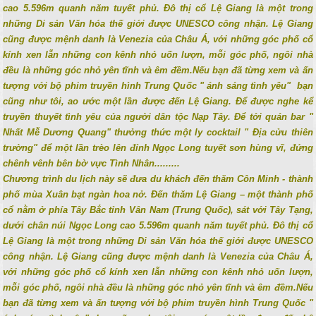
cao 5.596m quanh năm tuyết phủ. Đô thị cổ Lệ Giang là một trong
những Di sản Văn hóa thế giới được UNESCO công nhận. Lệ Giang
cũng được mệnh danh là Venezia của Châu Á, với những góc phố cổ
kính xen lẫn những con kênh nhỏ uốn lượn, mỗi góc phố, ngôi nhà
đều là những góc nhỏ yên tĩnh và êm đềm.
Nếu bạn đã từng xem và ấn
tượng với bộ phim truyền hình Trung Quốc " ánh sáng tình yêu" bạn
cũng như tôi, ao ước một lần được đến Lệ Giang. Để được nghe kể
truyền thuyết tình yêu của người dân tộc Nạp Tây. Để tới quán bar "
Nhất Mễ Dương Quang" thưởng thức một ly cocktail " Địa cửu thiên
trường" để một lần trèo lên đỉnh Ngọc Long tuyết sơn hùng vĩ, đứng
chênh vênh bên bờ vực Tình Nhân.........
Chương trình du lịch này sẽ đưa du khách đến thăm Côn Minh - thành
phố mùa Xuân bạt ngàn hoa nở. Đến thăm Lệ Giang – một thành phố
cổ nằm ở phía Tây Bắc tỉnh Vân Nam (Trung Quốc), sát với Tây Tạng,
dưới chân núi Ngọc Long cao 5.596m quanh năm tuyết phủ. Đô thị cổ
Lệ Giang là một trong những Di sản Văn hóa thế giới được UNESCO
công nhận. Lệ Giang cũng được mệnh danh là Venezia của Châu Á,
với những góc phố cổ kính xen lẫn những con kênh nhỏ uốn lượn,
mỗi góc phố, ngôi nhà đều là những góc nhỏ yên tĩnh và êm đềm.
Nếu
bạn đã từng xem và ấn tượng với bộ phim truyền hình Trung Quốc "