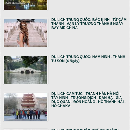
DU LỊCH TRUNG QUỐC: BẮC KINH - TỬ CẤM
THÀNH - VẠN LÝ TRƯỜNG THÀNH 5 NGÀY
BAY AIR CHINA
DU LICH TRUNG QUOC: NAM NINH - THANH
TÚ SƠN (4 Ngày)
DU LỊCH CAM TÚC - THANH HẢI: HÀ NỘI -
TÂY NINH - TRƯƠNG DỊCH - ĐAN HẠ - GIA
DỤC QUAN - ĐÔN HOÀNG - HỒ THANH HẢI -
HỒ CHAKA