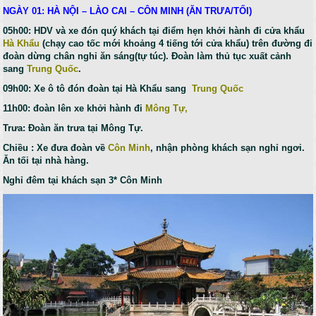
NGÀY 01: HÀ NỘI – LÀO CAI – CÔN MINH (ĂN TRƯA/TỐI)
05h00: HDV và xe đón quý khách tại điểm hẹn khởi hành đi cửa khẩu
Hà Khẩu
(chạy cao tốc mới khoảng 4 tiếng tới cửa khẩu) trên đường đi
đoàn dừng chân nghỉ ăn sáng(tự túc). Đoàn làm thủ tục xuất cảnh
sang
Trung Quốc
.
09h00: Xe ô tô đón đoàn tại Hà Khẩu sang
Trung Quốc
11h00: đoàn lên xe khởi hành đi
Mông Tự,
Trưa: Đoàn ăn trưa tại Mông Tự.
Chiều : Xe đưa đoàn về
Côn Minh
, nhận phòng khách sạn nghỉ ngơi.
Ăn tối tại nhà hàng.
Nghỉ đêm tại khách sạn 3* Côn Minh