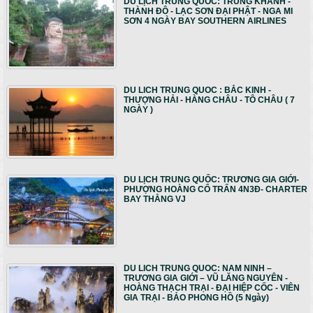
DU LỊCH TRUNG QUỐC: TRÙNG KHÁNH -
THÀNH ĐÔ - LẠC SƠN ĐẠI PHẬT - NGA MI
SƠN 4 NGÀY BAY SOUTHERN AIRLINES
DU LICH TRUNG QUOC : BẮC KINH -
THƯỢNG HẢI - HÀNG CHÂU - TÔ CHÂU ( 7
NGÀY )
DU LỊCH TRUNG QUỐC: TRƯƠNG GIA GIỚI-
PHƯỢNG HOÀNG CỔ TRẤN 4N3Đ- CHARTER
BAY THẲNG VJ
DU LICH TRUNG QUOC: NAM NINH –
TRƯƠNG GIA GIỚI – VŨ LĂNG NGUYÊN -
HOÀNG THẠCH TRẠI - ĐẠI HIỆP CỐC - VIÊN
GIA TRẠI - BẢO PHONG HỒ (5 Ngày)