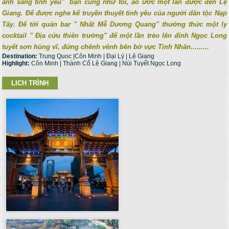
ánh sáng tình yêu" bạn cũng như tôi, ao ước một lần được đến Lệ
Giang. Để được nghe kể truyền thuyết tình yêu của người dân tộc Nạp
Tây. Để tới quán bar " Nhất Mễ Dương Quang" thưởng thức một ly
cocktail " Địa cửu thiên trường" để một lần trèo lên đỉnh Ngọc Long
tuyết sơn hùng vĩ, đứng chênh vênh bên bờ vực Tình Nhân.........
Destination:
Trung Quoc |Côn Minh | Đại Lý | Lệ Giang
Highlight:
Côn Minh | Thành Cổ Lệ Giang | Núi Tuyết Ngọc Long
LICH TRÌNH