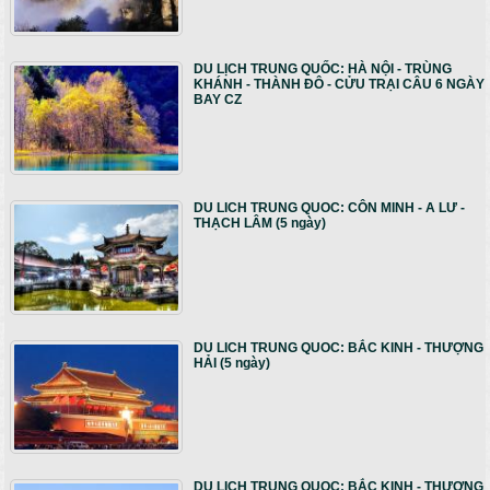
DU LỊCH TRUNG QUỐC: HÀ NỘI - TRÙNG
KHÁNH - THÀNH ĐÔ - CỬU TRẠI CÂU 6 NGÀY
BAY CZ
DU LICH TRUNG QUOC: CÔN MINH - A LƯ -
THẠCH LÂM (5 ngày)
DU LICH TRUNG QUOC: BẮC KINH - THƯỢNG
HẢI (5 ngày)
DU LICH TRUNG QUOC: BẮC KINH - THƯỢNG