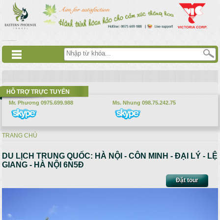
Nhảy đến nội dung
русские сериалы
Дорама
Смотреть аниме
HỖ TRỢ TRỰC TUYẾN
Mr. Phương 0975.699.988
Ms. Nhung 098.75.242.75
TRANG CHỦ
Bạn đang ở đây
DU LỊCH TRUNG QUỐC: HÀ NỘI - CÔN MINH - ĐẠI LÝ - LỆ
GIANG - HÀ NỘI 6N5Đ
Đặt tour