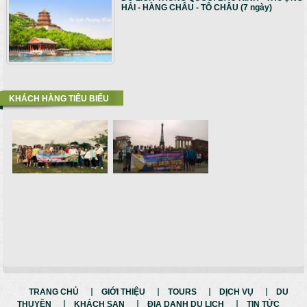
HẢI - HÀNG CHÂU - TÔ CHÂU (7 ngày)
KHÁCH HÀNG TIÊU BIỂU
TRANG CHỦ
GIỚI THIỆU
TOURS
DỊCH VỤ
DU
THUYỀN
KHÁCH SẠN
ĐỊA DANH DU LỊCH
TIN TỨC