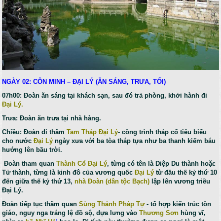
NGÀY 02: CÔN MINH – ĐẠI LÝ (ĂN SÁNG, TRƯA, TỐI)
07h00: Đoàn ăn sáng tại khách sạn, sau đó trả phòng, khởi hành đi
Đại Lý.
Trưa: Đoàn ăn trưa tại nhà hàng.
Chiều: Đoàn đi thăm
Tam Tháp Đại Lý
- công trình tháp cổ tiêu biểu
cho nước
Đại Lý
ngày xưa với ba tòa tháp tựa như ba thanh kiếm báu
hướng lên bầu trời.
Đoàn tham quan
Thành Cổ Đại Lý
, từng có tên là Diệp Du thành hoặc
Tử thành, từng là kinh đô của vương quốc
Đại Lý
từ đầu thế kỷ thứ 10
đến giữa thế kỷ thứ 13,
nhà Đoàn
(dân tộc Bạch)
lập lên vương triều
Đại Lý.
Đoàn tiếp tục thăm quan
Sùng Thánh Pháp Tự
- tổ hợp kiến trúc tôn
giáo, nguy nga tráng lệ đồ sộ, dựa lưng vào
Thương Sơn
hùng vĩ,